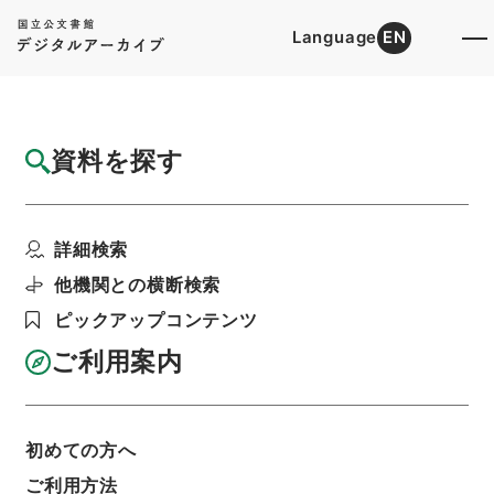
Language
EN
トップ
詳細検索[所蔵資料検索]
検索結果一覧
資料を探す
検索結果一覧
検索画面に戻る
詳細検索
資料群
:
内閣公文・産業貿易・農業・農地開拓・第３
他機関との横断検索
巻
ピックアップコンテンツ
ご利用案内
当ページを全て選択/解除
検索結果を全て選択/解除
選択した資料をCSV出力
選択した資料を利用請求
初めての方へ
ご利用方法
表示数
表示順
表示スタイル