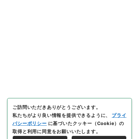
行政文書
＊内閣・総理府
太政官・内閣関係
内閣公文
産業・貿易
内閣公文・産業貿易・農業・農地開拓・第３巻
[
請求番号
]
平１１総02838100
[
件名番号
]
014
[
移
管元機関等
]
＊内閣・総理府
[
移管等年度
]
平成 11
[
作成・取得者
]
内閣総理大臣官房総務課
[
年月日
]
昭和
40年06月21日
[
媒体の種別
]
紙
[
文書番号
]
農39
[
法令番号
]
政令214
[
数量
]
1
[
関連事項
]
公布
[
保存場所
]
本館-2E-015-00
[
利用制限の区分等
]
公開
閲覧
ご訪問いただきありがとうございます。
私たちがより良い情報を提供できるように、
プライ
バシーポリシー
に基づいたクッキー（Cookie）の
取得と利用に同意をお願いいたします。