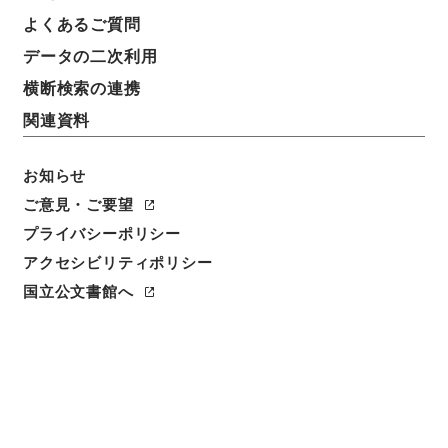
よくあるご質問
データの二次利用
15
1
~
15
件を表示
検索結果数
件
横断検索の連携
関連資料
利用請求CSV出力
No.
概要情報
画像等
1
お知らせ
簿冊
内閣公文・産業貿易・農業・農地開拓・第３
ご意見・ご要望
巻
プライバシーポリシー
アクセシビリティポリシー
行政文書
＊内閣・総理府
太政官・内閣関係
内閣公文
産業・貿易
国立公文書館へ
[
請求番号
]
平１１総02838100
[
移管元機関等
]
＊内
閣・総理府
[
移管等年度
]
平成 11
[
作成・取得者
]
内
閣総理大臣官房総務課
[
年月日
]
昭和37年05月 - 昭和
40年06月
[
媒体の種別
]
紙
[
関連事項
]
<件名一覧があります>