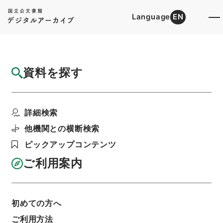
Language
EN
トップ
詳細検索[所蔵資料検索]
検索結果一覧
資料を探す
検索結果一覧
検索画面に戻る
詳細検索
資料群
:
内閣公文・厚生・社会福祉・災害救護・Ｆ１
他機関との横断検索
４－２・第２巻
ピックアップコンテンツ
ご利用案内
当ページを全て選択/解除
検索結果を全て選択/解除
選択した資料をCSV出力
選択した資料を利用請求
初めての方へ
ご利用方法
表示数
表示順
表示スタイル