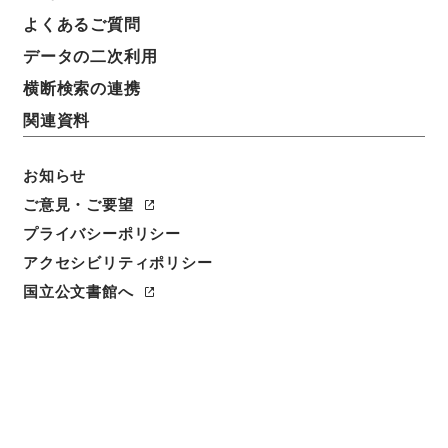
よくあるご質問
データの二次利用
19
1
~
19
件を表示
検索結果数
件
横断検索の連携
関連資料
利用請求CSV出力
No.
概要情報
画像等
1
お知らせ
簿冊
内閣公文・厚生・社会福祉・災害救護・Ｆ１
ご意見・ご要望
４－２・第２巻
プライバシーポリシー
アクセシビリティポリシー
行政文書
＊内閣・総理府
太政官・内閣関係
内閣公文
厚生
国立公文書館へ
[
請求番号
]
平１１総02065100
[
移管元機関等
]
＊内
閣・総理府
[
移管等年度
]
平成 11
[
作成・取得者
]
内
閣官房
[
年月日
]
昭和37年04月 - 昭和48年07月
[
媒
体の種別
]
紙
[
関連事項
]
<件名一覧があります>