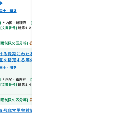
令
国土・開発
閲覧
]
＊内閣・総理府
[
移管等年度
]
平成 11
[
作成・取
[
文書番号
]
総第１２７号
[
法令番号
]
政令第３４２号
利用制限の区分等
]
公開
ける長期にわたる低温による災害を激甚災
置を指定する等の政令
国土・開発
閲覧
]
＊内閣・総理府
[
移管等年度
]
平成 11
[
作成・取
[
文書番号
]
総第１４６号
[
法令番号
]
政令第３６９号
利用制限の区分等
]
公開
５号非常災害対策本部の廃止について