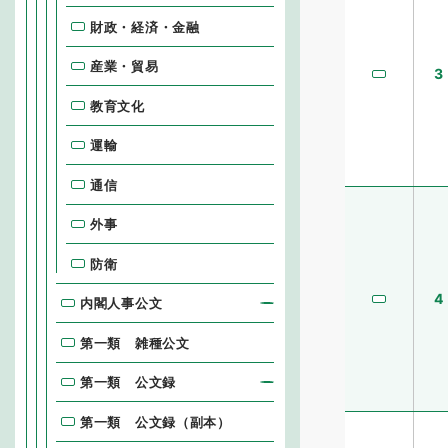
財政・経済・金融
産業・貿易
3
教育文化
運輸
通信
外事
防衛
4
内閣人事公文
第一類 雑種公文
第一類 公文録
第一類 公文録（副本）