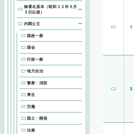
御署名原本（昭和２２年５月
３日以後）
内閣公文
1
国政一般
国会
行政一般
地方自治
警察・消防
2
厚生
労働
国土・開発
法務