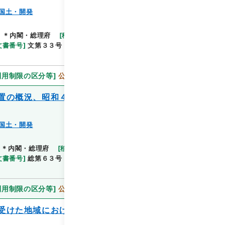
国土・開発
閲覧
]
＊内閣・総理府
[
移管等年度
]
平成 11
[
作成・取得
文書番号
]
文第３３号
[
法令番号
]
政令第３８２号
利用制限の区分等
]
公開
置の概況、昭和４１年度において実施すべ
国土・開発
閲覧
＊内閣・総理府
[
移管等年度
]
平成 11
[
作成・取得
文書番号
]
総第６３号
[
数量
]
1
[
関連事項
]
閣議決
利用制限の区分等
]
公開
受けた地域における津波対策事業に関する