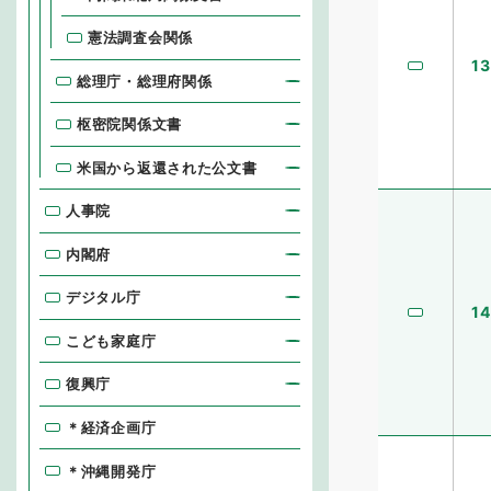
憲法調査会関係
13
総理庁・総理府関係
枢密院関係文書
米国から返還された公文書
人事院
内閣府
デジタル庁
14
こども家庭庁
復興庁
＊経済企画庁
＊沖縄開発庁