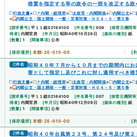
措置を指定する等の政令の一部を改正する政
行政文書
＊内閣・総理府
太政官・内閣関係
内閣公文
内閣公文・国土開発・一般・災害対策・Ｈ０４－５・第５巻
[
請求番号
]
平１１総02164100
[
件名番号
]
006
[
移管元機関等
得者
]
内閣官房
[
年月日
]
昭和40年10月26日
[
媒体の種別
]
紙
[
数量
]
1
[
関連事項
]
公布
[
保存場所
]
本館-2E-015-00
[
件名
昭和４０年７月から１０月までの期間内にお
害として指定し及びこれに対し適用すべき措
行政文書
＊内閣・総理府
太政官・内閣関係
内閣公文
内閣公文・国土開発・一般・災害対策・Ｈ０４－５・第５巻
[
請求番号
]
平１１総02164100
[
件名番号
]
007
[
移管元機関等
得者
]
内閣官房
[
年月日
]
昭和40年12月09日
[
媒体の種別
]
紙
[
数量
]
1
[
関連事項
]
公布
[
保存場所
]
本館-2E-015-00
[
件名
昭和４０年台風第２３号、第２４号及び第２