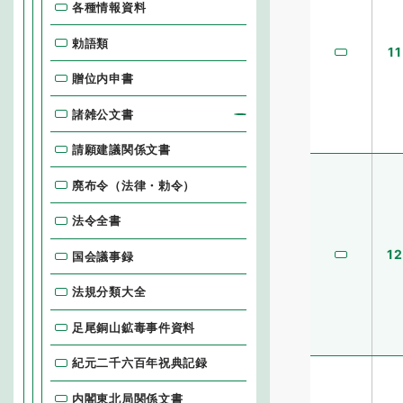
各種情報資料
勅語類
11
贈位内申書
諸雑公文書
請願建議関係文書
廃布令（法律・勅令）
法令全書
12
国会議事録
法規分類大全
足尾銅山鉱毒事件資料
紀元二千六百年祝典記録
内閣東北局関係文書