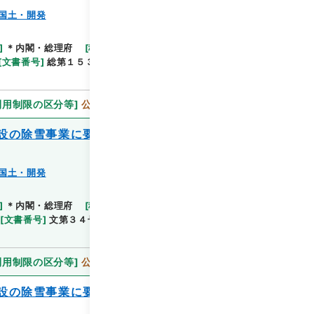
国土・開発
]
＊内閣・総理府
[
移管等年度
]
平成 11
[
作成・取
閲覧
[
文書番号
]
総第１５３号
[
数量
]
1
[
関連事項
]
閣議
利用制限の区分等
]
公開
設の除雪事業に要する費用の補助に関する
国土・開発
閲覧
]
＊内閣・総理府
[
移管等年度
]
平成 11
[
作成・取
[
文書番号
]
文第３４号
[
数量
]
1
[
関連事項
]
閣議了
利用制限の区分等
]
公開
設の除雪事業に要する費用の補助に関する