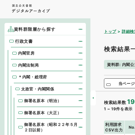
資料群階層から探す
トップ
詳細検
行政文書
行政文書
検索結果
内閣官房
資料群
:
内閣公
内閣法制局
＊内閣・総理府
当ページ
太政官・内閣関係
19
御署名原本（明治）
検索結果数
1
~
19
件を表示
御署名原本（大正）
利用請求
御署名原本（昭和２２年５月
No
CSV出力
２日以前）