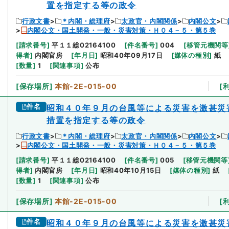
置を指定する等の政令
行政文書
＊内閣・総理府
太政官・内閣関係
内閣公文
内閣公文・国土開発・一般・災害対策・Ｈ０４－５・第５巻
[
請求番号
]
平１１総02164100
[
件名番号
]
004
[
移管元機関等
得者
]
内閣官房
[
年月日
]
昭和40年09月17日
[
媒体の種別
]
紙
[
数量
]
1
[
関連事項
]
公布
[
保存場所
]
本館-2E-015-00
[
件名
昭和４０年９月の台風等による災害を激甚災
措置を指定する等の政令
行政文書
＊内閣・総理府
太政官・内閣関係
内閣公文
内閣公文・国土開発・一般・災害対策・Ｈ０４－５・第５巻
[
請求番号
]
平１１総02164100
[
件名番号
]
005
[
移管元機関等
得者
]
内閣官房
[
年月日
]
昭和40年10月15日
[
媒体の種別
]
紙
[
数量
]
1
[
関連事項
]
公布
[
保存場所
]
本館-2E-015-00
[
件名
昭和４０年９月の台風等による災害を激甚災