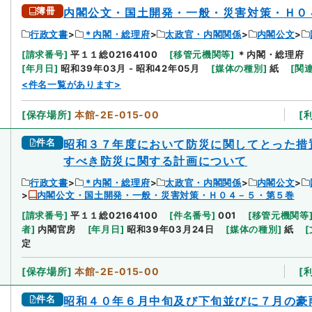
簿冊
内閣公文・国土開発・一般・災害対策・Ｈ０
行政文書
＊内閣・総理府
太政官・内閣関係
内閣公文
[
請求番号
]
平１１総02164100
[
移管元機関等
]
＊内閣・総理府
[
年月日
]
昭和39年03月 - 昭和42年05月
[
媒体の種別
]
紙
[
関
<件名一覧があります>
[
保存場所
]
本館-2E-015-00
[
件名
昭和３７年度において防災に関してとった措
すべき防災に関する計画について
行政文書
＊内閣・総理府
太政官・内閣関係
内閣公文
内閣公文・国土開発・一般・災害対策・Ｈ０４－５・第５巻
[
請求番号
]
平１１総02164100
[
件名番号
]
001
[
移管元機関等
者
]
内閣官房
[
年月日
]
昭和39年03月24日
[
媒体の種別
]
紙
[
定
[
保存場所
]
本館-2E-015-00
[
件名
昭和４０年６月中旬及び下旬並びに７月の豪