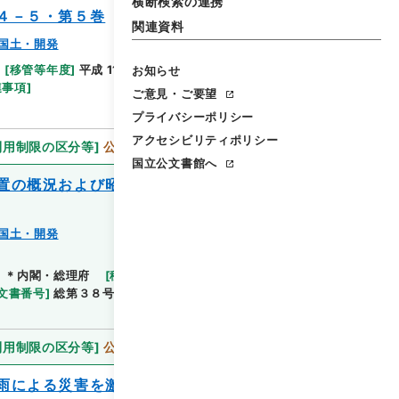
横断検索の連携
４－５・第５巻
関連資料
国土・開発
[
移管等年度
]
平成 11
[
作成・取得者
]
内閣官房
お知らせ
閲覧
連事項
]
ご意見・ご要望
プライバシーポリシー
アクセシビリティポリシー
利用制限の区分等
]
公開
国立公文書館へ
置の概況および昭和３９年度において実施
国土・開発
閲覧
]
＊内閣・総理府
[
移管等年度
]
平成 11
[
作成・取得
文書番号
]
総第３８号
[
数量
]
1
[
関連事項
]
閣議決
利用制限の区分等
]
公開
雨による災害を激甚災害として指定し並び