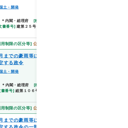
国土・開発
閲覧
]
＊内閣・総理府
[
移管等年度
]
平成 11
[
作成・取得
文書番号
]
建第２５号
[
法令番号
]
政令第２０７号
利用制限の区分等
]
公開
月までの豪雨等による災害を激甚災害とし
定する政令
国土・開発
閲覧
]
＊内閣・総理府
[
移管等年度
]
平成 11
[
作成・取得
文書番号
]
総第１０６号
[
法令番号
]
政令第２８８号
利用制限の区分等
]
公開
月までの豪雨等による災害を激甚災害とし
定する政令の一部を改正する政令