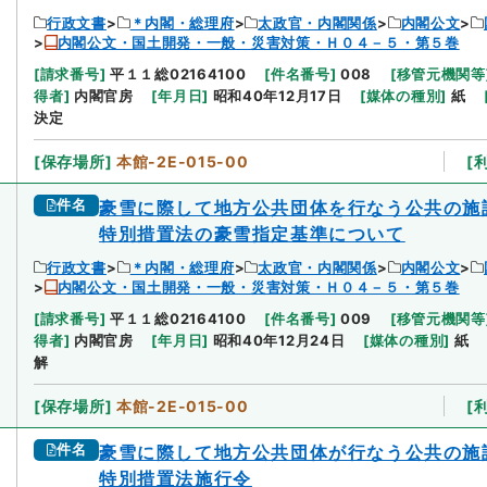
行政文書
＊内閣・総理府
太政官・内閣関係
内閣公文
内閣公文・国土開発・一般・災害対策・Ｈ０４－５・第５巻
[
請求番号
]
平１１総02164100
[
件名番号
]
008
[
移管元機関等
得者
]
内閣官房
[
年月日
]
昭和40年12月17日
[
媒体の種別
]
紙
決定
[
保存場所
]
本館-2E-015-00
[
件名
豪雪に際して地方公共団体を行なう公共の施
特別措置法の豪雪指定基準について
行政文書
＊内閣・総理府
太政官・内閣関係
内閣公文
内閣公文・国土開発・一般・災害対策・Ｈ０４－５・第５巻
[
請求番号
]
平１１総02164100
[
件名番号
]
009
[
移管元機関等
得者
]
内閣官房
[
年月日
]
昭和40年12月24日
[
媒体の種別
]
紙
解
[
保存場所
]
本館-2E-015-00
[
件名
豪雪に際して地方公共団体が行なう公共の施
特別措置法施行令