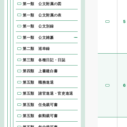
第一類 公文附属の図
第一類 公文附属の表
5
第一類 公文別録
第一類 公文雑纂
第二類 巡幸録
第三類 各種日記・日誌
第四類 上書建白書
第五類 職務進退
6
第五類 諸官進退・官吏進退
第五類 任免裁可書
第五類 叙勲裁可書
第五類 叙位裁可書