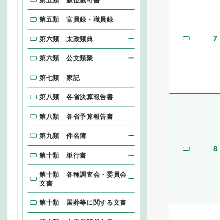
第五類 官員録・職員録
7
第六類 太政類典
第六類 公文類聚
第七類 家記
第八類 各省決算報告書
第八類 各省予算報告書
第九類 件名簿
8
第十類 単行書
第十類 各種調査会・委員会
文書
第十類 国葬等に関する文書