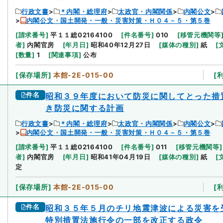
行政文書
＊内閣・総理府
太政官・内閣関係
内閣公文
内閣公文・国土開発・一般・災害対策・Ｈ０４－５・第５巻
[
請求番号
]
平１１総02164100
[
件名番号
]
010
[
移管元機関等
者
]
内閣官房
[
年月日
]
昭和40年12月27日
[
媒体の種別
]
紙
[
[
数量
]
1
[
関連事項
]
公布
[
保存場所
]
本館-2E-015-00
[
件名
昭和３９年度において防災に関してとった措
き防災に関する計画
行政文書
＊内閣・総理府
太政官・内閣関係
内閣公文
内閣公文・国土開発・一般・災害対策・Ｈ０４－５・第５巻
[
請求番号
]
平１１総02164100
[
件名番号
]
011
[
移管元機関等
]
者
]
内閣官房
[
年月日
]
昭和41年04月19日
[
媒体の種別
]
紙
[
定
[
保存場所
]
本館-2E-015-00
[
件名
昭和３５年５月のチリ地震津波による災害を
特別措置法施行令の一部を改正する政令