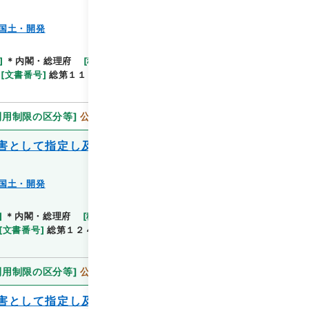
国土・開発
閲覧
]
＊内閣・総理府
[
移管等年度
]
平成 11
[
作成・取
[
文書番号
]
総第１１７号
[
法令番号
]
政令第３０７号
利用制限の区分等
]
公開
害として指定し及びこれに対し適用すべき
国土・開発
閲覧
]
＊内閣・総理府
[
移管等年度
]
平成 11
[
作成・取
[
文書番号
]
総第１２４号
[
法令番号
]
政令第３３６号
利用制限の区分等
]
公開
害として指定し及びこれに対し適用すべき