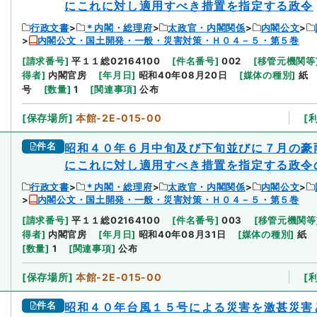
にこれに対し適用すべき措置を指定する政令
行政文書
＊内閣・総理府
太政官・内閣関係
内閣公文
内閣公文・国土開発・一般・災害対策・Ｈ０４－５・第５巻
[
請求番号
]
平１１総02164100
[
件名番号
]
002
[
移管元機関等
得者
]
内閣官房
[
年月日
]
昭和40年08月20日
[
媒体の種別
]
紙
号
[
数量
]
1
[
関連事項
]
公布
[
保存場所
]
本館-2E-015-00
[
件名
昭和４０年６月中旬及び下旬並びに７月の豪
にこれに対し適用すべき措置を指定する政令
行政文書
＊内閣・総理府
太政官・内閣関係
内閣公文
内閣公文・国土開発・一般・災害対策・Ｈ０４－５・第５巻
[
請求番号
]
平１１総02164100
[
件名番号
]
003
[
移管元機関等
得者
]
内閣官房
[
年月日
]
昭和40年08月31日
[
媒体の種別
]
紙
[
数量
]
1
[
関連事項
]
公布
[
保存場所
]
本館-2E-015-00
[
件名
昭和４０年台風１５号による災害を激甚災害