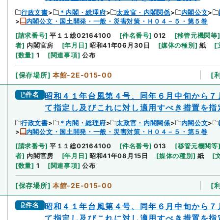
行政文書
＊内閣・総理府
太政官・内閣関係
内閣公文
内閣公文・国土開発・一般・災害対策・Ｈ０４－５・第５巻
[
請求番号
]
平１１総02164100
[
件名番号
]
012
[
移管元機関等
者
]
内閣官房
[
年月日
]
昭和41年06月30日
[
媒体の種別
]
紙
[
[
数量
]
1
[
関連事項
]
公布
[
保存場所
]
本館-2E-015-00
[
件名
昭和４１年台風第４号、同年６月中旬から７
て指定し及びこれに対し適用すべき措置を指
行政文書
＊内閣・総理府
太政官・内閣関係
内閣公文
内閣公文・国土開発・一般・災害対策・Ｈ０４－５・第５巻
[
請求番号
]
平１１総02164100
[
件名番号
]
013
[
移管元機関等
者
]
内閣官房
[
年月日
]
昭和41年08月15日
[
媒体の種別
]
紙
[
[
数量
]
1
[
関連事項
]
公布
[
保存場所
]
本館-2E-015-00
[
件名
昭和４１年台風第４号、同年６月中旬から７
て指定し及びこれに対し適用すべき措置を指