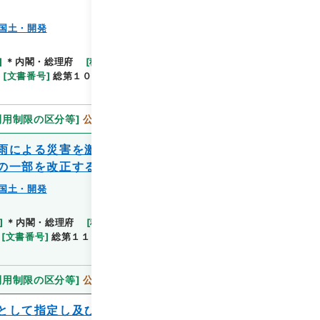
国土・開発
閲覧
]
＊内閣・総理府
[
移管等年度
]
平成 11
[
作成・取
[
文書番号
]
総第１０９号
[
法令番号
]
政令第２８４
利用制限の区分等
]
公開
雨による災害を激甚災害として指定し並び
の一部を改正する政令
国土・開発
閲覧
]
＊内閣・総理府
[
移管等年度
]
平成 11
[
作成・取
[
文書番号
]
総第１１３号
[
法令番号
]
政令第２９４号
利用制限の区分等
]
公開
として指定し及びこれに対し適用すべき措