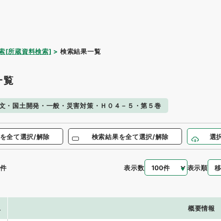
索[所蔵資料検索]
検索結果一覧
一覧
文・国土開発・一般・災害対策・Ｈ０４－５・第５巻
を全て選択/解除
検索結果を全て選択/解除
選
表示数
表示順
件
.
概要情報