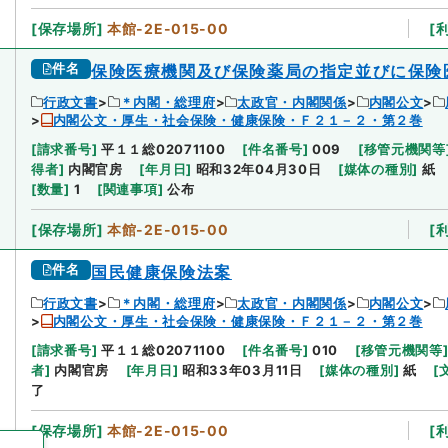
[
保存場所
]
本館-2E-015-00
[
件名
保険医療機関及び保険薬局の指定並びに保険
行政文書
＊内閣・総理府
太政官・内閣関係
内閣公文
内閣公文・厚生・社会保険・健康保険・Ｆ２１－２・第２巻
[
請求番号
]
平１１総02071100
[
件名番号
]
009
[
移管元機関等
得者
]
内閣官房
[
年月日
]
昭和32年04月30日
[
媒体の種別
]
紙
[
数量
]
1
[
関連事項
]
公布
[
保存場所
]
本館-2E-015-00
[
件名
国民健康保険法案
行政文書
＊内閣・総理府
太政官・内閣関係
内閣公文
内閣公文・厚生・社会保険・健康保険・Ｆ２１－２・第２巻
[
請求番号
]
平１１総02071100
[
件名番号
]
010
[
移管元機関等
者
]
内閣官房
[
年月日
]
昭和33年03月11日
[
媒体の種別
]
紙
[
了
[
保存場所
]
本館-2E-015-00
[