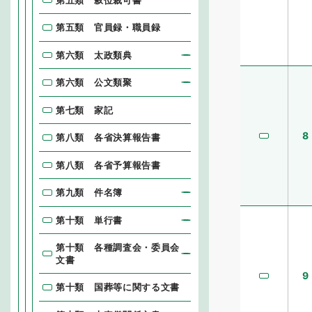
第五類 官員録・職員録
第六類 太政類典
第六類 公文類聚
第七類 家記
8
第八類 各省決算報告書
第八類 各省予算報告書
第九類 件名簿
第十類 単行書
第十類 各種調査会・委員会
文書
9
第十類 国葬等に関する文書