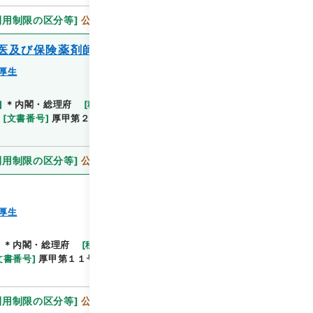
利用制限の区分等
]
公開
医及び保険薬剤師の登録に関する政令
厚生
]
＊内閣・総理府
[
移管等年度
]
平成 11
[
作成・取
閲覧
[
文書番号
]
厚甲第２６号
[
法令番号
]
政令第８７号
利用制限の区分等
]
公開
厚生
]
＊内閣・総理府
[
移管等年度
]
平成 11
[
作成・取得
閲覧
文書番号
]
厚甲第１１号
[
数量
]
1
[
関連事項
]
審議未
利用制限の区分等
]
公開