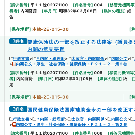
[
請求番号
]
平１１総02071100
[
件名番号
]
004
[
移管元機関等
得者
]
内閣官房
[
年月日
]
昭和32年03月08日
[
媒体の種別
]
紙
告
[
保存場所
]
本館-2E-015-00
[
件名
健康保険法の一部を改正する法律案（議員提
内閣の意見要旨
行政文書
＊内閣・総理府
太政官・内閣関係
内閣公文
内閣公文・厚生・社会保険・健康保険・Ｆ２１－２・第２巻
[
請求番号
]
平１１総02071100
[
件名番号
]
005
[
移管元機関等
者
]
内閣官房
[
年月日
]
昭和32年03月08日
[
媒体の種別
]
紙
[
定
[
保存場所
]
本館-2E-015-00
[
件名
国民健康保険法国庫補助金令の一部を改正す
行政文書
＊内閣・総理府
太政官・内閣関係
内閣公文
内閣公文・厚生・社会保険・健康保険・Ｆ２１－２・第２巻
[
請求番号
]
平１１総02071100
[
件名番号
]
006
[
移管元機関等