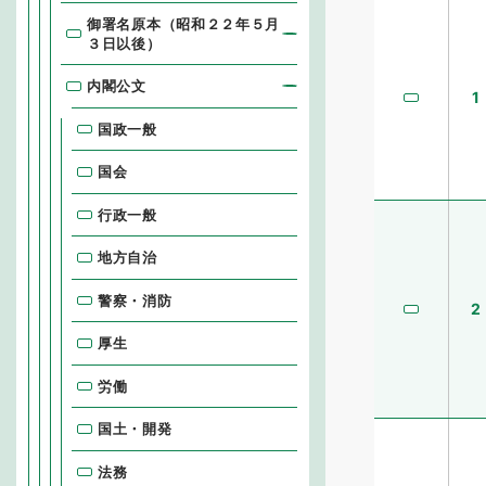
御署名原本（昭和２２年５月
３日以後）
内閣公文
1
国政一般
国会
行政一般
地方自治
警察・消防
2
厚生
労働
国土・開発
法務