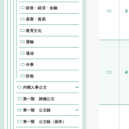
財政・経済・金融
3
産業・貿易
教育文化
運輸
通信
外事
4
防衛
内閣人事公文
第一類 雑種公文
第一類 公文録
第一類 公文録（副本）