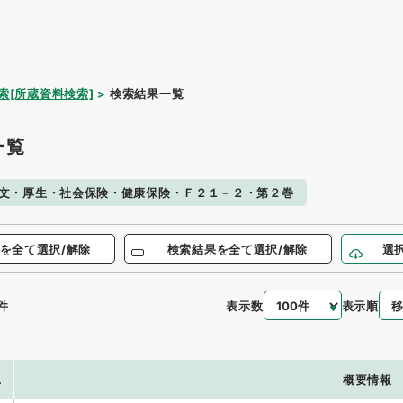
索[所蔵資料検索]
検索結果一覧
一覧
文・厚生・社会保険・健康保険・Ｆ２１－２・第２巻
を全て選択/解除
検索結果を全て選択/解除
選
表示数
表示順
件
.
概要情報