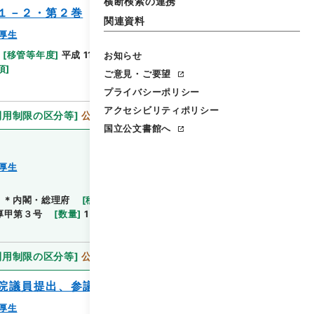
横断検索の連携
１－２・第２巻
関連資料
厚生
[
移管等年度
]
平成 11
[
作成・取得者
]
内閣官房
[
年
お知らせ
閲覧
項
]
ご意見・ご要望
プライバシーポリシー
アクセシビリティポリシー
利用制限の区分等
]
公開
国立公文書館へ
厚生
]
＊内閣・総理府
[
移管等年度
]
平成 11
[
作成・取得
閲覧
厚甲第３号
[
数量
]
1
[
関連事項
]
国会提出昭和３１．
利用制限の区分等
]
公開
院議員提出、参議院議員提出）
厚生