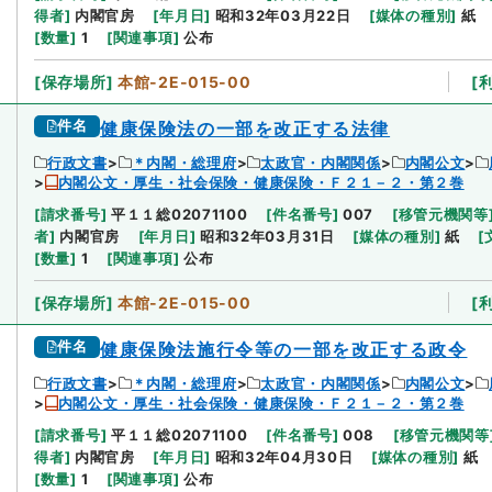
得者
]
内閣官房
[
年月日
]
昭和32年03月22日
[
媒体の種別
]
紙
[
数量
]
1
[
関連事項
]
公布
[
保存場所
]
本館-2E-015-00
[
件名
健康保険法の一部を改正する法律
行政文書
＊内閣・総理府
太政官・内閣関係
内閣公文
内閣公文・厚生・社会保険・健康保険・Ｆ２１－２・第２巻
[
請求番号
]
平１１総02071100
[
件名番号
]
007
[
移管元機関等
者
]
内閣官房
[
年月日
]
昭和32年03月31日
[
媒体の種別
]
紙
[
[
数量
]
1
[
関連事項
]
公布
[
保存場所
]
本館-2E-015-00
[
件名
健康保険法施行令等の一部を改正する政令
行政文書
＊内閣・総理府
太政官・内閣関係
内閣公文
内閣公文・厚生・社会保険・健康保険・Ｆ２１－２・第２巻
[
請求番号
]
平１１総02071100
[
件名番号
]
008
[
移管元機関等
得者
]
内閣官房
[
年月日
]
昭和32年04月30日
[
媒体の種別
]
紙
[
数量
]
1
[
関連事項
]
公布