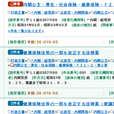
簿冊
内閣公文・厚生・社会保険・健康保険・Ｆ２
行政文書
＊内閣・総理府
太政官・内閣関係
内閣公文
[
請求番号
]
平１１総02071100
[
移管元機関等
]
＊内閣・総理府
月日
]
昭和31年02月 - 昭和33年03月
[
媒体の種別
]
紙
[
関連事
<件名一覧があります>
[
保存場所
]
本館-2E-015-00
[
件名
健康保険法等の一部を改正する法律案
行政文書
＊内閣・総理府
太政官・内閣関係
内閣公文
内閣公文・厚生・社会保険・健康保険・Ｆ２１－２・第２巻
[
請求番号
]
平１１総02071100
[
件名番号
]
001
[
移管元機関等
者
]
内閣官房
[
年月日
]
昭和31年
[
媒体の種別
]
紙
[
文書番号
]
２．２５、審議未了昭和３１．６．３
[
保存場所
]
本館-2E-015-00
[
件名
健康保険法等の一部を改正する法律案（衆議
行政文書
＊内閣・総理府
太政官・内閣関係
内閣公文