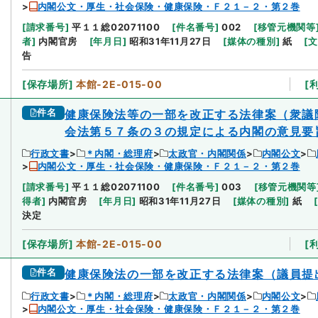
内閣公文・厚生・社会保険・健康保険・Ｆ２１－２・第２巻
[
請求番号
]
平１１総02071100
[
件名番号
]
002
[
移管元機関等
者
]
内閣官房
[
年月日
]
昭和31年11月27日
[
媒体の種別
]
紙
[
文
告
[
保存場所
]
本館-2E-015-00
[
件名
健康保険法等の一部を改正する法律案（衆議
会法第５７条の３の規定による内閣の意見要
行政文書
＊内閣・総理府
太政官・内閣関係
内閣公文
内閣公文・厚生・社会保険・健康保険・Ｆ２１－２・第２巻
[
請求番号
]
平１１総02071100
[
件名番号
]
003
[
移管元機関等
得者
]
内閣官房
[
年月日
]
昭和31年11月27日
[
媒体の種別
]
紙
[
決定
[
保存場所
]
本館-2E-015-00
[
件名
健康保険法の一部を改正する法律案（議員提
行政文書
＊内閣・総理府
太政官・内閣関係
内閣公文
内閣公文・厚生・社会保険・健康保険・Ｆ２１－２・第２巻