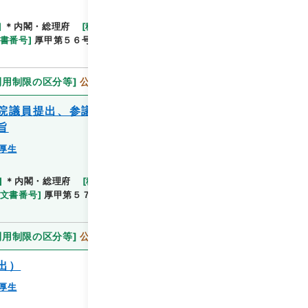
]
＊内閣・総理府
[
移管等年度
]
平成 11
[
作成・取得
閲覧
書番号
]
厚甲第５６号
[
数量
]
1
[
関連事項
]
閣議報
利用制限の区分等
]
公開
院議員提出、参議院議員提出）に対する国
旨
厚生
閲覧
]
＊内閣・総理府
[
移管等年度
]
平成 11
[
作成・取
文書番号
]
厚甲第５７号
[
数量
]
1
[
関連事項
]
閣議
利用制限の区分等
]
公開
出）
厚生