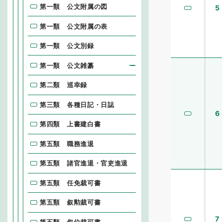
第一類 公文附属の図
5
第一類 公文附属の表
第一類 公文別録
第一類 公文雑纂
第二類 巡幸録
第三類 各種日記・日誌
6
第四類 上書建白書
第五類 職務進退
第五類 諸官進退・官吏進退
第五類 任免裁可書
第五類 叙勲裁可書
7
第五類 叙位裁可書