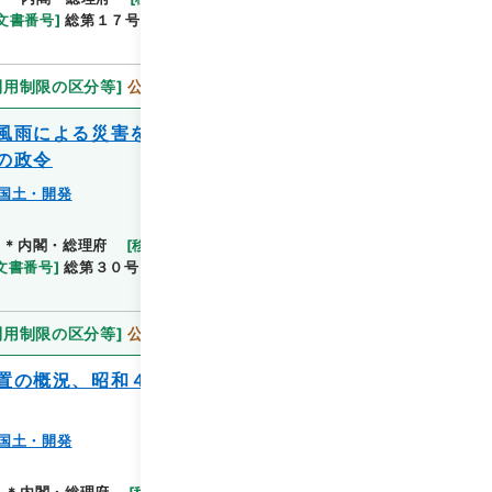
文書番号
]
総第１７号
[
法令番号
]
政令第１１号
[
数
利用制限の区分等
]
公開
風雨による災害を激甚災害として指定し及
の政令
国土・開発
閲覧
＊内閣・総理府
[
移管等年度
]
平成 11
[
作成・取得
文書番号
]
総第３０号
[
法令番号
]
政令第２７号
[
数
利用制限の区分等
]
公開
置の概況、昭和４５年度において実施すべ
国土・開発
閲覧
]
＊内閣・総理府
[
移管等年度
]
平成 11
[
作成・取得