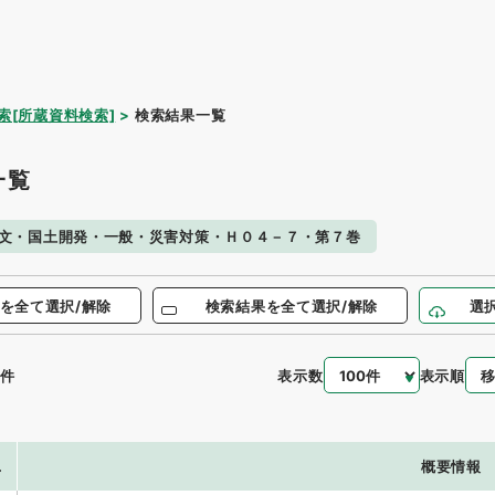
索[所蔵資料検索]
検索結果一覧
一覧
文・国土開発・一般・災害対策・Ｈ０４－７・第７巻
を全て選択/解除
検索結果を全て選択/解除
選
表示数
表示順
件
.
概要情報