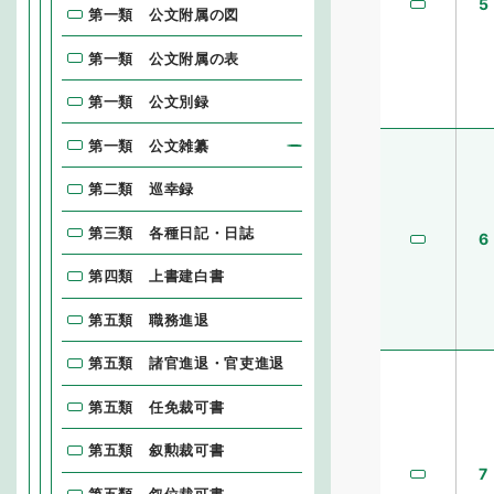
5
第一類 公文附属の図
第一類 公文附属の表
第一類 公文別録
第一類 公文雑纂
第二類 巡幸録
第三類 各種日記・日誌
6
第四類 上書建白書
第五類 職務進退
第五類 諸官進退・官吏進退
第五類 任免裁可書
第五類 叙勲裁可書
7
第五類 叙位裁可書