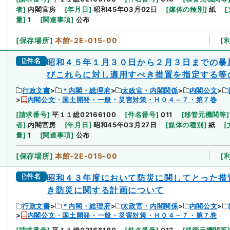
者
]
内閣官房
[
年月日
]
昭和45年03月02日
[
媒体の種別
]
紙
[
量
]
1
[
関連事項
]
公布
[
保存場所
]
本館-2E-015-00
[
件名
昭和４５年１月３０日から２月３日までの暴
びこれらに対し適用すべき措置を指定する等
行政文書
＊内閣・総理府
太政官・内閣関係
内閣公文
内閣公文・国土開発・一般・災害対策・Ｈ０４－７・第７巻
[
請求番号
]
平１１総02166100
[
件名番号
]
011
[
移管元機関等
]
者
]
内閣官房
[
年月日
]
昭和45年03月27日
[
媒体の種別
]
紙
[
量
]
1
[
関連事項
]
公布
[
保存場所
]
本館-2E-015-00
[
件名
昭和４３年度において防災に関してとった措
き防災に関する計画について
行政文書
＊内閣・総理府
太政官・内閣関係
内閣公文
内閣公文・国土開発・一般・災害対策・Ｈ０４－７・第７巻
[
請求番号
]
平１１総02166100
[
件名番号
]
012
[
移管元機関等