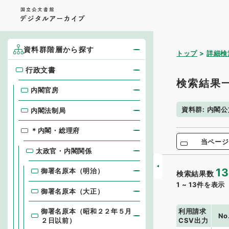
資料群階層から探す
トップ
詳細検
行政文書
行政文書
検索結果
内閣官房
資料群
:
内閣公
内閣法制局
＊内閣・総理府
当ページ
太政官・内閣関係
13
御署名原本（明治）
検索結果数
1
~
13
件を表示
御署名原本（大正）
利用請求
御署名原本（昭和２２年５月
No
CSV出力
２日以前）