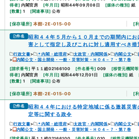
得者
]
内閣官房
[
年月日
]
昭和44年09月08日
[
媒体の種別
]
紙
[
数量
]
1
[
関連事項
]
公布
[
保存場所
]
本館-2E-015-00
[
件名
昭和４４年５月から１０月までの期間内にお
害として指定し及びこれに対し適用すべき措
行政文書
＊内閣・総理府
太政官・内閣関係
内閣公文
内閣公文・国土開発・一般・災害対策・Ｈ０４－７・第７巻
[
請求番号
]
平１１総02166100
[
件名番号
]
009
[
移管元機関等
得者
]
内閣官房
[
年月日
]
昭和44年12月01日
[
媒体の種別
]
紙
[
数量
]
1
[
関連事項
]
公布
[
保存場所
]
本館-2E-015-00
[
件名
昭和４４年における特定地域に係る激甚災害
定等に関する政令
行政文書
＊内閣・総理府
太政官・内閣関係
内閣公文
内閣公文・国土開発・一般・災害対策・Ｈ０４－７・第７巻
[
請求番号
]
平１１総02166100
[
件名番号
]
010
[
移管元機関等