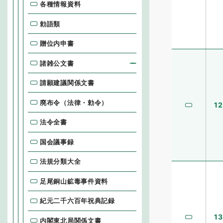
各種情報資料
勅語類
贈位内申書
諸雑公文書
請願建議関係文書
廃布令（法律・勅令）
12
法令全書
国会議事録
法規分類大全
足尾銅山鉱毒事件資料
紀元二千六百年祝典記録
13
内閣東北局関係文書