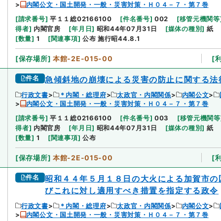
内閣公文・国土開発・一般・災害対策・Ｈ０４－７・第７巻
[
請求番号
]
平１１総02166100
[
件名番号
]
002
[
移管元機関等
得者
]
内閣官房
[
年月日
]
昭和44年07月31日
[
媒体の種別
]
紙
[
数量
]
1
[
関連事項
]
公布 施行昭44.8.1
[
保存場所
]
本館-2E-015-00
[
件名
急傾斜地の崩壊による災害の防止に関する法
行政文書
＊内閣・総理府
太政官・内閣関係
内閣公文
内閣公文・国土開発・一般・災害対策・Ｈ０４－７・第７巻
[
請求番号
]
平１１総02166100
[
件名番号
]
003
[
移管元機関等
得者
]
内閣官房
[
年月日
]
昭和44年07月31日
[
媒体の種別
]
紙
[
数量
]
1
[
関連事項
]
公布
[
保存場所
]
本館-2E-015-00
[
件名
昭和４４年５月１８日の大火による加賀市の
びこれに対し適用すべき措置を指定する政令
行政文書
＊内閣・総理府
太政官・内閣関係
内閣公文
内閣公文・国土開発・一般・災害対策・Ｈ０４－７・第７巻