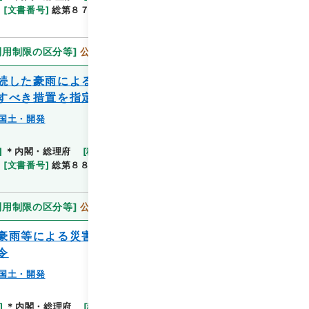
[
文書番号
]
総第８７号
[
法令番号
]
政令第２１５号
利用制限の区分等
]
公開
続した豪雨による川内市の区域に係る災害
すべき措置を指定する政令
国土・開発
閲覧
]
＊内閣・総理府
[
移管等年度
]
平成 11
[
作成・取
[
文書番号
]
総第８８号
[
法令番号
]
政令第２１６号
利用制限の区分等
]
公開
豪雨等による災害を激甚災害として指定し
令
国土・開発
閲覧
]
＊内閣・総理府
[
移管等年度
]
平成 11
[
作成・取