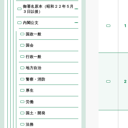
御署名原本（昭和２２年５月
３日以後）
内閣公文
1
国政一般
国会
行政一般
地方自治
警察・消防
2
厚生
労働
国土・開発
法務