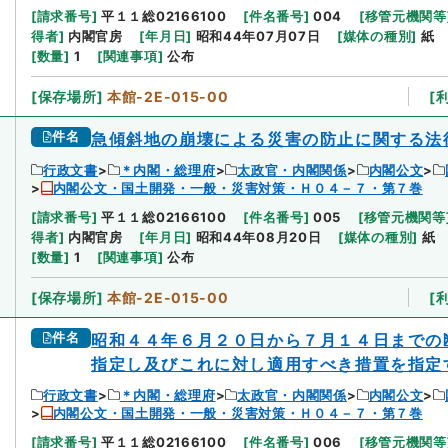
[
請求番号
]
平１１総02166100
[
件名番号
]
004
[
移管元機関等
得者
]
内閣官房
[
年月日
]
昭和44年07月07日
[
媒体の種別
]
紙
[
数量
]
1
[
関連事項
]
公布
[
保存場所
]
本館-2E-015-00
[
件名
急傾斜地の崩壊による災害の防止に関する法
行政文書
＊内閣・総理府
太政官・内閣関係
内閣公文
内閣公文・国土開発・一般・災害対策・Ｈ０４－７・第７巻
[
請求番号
]
平１１総02166100
[
件名番号
]
005
[
移管元機関等
得者
]
内閣官房
[
年月日
]
昭和44年08月20日
[
媒体の種別
]
紙
[
数量
]
1
[
関連事項
]
公布
[
保存場所
]
本館-2E-015-00
[
件名
昭和４４年６月２０日から７月１４日までの
指定し及びこれに対し適用すべき措置を指定
行政文書
＊内閣・総理府
太政官・内閣関係
内閣公文
内閣公文・国土開発・一般・災害対策・Ｈ０４－７・第７巻
[
請求番号
]
平１１総02166100
[
件名番号
]
006
[
移管元機関等