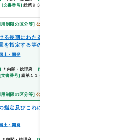
[
文書番号
]
総第９３号
[
法令番号
]
政令第２４１号
利用制限の区分等
]
公開
ける長期にわたる低温による災害を激甚災
置を指定する等の政令
国土・開発
閲覧
]
＊内閣・総理府
[
移管等年度
]
平成 11
[
作成・取
[
文書番号
]
総第１１４号
[
法令番号
]
政令第２７８号
利用制限の区分等
]
公開
の指定及びこれに対し適用すべき措置の指
国土・開発
閲覧
]
＊内閣・総理府
[
移管等年度
]
平成 11
[
作成・取得