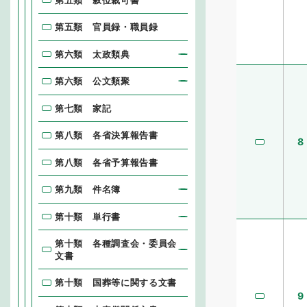
第五類 官員録・職員録
第六類 太政類典
第六類 公文類聚
第七類 家記
第八類 各省決算報告書
8
第八類 各省予算報告書
第九類 件名簿
第十類 単行書
第十類 各種調査会・委員会
文書
第十類 国葬等に関する文書
9