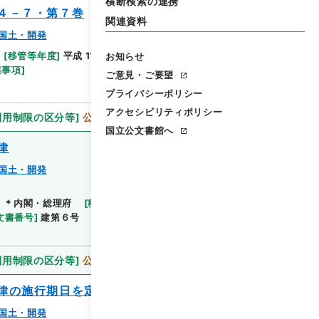
横断検索の連携
４－７・第７巻
関連資料
国土・開発
[
移管等年度
]
平成 11
[
作成・取得者
]
内閣官房
お知らせ
閲覧
連事項
]
ご意見・ご要望
プライバシーポリシー
アクセシビリティポリシー
利用制限の区分等
]
公開
国立公文書館へ
律
国土・開発
]
＊内閣・総理府
[
移管等年度
]
平成 11
[
作成・取得
閲覧
文書番号
]
建第６号
[
法令番号
]
法律第５７号
[
数量
]
利用制限の区分等
]
公開
律の施行期日を定める政令
国土・開発