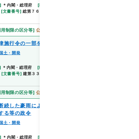
閲覧
]
＊内閣・総理府
[
移管等年度
]
平成 11
[
作成・取
[
文書番号
]
総第７６号
[
法令番号
]
政令第１８７号
利用制限の区分等
]
公開
律施行令の一部を改正する政令
国土・開発
]
＊内閣・総理府
[
移管等年度
]
平成 11
[
作成・取
閲覧
[
文書番号
]
建第３３号
[
法令番号
]
政令第２２５号
利用制限の区分等
]
公開
断続した豪雨による災害を激甚災害として
する等の政令
国土・開発
閲覧
]
＊内閣・総理府
[
移管等年度
]
平成 11
[
作成・取