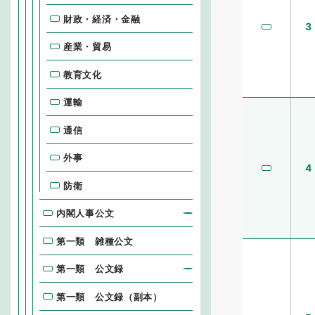
財政・経済・金融
3
産業・貿易
教育文化
運輸
通信
外事
4
防衛
内閣人事公文
第一類 雑種公文
第一類 公文録
第一類 公文録（副本）