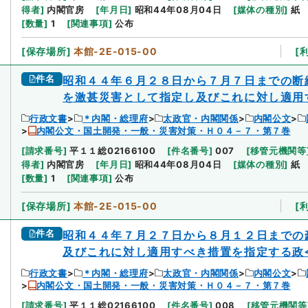
得者
]
内閣官房
[
年月日
]
昭和44年08月04日
[
媒体の種別
]
紙
[
数量
]
1
[
関連事項
]
公布
[
保存場所
]
本館-2E-015-00
[
件名
昭和４４年６月２８日から７月７日までの断
を激甚災害として指定し及びこれに対し適用
行政文書
＊内閣・総理府
太政官・内閣関係
内閣公文
内閣公文・国土開発・一般・災害対策・Ｈ０４－７・第７巻
[
請求番号
]
平１１総02166100
[
件名番号
]
007
[
移管元機関等
得者
]
内閣官房
[
年月日
]
昭和44年08月04日
[
媒体の種別
]
紙
[
数量
]
1
[
関連事項
]
公布
[
保存場所
]
本館-2E-015-00
[
件名
昭和４４年７月２７日から８月１２日までの
及びこれに対し適用すべき措置を指定する政
行政文書
＊内閣・総理府
太政官・内閣関係
内閣公文
内閣公文・国土開発・一般・災害対策・Ｈ０４－７・第７巻
[
請求番号
]
平１１総02166100
[
件名番号
]
008
[
移管元機関等