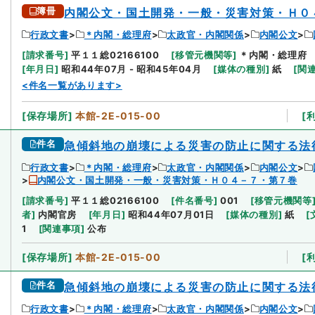
簿冊
内閣公文・国土開発・一般・災害対策・Ｈ０
行政文書
＊内閣・総理府
太政官・内閣関係
内閣公文
[
請求番号
]
平１１総02166100
[
移管元機関等
]
＊内閣・総理府
[
年月日
]
昭和44年07月 - 昭和45年04月
[
媒体の種別
]
紙
[
関
<件名一覧があります>
[
保存場所
]
本館-2E-015-00
[
件名
急傾斜地の崩壊による災害の防止に関する法
行政文書
＊内閣・総理府
太政官・内閣関係
内閣公文
内閣公文・国土開発・一般・災害対策・Ｈ０４－７・第７巻
[
請求番号
]
平１１総02166100
[
件名番号
]
001
[
移管元機関等
者
]
内閣官房
[
年月日
]
昭和44年07月01日
[
媒体の種別
]
紙
[
1
[
関連事項
]
公布
[
保存場所
]
本館-2E-015-00
[
件名
急傾斜地の崩壊による災害の防止に関する法
行政文書
＊内閣・総理府
太政官・内閣関係
内閣公文