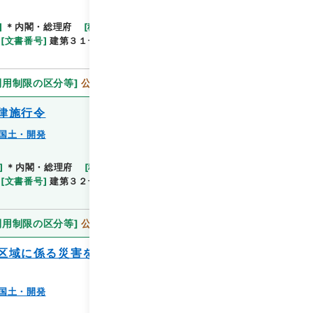
]
＊内閣・総理府
[
移管等年度
]
平成 11
[
作成・取
閲覧
[
文書番号
]
建第３１号
[
法令番号
]
政令第２０５号
利用制限の区分等
]
公開
律施行令
国土・開発
]
＊内閣・総理府
[
移管等年度
]
平成 11
[
作成・取
閲覧
[
文書番号
]
建第３２号
[
法令番号
]
政令第２０６号
利用制限の区分等
]
公開
区域に係る災害を激甚災害として指定し及
国土・開発