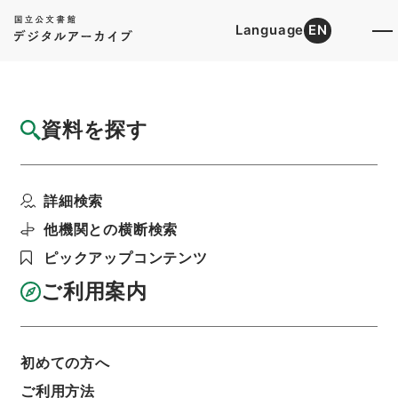
Language
EN
トップ
詳細検索[所蔵資料検索]
検索結果一覧
資料を探す
検索結果一覧
検索画面に戻る
詳細検索
資料群
:
内閣公文・産業貿易・畜産・蚕糸・有畜農
他機関との横断検索
業・第４巻
ピックアップコンテンツ
ご利用案内
当ページを全て選択/解除
検索結果を全て選択/解除
選択した資料をCSV出力
選択した資料を利用請求
初めての方へ
ご利用方法
表示数
表示順
表示スタイル