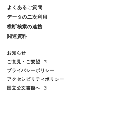
よくあるご質問
データの二次利用
17
1
~
17
件を表示
検索結果数
件
横断検索の連携
関連資料
利用請求CSV出力
No.
概要情報
画像等
1
お知らせ
簿冊
内閣公文・産業貿易・畜産・蚕糸・有畜農
ご意見・ご要望
業・第４巻
プライバシーポリシー
アクセシビリティポリシー
行政文書
＊内閣・総理府
太政官・内閣関係
内閣公文
産業・貿易
国立公文書館へ
[
請求番号
]
平１１総02863100
[
移管元機関等
]
＊内
閣・総理府
[
移管等年度
]
平成 11
[
作成・取得者
]
内
閣総理大臣官房総務課
[
年月日
]
昭和41年04月 - 昭和
50年07月
[
媒体の種別
]
紙
[
関連事項
]
<件名一覧があります>