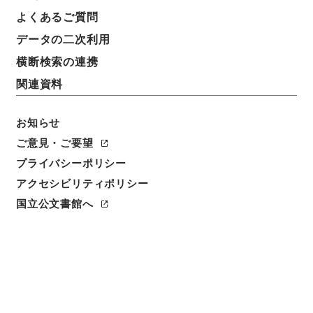
よくあるご質問
データの二次利用
9
1
~
9
件を表示
検索結果数
件
横断検索の連携
関連資料
利用請求CSV出力
No.
概要情報
画像等
1
お知らせ
簿冊
内閣公文・厚生・社会保険・健康保険・Ｆ２
ご意見・ご要望
１－６・第６巻
プライバシーポリシー
アクセシビリティポリシー
行政文書
＊内閣・総理府
太政官・内閣関係
内閣公文
厚生
国立公文書館へ
[
請求番号
]
平１１総02075100
[
移管元機関等
]
＊内
閣・総理府
[
移管等年度
]
平成 11
[
作成・取得者
]
内
閣官房
[
年月日
]
昭和41年04月 - 昭和42年08月
[
媒
体の種別
]
紙
[
関連事項
]
<件名一覧があります>