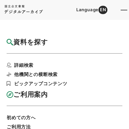
Language
EN
トップ
詳細検索[所蔵資料検索]
検索結果一覧
資料を探す
検索結果一覧
検索画面に戻る
詳細検索
資料群
:
内閣公文・厚生・社会保険・健康保険・Ｆ２
他機関との横断検索
１－６・第６巻
ピックアップコンテンツ
ご利用案内
当ページを全て選択/解除
検索結果を全て選択/解除
選択した資料をCSV出力
選択した資料を利用請求
初めての方へ
ご利用方法
表示数
表示順
表示スタイル