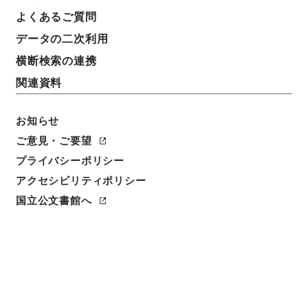
よくあるご質問
データの二次利用
11
1
~
11
件を表示
検索結果数
件
横断検索の連携
関連資料
利用請求CSV出力
No.
概要情報
画像等
1
お知らせ
簿冊
内閣公文・国土開発・河川・河川運河・Ｈ２
ご意見・ご要望
１－４・第４巻
プライバシーポリシー
アクセシビリティポリシー
行政文書
＊内閣・総理府
太政官・内閣関係
内閣公文
国土・開発
国立公文書館へ
[
請求番号
]
平１１総02203100
[
移管元機関等
]
＊内
閣・総理府
[
移管等年度
]
平成 11
[
作成・取得者
]
内
閣官房
[
年月日
]
昭和43年10月 - 昭和48年03月
[
媒
体の種別
]
紙
[
関連事項
]
<件名一覧があります>