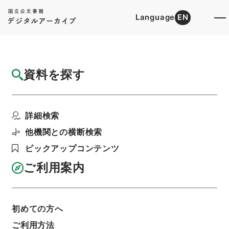
Language
EN
トップ
詳細検索[所蔵資料検索]
検索結果一覧
資料を探す
検索結果一覧
検索画面に戻る
詳細検索
資料群
:
内閣公文・国土開発・河川・河川運河・Ｈ２
他機関との横断検索
１－４・第４巻
ピックアップコンテンツ
ご利用案内
当ページを全て選択/解除
検索結果を全て選択/解除
選択した資料をCSV出力
選択した資料を利用請求
初めての方へ
ご利用方法
表示数
表示順
表示スタイル