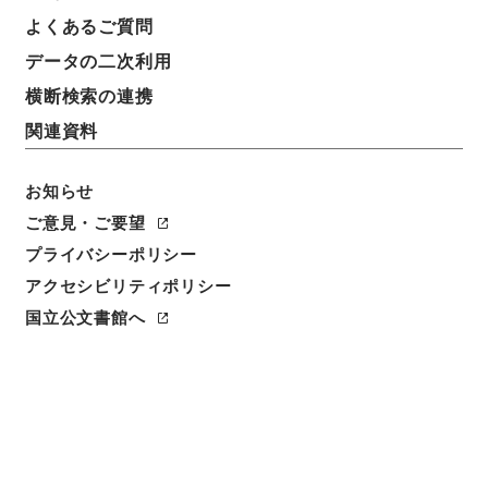
よくあるご質問
データの二次利用
8
1
~
8
件を表示
検索結果数
件
横断検索の連携
関連資料
利用請求CSV出力
No.
概要情報
画像等
1
お知らせ
簿冊
内閣公文・国土開発・一般・開発振興・Ｈ０
ご意見・ご要望
１－１１・第１１巻
プライバシーポリシー
アクセシビリティポリシー
行政文書
＊内閣・総理府
太政官・内閣関係
内閣公文
国土・開発
国立公文書館へ
[
請求番号
]
平１１総02156100
[
移管元機関等
]
＊内
閣・総理府
[
移管等年度
]
平成 11
[
作成・取得者
]
内
閣官房
[
年月日
]
昭和44年03月 - 昭和45年07月
[
媒
体の種別
]
紙
[
関連事項
]
<件名一覧があります>