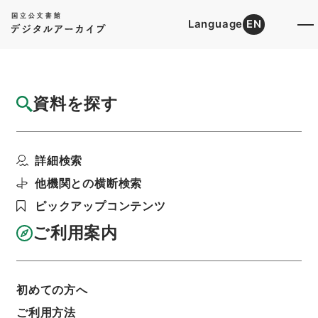
Language
EN
トップ
詳細検索[所蔵資料検索]
検索結果一覧
資料を探す
検索結果一覧
検索画面に戻る
詳細検索
資料群
:
内閣公文・国土開発・一般・開発振興・Ｈ０
他機関との横断検索
１－１１・第１１巻
ピックアップコンテンツ
ご利用案内
当ページを全て選択/解除
検索結果を全て選択/解除
選択した資料をCSV出力
選択した資料を利用請求
初めての方へ
ご利用方法
表示数
表示順
表示スタイル