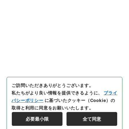
１・第１１巻
[
請求番号
]
平１１総02156100
[
件名番号
]
007
[
移
管元機関等
]
＊内閣・総理府
[
移管等年度
]
平成 11
[
作成・取得者
]
内閣官房
[
年月日
]
昭和45年07月31日
[
媒体の種別
]
紙
[
文書番号
]
自第３４号
[
数量
]
1
[
関連事項
]
閣議了解
[
保存場所
]
本館-2E-015-00
[
利用制限の区分等
]
公開
閲覧
ご訪問いただきありがとうございます。
私たちがより良い情報を提供できるように、
プライ
バシーポリシー
に基づいたクッキー（Cookie）の
取得と利用に同意をお願いいたします。
必要最小限
全て同意