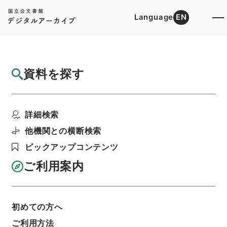
Language
EN
トップ
詳細検索[所蔵資料検索]
検索結果一覧
資料を探す
検索結果一覧
検索画面に戻る
詳細検索
資料群
:
内閣公文・産業貿易・一般・公正取引集中排
他機関との横断検索
除・第２巻
ピックアップコンテンツ
ご利用案内
当ページを全て選択/解除
検索結果を全て選択/解除
選択した資料をCSV出力
選択した資料を利用請求
初めての方へ
ご利用方法
表示数
表示順
表示スタイル