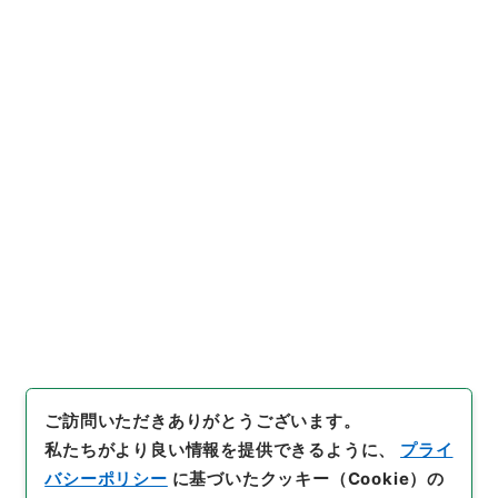
行政文書
＊内閣・総理府
太政官・内閣関係
内閣公文
産業・貿易
内閣公文・産業貿易・一般・公正取引集中排除・第
２巻
[
請求番号
]
平１１総02767100
[
件名番号
]
015
[
移
管元機関等
]
＊内閣・総理府
[
移管等年度
]
平成 11
[
作成・取得者
]
内閣総理大臣官房総務課
[
年月日
]
昭和
48年06月30日
[
媒体の種別
]
紙
[
文書番号
]
総95
[
法令番号
]
政令178
[
数量
]
1
[
関連事項
]
公布
[
保存場所
]
本館-2E-015-00
[
利用制限の区分等
]
公開
閲覧
ご訪問いただきありがとうございます。
私たちがより良い情報を提供できるように、
プライ
バシーポリシー
に基づいたクッキー（Cookie）の