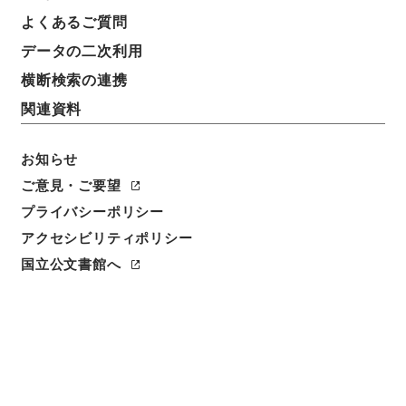
よくあるご質問
データの二次利用
16
1
~
16
件を表示
検索結果数
件
横断検索の連携
関連資料
利用請求CSV出力
No.
概要情報
画像等
1
お知らせ
簿冊
内閣公文・産業貿易・一般・公正取引集中排
ご意見・ご要望
除・第２巻
プライバシーポリシー
アクセシビリティポリシー
行政文書
＊内閣・総理府
太政官・内閣関係
内閣公文
産業・貿易
国立公文書館へ
[
請求番号
]
平１１総02767100
[
移管元機関等
]
＊内
閣・総理府
[
移管等年度
]
平成 11
[
作成・取得者
]
内
閣総理大臣官房総務課
[
年月日
]
昭和38年03月 - 昭和
48年06月
[
媒体の種別
]
紙
[
関連事項
]
<件名一覧があります>