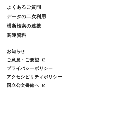
よくあるご質問
データの二次利用
49
1
~
49
件を表示
検索結果数
件
横断検索の連携
関連資料
利用請求CSV出力
No.
概要情報
画像等
1
お知らせ
簿冊
内閣公文・国会決議・衆議院の決議・Ｂ３１
ご意見・ご要望
－２・第２巻
プライバシーポリシー
アクセシビリティポリシー
行政文書
＊内閣・総理府
太政官・内閣関係
内閣公文
国会
国立公文書館へ
[
請求番号
]
平１１総01606100
[
移管元機関等
]
＊内
閣・総理府
[
移管等年度
]
平成 11
[
作成・取得者
]
内
閣官房
[
年月日
]
昭和37年08月 - 昭和60年05月
[
媒
体の種別
]
紙
[
関連事項
]
<件名一覧があります>