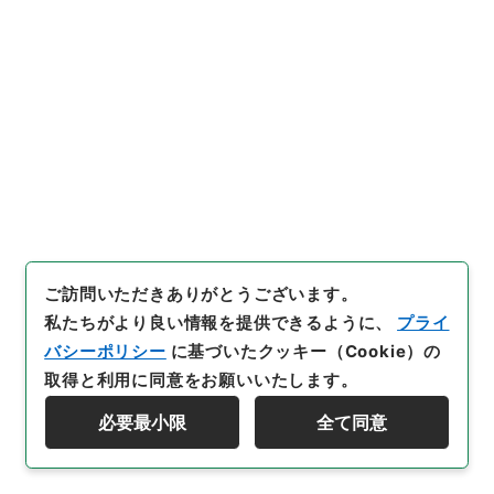
閲覧
29
件名
衆議院及び参議院におけるロッキード問題に
関する決議について
行政文書
＊内閣・総理府
太政官・内閣関係
内閣公文
国会
内閣公文・国会決議・衆議院の決議・Ｂ３１－２・
第２巻
ご訪問いただきありがとうございます。
[
請求番号
]
平１１総01606100
[
件名番号
]
028
[
移
私たちがより良い情報を提供できるように、
プライ
管元機関等
]
＊内閣・総理府
[
移管等年度
]
平成 11
バシーポリシー
に基づいたクッキー（Cookie）の
[
作成・取得者
]
内閣官房
[
年月日
]
昭和51年02月24日
取得と利用に同意をお願いいたします。
[
媒体の種別
]
紙
[
文書番号
]
関連事項参照
[
数量
]
1
[
関連事項
]
内閣衆第３号、内閣参第１号・供覧
必要最小限
全て同意
検索を絞り込む
[
保存場所
]
本館-2E-016-00