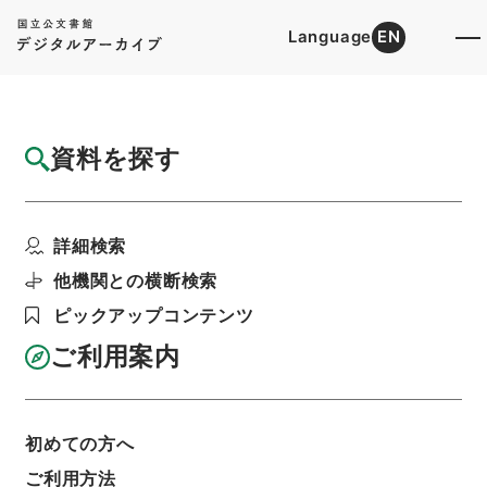
Language
EN
トップ
詳細検索[所蔵資料検索]
検索結果一覧
資料を探す
検索結果一覧
検索画面に戻る
詳細検索
資料群
:
内閣公文・国会決議・衆議院の決議・Ｂ３１
他機関との横断検索
－２・第２巻
ピックアップコンテンツ
ご利用案内
当ページを全て選択/解除
検索結果を全て選択/解除
選択した資料をCSV出力
選択した資料を利用請求
初めての方へ
ご利用方法
表示数
表示順
表示スタイル