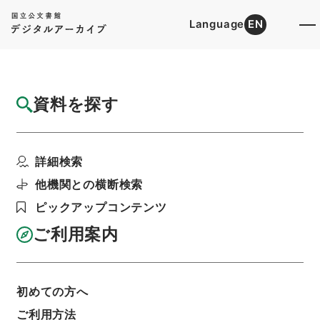
Language
EN
トップ
詳細検索[所蔵資料検索]
検索結果一覧
資料を探す
検索結果一覧
検索画面に戻る
詳細検索
資料群
:
内閣公文・産業貿易・一般・中小企業・第２
他機関との横断検索
２巻
ピックアップコンテンツ
ご利用案内
当ページを全て選択/解除
検索結果を全て選択/解除
選択した資料をCSV出力
選択した資料を利用請求
初めての方へ
ご利用方法
表示数
表示順
表示スタイル