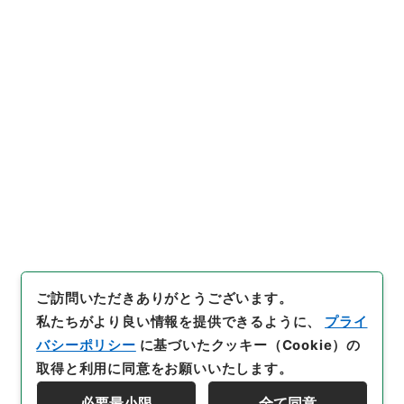
行政文書
＊内閣・総理府
太政官・内閣関係
内閣公文
産業・貿易
内閣公文・産業貿易・一般・中小企業・第２２巻
[
請求番号
]
平１１総02790100
[
件名番号
]
011
[
移
管元機関等
]
＊内閣・総理府
[
移管等年度
]
平成 11
[
作成・取得者
]
内閣総理大臣官房総務課
[
年月日
]
昭和
46年03月30日
[
媒体の種別
]
紙
[
文書番号
]
総44
[
数量
]
1
[
関連事項
]
閣議決定
[
保存場所
]
本館-2E-015-00
[
利用制限の区分等
]
公開
閲覧
ご訪問いただきありがとうございます。
私たちがより良い情報を提供できるように、
プライ
バシーポリシー
に基づいたクッキー（Cookie）の
取得と利用に同意をお願いいたします。
必要最小限
全て同意