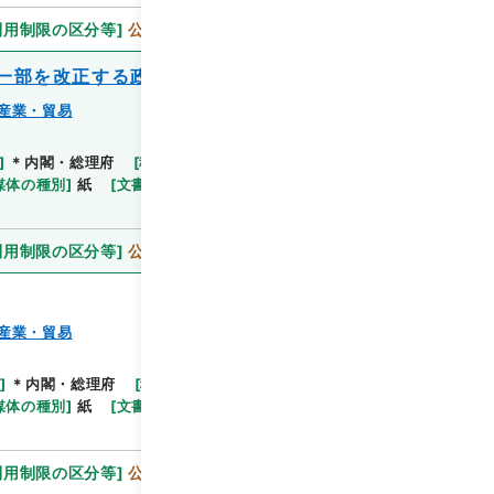
利用制限の区分等
]
公開
一部を改正する政令
産業・貿易
]
＊内閣・総理府
[
移管等年度
]
平成 11
[
作成・取
閲覧
媒体の種別
]
紙
[
文書番号
]
通産甲61
[
法令番号
]
政
利用制限の区分等
]
公開
産業・貿易
]
＊内閣・総理府
[
移管等年度
]
平成 11
[
作成・取
閲覧
媒体の種別
]
紙
[
文書番号
]
通産甲62
[
法令番号
]
政
利用制限の区分等
]
公開