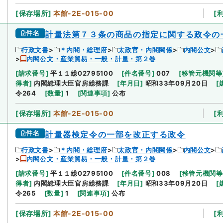
[
保存場所
]
本館-2E-015-00
[
件名
計量法第７３条の商品の指定に関する政令の
行政文書
＊内閣・総理府
太政官・内閣関係
内閣公文
内閣公文・産業貿易・一般・計量・第２巻
[
請求番号
]
平１１総02795100
[
件名番号
]
007
[
移管元機関等
得者
]
内閣総理大臣官房総務課
[
年月日
]
昭和33年09月20日
[
令264
[
数量
]
1
[
関連事項
]
公布
[
保存場所
]
本館-2E-015-00
[
件名
計量器検定令の一部を改正する政令
行政文書
＊内閣・総理府
太政官・内閣関係
内閣公文
内閣公文・産業貿易・一般・計量・第２巻
[
請求番号
]
平１１総02795100
[
件名番号
]
008
[
移管元機関等
得者
]
内閣総理大臣官房総務課
[
年月日
]
昭和33年09月20日
[
令265
[
数量
]
1
[
関連事項
]
公布
[
保存場所
]
本館-2E-015-00
[