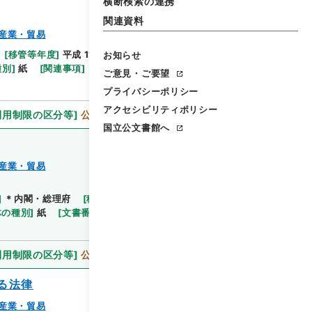
横断検索の連携
関連資料
産業・貿易
[
移管等年度
]
平成 11
[
作成・取得者
]
内閣総理大臣
お知らせ
閲覧
種別
]
紙
[
関連事項
]
ご意見・ご要望
プライバシーポリシー
アクセシビリティポリシー
利用制限の区分等
]
公開
国立公文書館へ
産業・貿易
]
＊内閣・総理府
[
移管等年度
]
平成 11
[
作成・取得
閲覧
体の種別
]
紙
[
文書番号
]
通産甲8
[
法令番号
]
法律61
利用制限の区分等
]
公開
る法律
産業・貿易