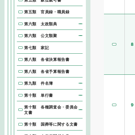
第五類 官員録・職員録
第六類 太政類典
第六類 公文類聚
8
第七類 家記
第八類 各省決算報告書
第八類 各省予算報告書
第九類 件名簿
第十類 単行書
9
第十類 各種調査会・委員会
文書
第十類 国葬等に関する文書