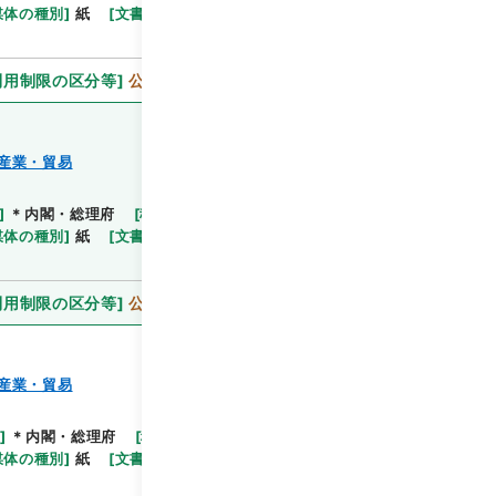
媒体の種別
]
紙
[
文書番号
]
通産甲48
[
法令番号
]
政
利用制限の区分等
]
公開
産業・貿易
]
＊内閣・総理府
[
移管等年度
]
平成 11
[
作成・取
閲覧
媒体の種別
]
紙
[
文書番号
]
通産甲49
[
法令番号
]
政
利用制限の区分等
]
公開
産業・貿易
]
＊内閣・総理府
[
移管等年度
]
平成 11
[
作成・取
閲覧
媒体の種別
]
紙
[
文書番号
]
通産甲50
[
法令番号
]
政