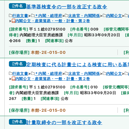
件名
基準器検査令の一部を改正する政令
行政文書
＊内閣・総理府
太政官・内閣関係
内閣公文
内閣公文・産業貿易・一般・計量・第２巻
[
請求番号
]
平１１総02795100
[
件名番号
]
009
[
移管元機関等
得者
]
内閣総理大臣官房総務課
[
年月日
]
昭和33年09月20日
[
令266
[
数量
]
1
[
関連事項
]
公布
[
保存場所
]
本館-2E-015-00
[
件名
定期検査に代る計量士による検査に用いる基
行政文書
＊内閣・総理府
太政官・内閣関係
内閣公文
内閣公文・産業貿易・一般・計量・第２巻
[
請求番号
]
平１１総02795100
[
件名番号
]
010
[
移管元機関等
者
]
内閣総理大臣官房総務課
[
年月日
]
昭和33年09月20日
[
媒
267
[
数量
]
1
[
関連事項
]
公布
[
保存場所
]
本館-2E-015-00
[
件名
計量取締令の一部を改正する政令