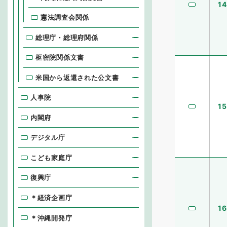
14
憲法調査会関係
総理庁・総理府関係
枢密院関係文書
米国から返還された公文書
人事院
15
内閣府
デジタル庁
こども家庭庁
復興庁
＊経済企画庁
16
＊沖縄開発庁