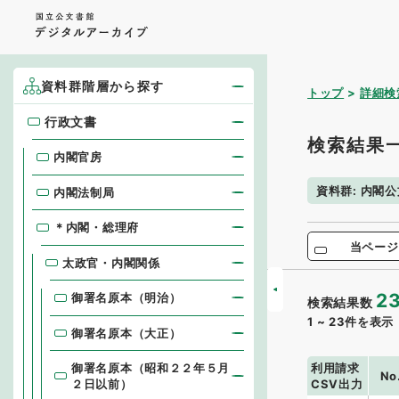
資料群階層から探す
トップ
詳細検
行政文書
行政文書
検索結果
内閣官房
資料群
:
内閣公
内閣法制局
＊内閣・総理府
当ページ
太政官・内閣関係
2
御署名原本（明治）
検索結果数
1
~
23
件を表示
御署名原本（大正）
利用請求
御署名原本（昭和２２年５月
No
CSV出力
２日以前）