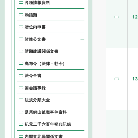
各種情報資料
勅語類
12
贈位内申書
諸雑公文書
請願建議関係文書
廃布令（法律・勅令）
法令全書
13
国会議事録
法規分類大全
足尾銅山鉱毒事件資料
紀元二千六百年祝典記録
内閣東北局関係文書