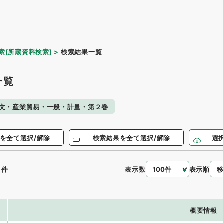
索[所蔵資料検索]
検索結果一覧
一覧
文・産業貿易・一般・計量・第２巻
を全て選択/解除
検索結果を全て選択/解除
選
3
表示数
表示順
件
.
概要情報