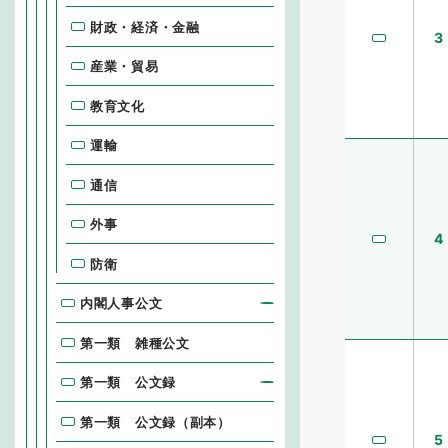
財政・経済・金融
3
産業・貿易
教育文化
運輸
通信
外事
4
防衛
内閣人事公文
第一類 雑種公文
第一類 公文録
第一類 公文録（副本）
5