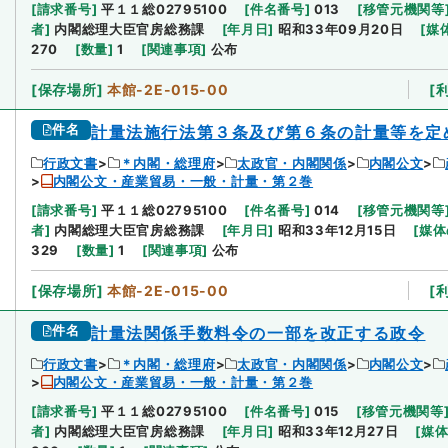
[
請求番号
]
平１１総02795100
[
件名番号
]
013
[
移管元機関等
者
]
内閣総理大臣官房総務課
[
年月日
]
昭和33年09月20日
[
媒
270
[
数量
]
1
[
関連事項
]
公布
[
保存場所
]
本館-2E-015-00
[
件名
計量法施行法第３条及び第６条の計量等を定
行政文書
＊内閣・総理府
太政官・内閣関係
内閣公文
内閣公文・産業貿易・一般・計量・第２巻
[
請求番号
]
平１１総02795100
[
件名番号
]
014
[
移管元機関等
者
]
内閣総理大臣官房総務課
[
年月日
]
昭和33年12月15日
[
媒体
329
[
数量
]
1
[
関連事項
]
公布
[
保存場所
]
本館-2E-015-00
[
件名
計量法関係手数料令の一部を改正する政令
行政文書
＊内閣・総理府
太政官・内閣関係
内閣公文
内閣公文・産業貿易・一般・計量・第２巻
[
請求番号
]
平１１総02795100
[
件名番号
]
015
[
移管元機関等
者
]
内閣総理大臣官房総務課
[
年月日
]
昭和33年12月27日
[
媒