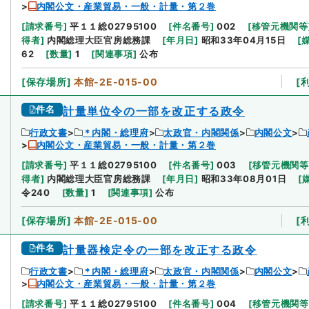
内閣公文・産業貿易・一般・計量・第２巻
[
請求番号
]
平１１総02795100
[
件名番号
]
002
[
移管元機関等
得者
]
内閣総理大臣官房総務課
[
年月日
]
昭和33年04月15日
[
62
[
数量
]
1
[
関連事項
]
公布
[
保存場所
]
本館-2E-015-00
[
件名
計量単位令の一部を改正する政令
行政文書
＊内閣・総理府
太政官・内閣関係
内閣公文
内閣公文・産業貿易・一般・計量・第２巻
[
請求番号
]
平１１総02795100
[
件名番号
]
003
[
移管元機関等
得者
]
内閣総理大臣官房総務課
[
年月日
]
昭和33年08月01日
[
令240
[
数量
]
1
[
関連事項
]
公布
[
保存場所
]
本館-2E-015-00
[
件名
計量器検定令の一部を改正する政令
行政文書
＊内閣・総理府
太政官・内閣関係
内閣公文
内閣公文・産業貿易・一般・計量・第２巻
[
請求番号
]
平１１総02795100
[
件名番号
]
004
[
移管元機関等