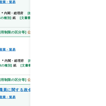
産業・貿易
＊内閣・総理府
[
移管等年度
]
平成 11
[
作成・取得
閲覧
体の種別
]
紙
[
文書番号
]
通産甲58
[
法令番号
]
政令
利用制限の区分等
]
公開
産業・貿易
]
＊内閣・総理府
[
移管等年度
]
平成 11
[
作成・取得
閲覧
体の種別
]
紙
[
文書番号
]
通産甲63
[
法令番号
]
政令
利用制限の区分等
]
公開
職員に関する政令の一部を改正する政令
産業・貿易