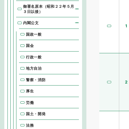
御署名原本（昭和２２年５月
３日以後）
内閣公文
1
国政一般
国会
行政一般
地方自治
警察・消防
2
厚生
労働
国土・開発
法務