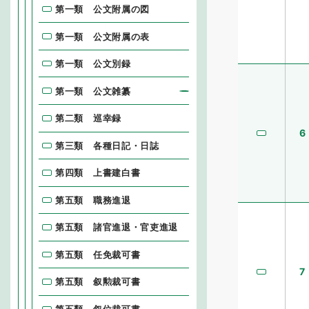
第一類 公文附属の図
第一類 公文附属の表
第一類 公文別録
第一類 公文雑纂
第二類 巡幸録
6
第三類 各種日記・日誌
第四類 上書建白書
第五類 職務進退
第五類 諸官進退・官吏進退
第五類 任免裁可書
7
第五類 叙勲裁可書
第五類 叙位裁可書