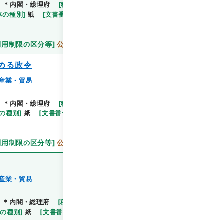
]
＊内閣・総理府
[
移管等年度
]
平成 11
[
作成・取得
閲覧
体の種別
]
紙
[
文書番号
]
通産甲59
[
法令番号
]
政令
利用制限の区分等
]
公開
める政令
産業・貿易
]
＊内閣・総理府
[
移管等年度
]
平成 11
[
作成・取得
閲覧
の種別
]
紙
[
文書番号
]
通産甲85
[
法令番号
]
政令
利用制限の区分等
]
公開
産業・貿易
]
＊内閣・総理府
[
移管等年度
]
平成 11
[
作成・取得
閲覧
体の種別
]
紙
[
文書番号
]
通産甲87
[
法令番号
]
政令