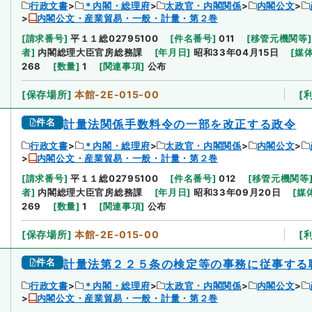
行政文書
＊内閣・総理府
太政官・内閣関係
内閣公文
内閣公文・産業貿易・一般・計量・第２巻
[
請求番号
]
平１１総02795100
[
件名番号
]
011
[
移管元機関等
]
者
]
内閣総理大臣官房総務課
[
年月日
]
昭和33年04月15日
[
媒
268
[
数量
]
1
[
関連事項
]
公布
[
保存場所
]
本館-2E-015-00
[
件名
計量法関係手数料令の一部を改正する政令
行政文書
＊内閣・総理府
太政官・内閣関係
内閣公文
内閣公文・産業貿易・一般・計量・第２巻
[
請求番号
]
平１１総02795100
[
件名番号
]
012
[
移管元機関等
者
]
内閣総理大臣官房総務課
[
年月日
]
昭和33年09月20日
[
媒
269
[
数量
]
1
[
関連事項
]
公布
[
保存場所
]
本館-2E-015-00
[
件名
計量法第２２５条の検定等の事務に従事する
行政文書
＊内閣・総理府
太政官・内閣関係
内閣公文
内閣公文・産業貿易・一般・計量・第２巻