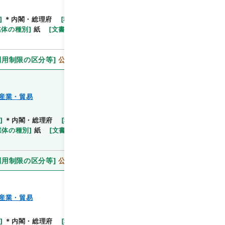
]
＊内閣・総理府
[
移管等年度
]
平成 11
[
作成・取
閲覧
媒体の種別
]
紙
[
文書番号
]
通産甲12
[
法令番号
]
法律
利用制限の区分等
]
公開
産業・貿易
]
＊内閣・総理府
[
移管等年度
]
平成 11
[
作成・取
閲覧
媒体の種別
]
紙
[
文書番号
]
通産甲47
[
法令番号
]
政
利用制限の区分等
]
公開
産業・貿易
]
＊内閣・総理府
[
移管等年度
]
平成 11
[
作成・取
閲覧