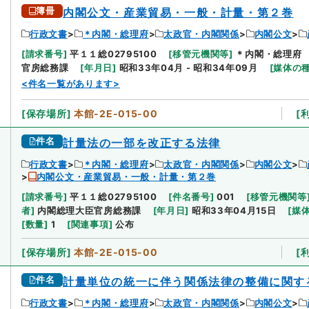
簿冊
内閣公文・産業貿易・一般・計量・第２巻
行政文書
＊内閣・総理府
太政官・内閣関係
内閣公文
[
請求番号
]
平１１総02795100
[
移管元機関等
]
＊内閣・総理府
官房総務課
[
年月日
]
昭和33年04月 - 昭和34年09月
[
媒体の
<件名一覧があります>
[
保存場所
]
本館-2E-015-00
[
件名
計量法の一部を改正する法律
行政文書
＊内閣・総理府
太政官・内閣関係
内閣公文
内閣公文・産業貿易・一般・計量・第２巻
[
請求番号
]
平１１総02795100
[
件名番号
]
001
[
移管元機関等
者
]
内閣総理大臣官房総務課
[
年月日
]
昭和33年04月15日
[
媒
[
数量
]
1
[
関連事項
]
公布
[
保存場所
]
本館-2E-015-00
[
件名
計量単位の統一に伴う関係法律の整備に関す
行政文書
＊内閣・総理府
太政官・内閣関係
内閣公文