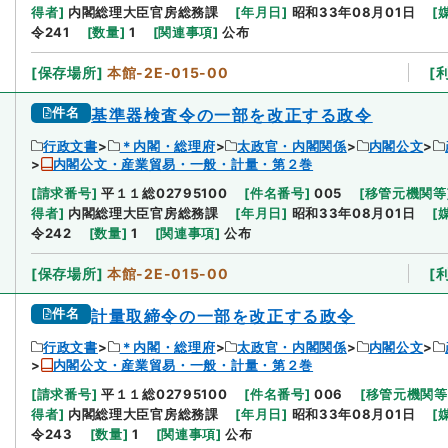
得者
]
内閣総理大臣官房総務課
[
年月日
]
昭和33年08月01日
[
令241
[
数量
]
1
[
関連事項
]
公布
[
保存場所
]
本館-2E-015-00
[
件名
基準器検査令の一部を改正する政令
行政文書
＊内閣・総理府
太政官・内閣関係
内閣公文
内閣公文・産業貿易・一般・計量・第２巻
[
請求番号
]
平１１総02795100
[
件名番号
]
005
[
移管元機関等
得者
]
内閣総理大臣官房総務課
[
年月日
]
昭和33年08月01日
[
令242
[
数量
]
1
[
関連事項
]
公布
[
保存場所
]
本館-2E-015-00
[
件名
計量取締令の一部を改正する政令
行政文書
＊内閣・総理府
太政官・内閣関係
内閣公文
内閣公文・産業貿易・一般・計量・第２巻
[
請求番号
]
平１１総02795100
[
件名番号
]
006
[
移管元機関等
得者
]
内閣総理大臣官房総務課
[
年月日
]
昭和33年08月01日
[
令243
[
数量
]
1
[
関連事項
]
公布