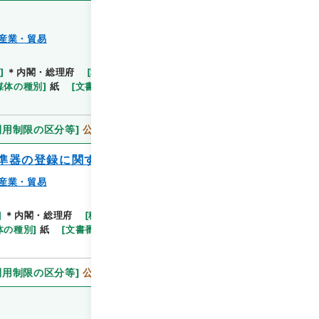
産業・貿易
]
＊内閣・総理府
[
移管等年度
]
平成 11
[
作成・取
閲覧
媒体の種別
]
紙
[
文書番号
]
通産甲64
[
法令番号
]
政
利用制限の区分等
]
公開
準器の登録に関する政令
産業・貿易
]
＊内閣・総理府
[
移管等年度
]
平成 11
[
作成・取得
閲覧
体の種別
]
紙
[
文書番号
]
通産甲60
[
法令番号
]
政令
利用制限の区分等
]
公開