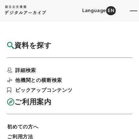
Language
EN
トップ
詳細検索[所蔵資料検索]
検索結果一覧
資料を探す
検索結果一覧
検索画面に戻る
詳細検索
資料群
:
内閣公文・国土開発・観光・旅行あっせん案
他機関との横断検索
内・第１巻
ピックアップコンテンツ
ご利用案内
当ページを全て選択/解除
検索結果を全て選択/解除
選択した資料をCSV出力
選択した資料を利用請求
初めての方へ
ご利用方法
表示数
表示順
表示スタイル