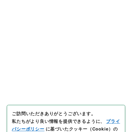
旅行業法施行令
行政文書
＊内閣・総理府
太政官・内閣関係
内閣公文
国土・開発
内閣公文・国土開発・観光・旅行あっせん案内・第
１巻
[
請求番号
]
平１１総02239100
[
件名番号
]
008
[
移
管元機関等
]
＊内閣・総理府
[
移管等年度
]
平成 11
[
作成・取得者
]
内閣総理大臣官房総務課
[
年月日
]
昭和
46年11月05日
[
媒体の種別
]
紙
[
文書番号
]
運37
[
法令番号
]
政令338
[
数量
]
1
[
関連事項
]
公布
[
保存場所
]
本館-2E-015-00
[
利用制限の区分等
]
公開
閲覧
ご訪問いただきありがとうございます。
私たちがより良い情報を提供できるように、
プライ
バシーポリシー
に基づいたクッキー（Cookie）の