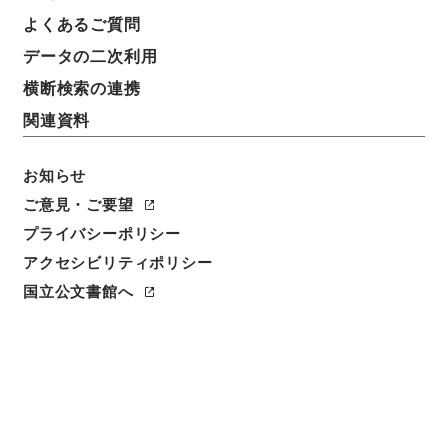
よくあるご質問
データの二次利用
9
1
~
9
件を表示
検索結果数
件
横断検索の連携
関連資料
利用請求CSV出力
No.
概要情報
画像等
1
お知らせ
簿冊
内閣公文・国土開発・観光・旅行あっせん案
ご意見・ご要望
内・第１巻
プライバシーポリシー
アクセシビリティポリシー
行政文書
＊内閣・総理府
太政官・内閣関係
内閣公文
国土・開発
国立公文書館へ
[
請求番号
]
平１１総02239100
[
移管元機関等
]
＊内
閣・総理府
[
移管等年度
]
平成 11
[
作成・取得者
]
内
閣総理大臣官房総務課
[
年月日
]
昭和31年05月 - 昭和
46年11月
[
媒体の種別
]
紙
[
関連事項
]
<件名一覧があります>