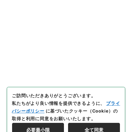
行政文書
＊内閣・総理府
太政官・内閣関係
内閣公文
国土・開発
内閣公文・国土開発・建築・住宅・第２巻
[
請求番号
]
平１１総02226100
[
件名番号
]
018
[
移
管元機関等
]
＊内閣・総理府
[
移管等年度
]
平成 11
[
作成・取得者
]
内閣総理大臣官房総務課
[
年月日
]
昭和
35年02月29日
[
媒体の種別
]
紙
[
文書番号
]
建甲１
[
法令番号
]
法律８４
[
数量
]
1
[
関連事項
]
国会提出
[
保存場所
]
本館-2E-015-00
[
利用制限の区分等
]
公開
閲覧
ご訪問いただきありがとうございます。
私たちがより良い情報を提供できるように、
プライ
バシーポリシー
に基づいたクッキー（Cookie）の
取得と利用に同意をお願いいたします。
必要最小限
全て同意