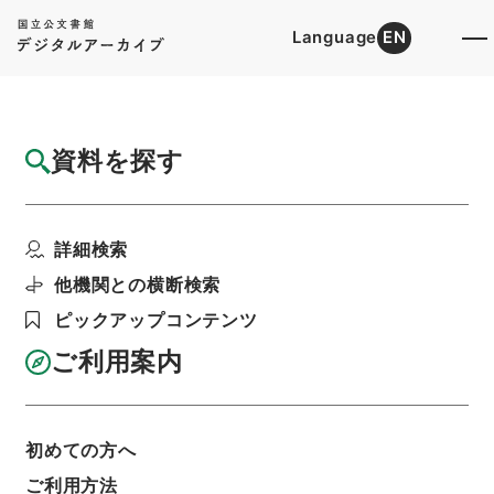
Language
EN
トップ
詳細検索[所蔵資料検索]
検索結果一覧
資料を探す
検索結果一覧
検索画面に戻る
詳細検索
資料群
:
内閣公文・国土開発・建築・住宅・第２巻
他機関との横断検索
ピックアップコンテンツ
当ページを全て選択/解除
検索結果を全て選択/解除
ご利用案内
選択した資料をCSV出力
選択した資料を利用請求
初めての方へ
表示数
表示順
表示スタイル
ご利用方法