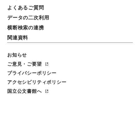
よくあるご質問
データの二次利用
19
1
~
19
件を表示
検索結果数
件
横断検索の連携
関連資料
利用請求CSV出力
No.
概要情報
画像等
1
簿冊
お知らせ
内閣公文・国土開発・建築・住宅・第２巻
ご意見・ご要望
行政文書
＊内閣・総理府
太政官・内閣関係
プライバシーポリシー
内閣公文
国土・開発
アクセシビリティポリシー
[
請求番号
]
平１１総02226100
[
移管元機関等
]
＊内
国立公文書館へ
閣・総理府
[
移管等年度
]
平成 11
[
作成・取得者
]
内
閣総理大臣官房総務課
[
年月日
]
昭和30年07月 - 昭和
35年04月
[
媒体の種別
]
紙
[
関連事項
]
<件名一覧があります>
[
保存場所
]
本館-2E-015-00
[
利用制限の区分等
]
公開