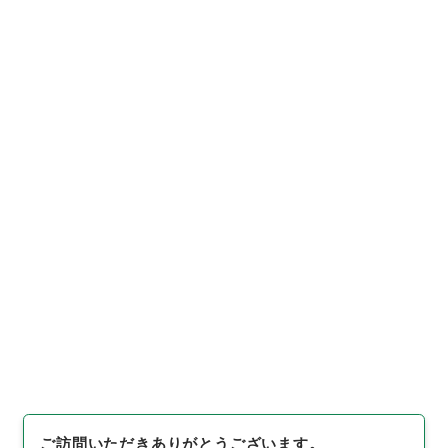
9
件名
特定電子工業及び特定機械工業振興臨時措置
法施行令
行政文書
＊内閣・総理府
太政官・内閣関係
内閣公文
産業・貿易
内閣公文・産業貿易・一般・企業合理化・産業振
興・第３巻
[
請求番号
]
平１１総02793100
[
件名番号
]
007
[
移
管元機関等
]
＊内閣・総理府
[
移管等年度
]
平成 11
[
作成・取得者
]
内閣総理大臣官房総務課
[
年月日
]
昭和
46年06月21日
[
媒体の種別
]
紙
[
文書番号
]
通28
[
法令番号
]
政令197
[
数量
]
1
[
関連事項
]
公布
[
保存場所
]
本館-2E-015-00
[
利用制限の区分等
]
公開
閲覧
ご訪問いただきありがとうございます。