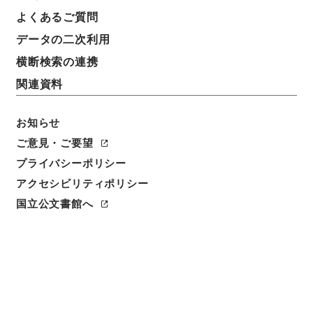
よくあるご質問
データの二次利用
9
1
~
9
件を表示
検索結果数
件
横断検索の連携
関連資料
利用請求CSV出力
No.
概要情報
画像等
1
お知らせ
簿冊
内閣公文・産業貿易・一般・企業合理化・産
ご意見・ご要望
業振興・第３巻
プライバシーポリシー
アクセシビリティポリシー
行政文書
＊内閣・総理府
太政官・内閣関係
内閣公文
産業・貿易
国立公文書館へ
[
請求番号
]
平１１総02793100
[
移管元機関等
]
＊内
閣・総理府
[
移管等年度
]
平成 11
[
作成・取得者
]
内
閣総理大臣官房総務課
[
年月日
]
昭和44年08月 - 昭和
46年06月
[
媒体の種別
]
紙
[
関連事項
]
<件名一覧があります>