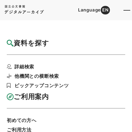
Language
EN
トップ
詳細検索[所蔵資料検索]
検索結果一覧
資料を探す
検索結果一覧
検索画面に戻る
詳細検索
資料群
:
内閣公文・産業貿易・一般・企業合理化・産
他機関との横断検索
業振興・第３巻
ピックアップコンテンツ
ご利用案内
当ページを全て選択/解除
検索結果を全て選択/解除
選択した資料をCSV出力
選択した資料を利用請求
初めての方へ
ご利用方法
表示数
表示順
表示スタイル