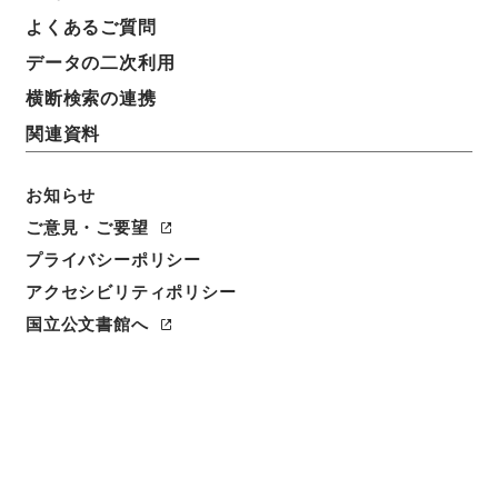
よくあるご質問
データの二次利用
18
1
~
18
件を表示
検索結果数
件
横断検索の連携
関連資料
利用請求CSV出力
No.
概要情報
画像等
1
簿冊
お知らせ
内閣公文・国土開発・建築・建設業・第１巻
ご意見・ご要望
行政文書
＊内閣・総理府
太政官・内閣関係
プライバシーポリシー
内閣公文
国土・開発
アクセシビリティポリシー
[
請求番号
]
平１１総02231100
[
移管元機関等
]
＊内
国立公文書館へ
閣・総理府
[
移管等年度
]
平成 11
[
作成・取得者
]
内
閣総理大臣官房総務課
[
年月日
]
昭和30年07月 - 昭和
36年10月
[
媒体の種別
]
紙
[
関連事項
]
<件名一覧があります>
[
保存場所
]
本館-2E-015-00
[
利用制限の区分等
]
公開