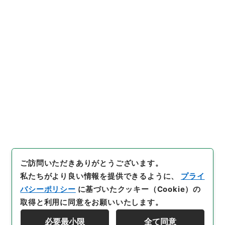
内閣公文・国土開発・建築・建設業・第１巻
[
請求番号
]
平１１総02231100
[
件名番号
]
017
[
移
管元機関等
]
＊内閣・総理府
[
移管等年度
]
平成 11
[
作成・取得者
]
内閣総理大臣官房総務課
[
年月日
]
昭和
36年10月14日
[
媒体の種別
]
紙
[
文書番号
]
建甲34
[
法令番号
]
政令336
[
数量
]
1
[
関連事項
]
公布 施行
昭36.12.1
[
保存場所
]
本館-2E-015-00
[
利用制限の区分等
]
公開
閲覧
ご訪問いただきありがとうございます。
私たちがより良い情報を提供できるように、
プライ
バシーポリシー
に基づいたクッキー（Cookie）の
取得と利用に同意をお願いいたします。
必要最小限
全て同意