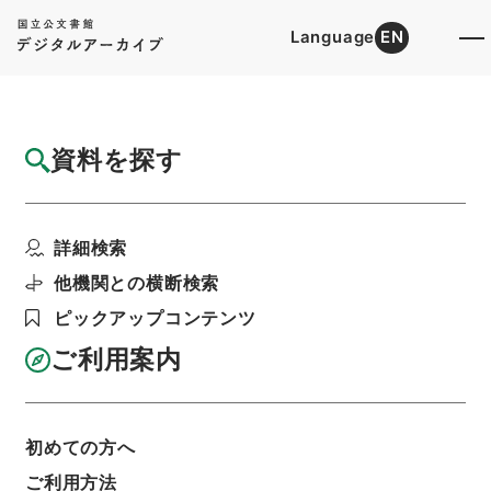
Language
EN
トップ
詳細検索[所蔵資料検索]
検索結果一覧
資料を探す
検索結果一覧
検索画面に戻る
詳細検索
資料群
:
内閣公文・国土開発・建築・建設業・第１巻
他機関との横断検索
ピックアップコンテンツ
当ページを全て選択/解除
検索結果を全て選択/解除
ご利用案内
選択した資料をCSV出力
選択した資料を利用請求
初めての方へ
表示数
表示順
表示スタイル
ご利用方法