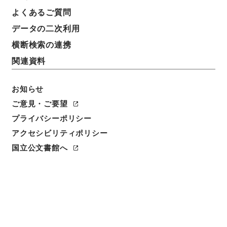
よくあるご質問
データの二次利用
7
1
~
7
件を表示
検索結果数
件
横断検索の連携
関連資料
利用請求CSV出力
No.
概要情報
画像等
1
お知らせ
簿冊
内閣公文・国会召集開会・開会式・Ｂ１２－
ご意見・ご要望
６・第６巻
プライバシーポリシー
アクセシビリティポリシー
行政文書
＊内閣・総理府
太政官・内閣関係
内閣公文
国会
国立公文書館へ
[
請求番号
]
平１１総01579100
[
移管元機関等
]
＊内
閣・総理府
[
移管等年度
]
平成 11
[
作成・取得者
]
内
閣官房
[
年月日
]
昭和42年07月 - 昭和44年01月
[
媒
体の種別
]
紙
[
関連事項
]
<件名一覧があります>