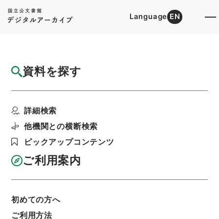
Language
EN
トップ
詳細検索[所蔵資料検索]
検索結果一覧
資料を探す
検索結果一覧
検索画面に戻る
詳細検索
資料群
:
内閣公文・国会召集開会・開会式・Ｂ１２－
他機関との横断検索
６・第６巻
ピックアップコンテンツ
ご利用案内
当ページを全て選択/解除
検索結果を全て選択/解除
選択した資料をCSV出力
選択した資料を利用請求
初めての方へ
ご利用方法
表示数
表示順
表示スタイル