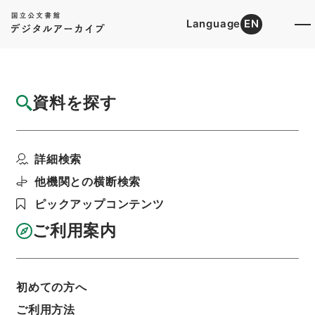
Language
EN
トップ
詳細検索[所蔵資料検索]
検索結果一覧
資料を探す
検索結果一覧
検索画面に戻る
詳細検索
資料群
:
内閣公文・国会会議・国務大臣の演説、発
他機関との横断検索
言・Ｂ２４－３・第３巻
ピックアップコンテンツ
ご利用案内
当ページを全て選択/解除
検索結果を全て選択/解除
選択した資料をCSV出力
選択した資料を利用請求
初めての方へ
ご利用方法
表示数
表示順
表示スタイル