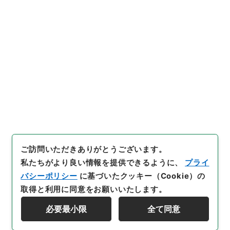
－３・第３巻
[
請求番号
]
平１１総01591100
[
件名番号
]
022
[
移
管元機関等
]
＊内閣・総理府
[
移管等年度
]
平成 11
[
作成・取得者
]
内閣官房
[
年月日
]
昭和34年01月27日
[
媒体の種別
]
紙
[
文書番号
]
閣甲第７号
[
数量
]
1
[
関連事項
]
閣議決定
[
保存場所
]
本館-2E-016-00
[
利用制限の区分等
]
公開
閲覧
ご訪問いただきありがとうございます。
私たちがより良い情報を提供できるように、
プライ
バシーポリシー
に基づいたクッキー（Cookie）の
取得と利用に同意をお願いいたします。
必要最小限
全て同意
Copyright © NATIONAL ARCHIVES OF JAPAN. All Rights Reserved.