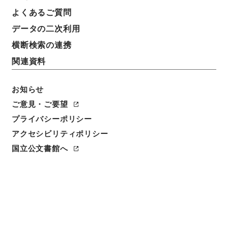
よくあるご質問
データの二次利用
23
1
~
23
件を表示
検索結果数
件
横断検索の連携
関連資料
利用請求CSV出力
No.
概要情報
画像等
1
お知らせ
簿冊
内閣公文・国会会議・国務大臣の演説、発
ご意見・ご要望
言・Ｂ２４－３・第３巻
プライバシーポリシー
アクセシビリティポリシー
行政文書
＊内閣・総理府
太政官・内閣関係
内閣公文
国会
国立公文書館へ
[
請求番号
]
平１１総01591100
[
移管元機関等
]
＊内
閣・総理府
[
移管等年度
]
平成 11
[
作成・取得者
]
内
閣官房
[
年月日
]
昭和33年01月 - 昭和34年01月
[
媒
体の種別
]
紙
[
関連事項
]
<件名一覧があります>