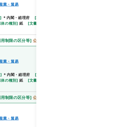
産業・貿易
閲覧
]
＊内閣・総理府
[
移管等年度
]
平成 11
[
作成・取
媒体の種別
]
紙
[
文書番号
]
農25
[
法令番号
]
政令
利用制限の区分等
]
公開
産業・貿易
等
]
＊内閣・総理府
[
移管等年度
]
平成 11
[
作成・取
閲覧
媒体の種別
]
紙
[
文書番号
]
農20
[
法令番号
]
政令88
利用制限の区分等
]
公開
産業・貿易