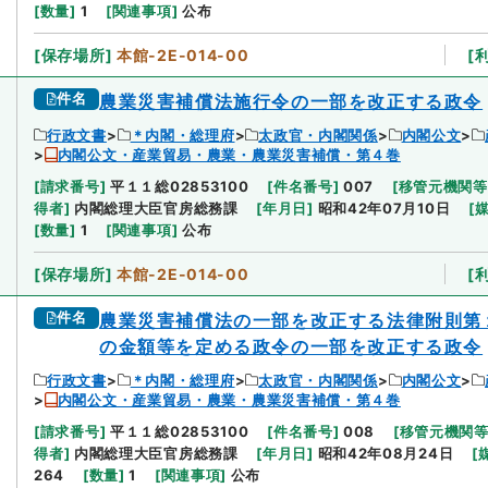
[
数量
]
1
[
関連事項
]
公布
[
保存場所
]
本館-2E-014-00
[
件名
農業災害補償法施行令の一部を改正する政令
行政文書
＊内閣・総理府
太政官・内閣関係
内閣公文
内閣公文・産業貿易・農業・農業災害補償・第４巻
[
請求番号
]
平１１総02853100
[
件名番号
]
007
[
移管元機関等
得者
]
内閣総理大臣官房総務課
[
年月日
]
昭和42年07月10日
[
[
数量
]
1
[
関連事項
]
公布
[
保存場所
]
本館-2E-014-00
[
件名
農業災害補償法の一部を改正する法律附則第
の金額等を定める政令の一部を改正する政令
行政文書
＊内閣・総理府
太政官・内閣関係
内閣公文
内閣公文・産業貿易・農業・農業災害補償・第４巻
[
請求番号
]
平１１総02853100
[
件名番号
]
008
[
移管元機関
得者
]
内閣総理大臣官房総務課
[
年月日
]
昭和42年08月24日
[
264
[
数量
]
1
[
関連事項
]
公布