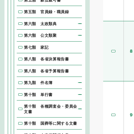
第五類 官員録・職員録
第六類 太政類典
第六類 公文類聚
第七類 家記
8
第八類 各省決算報告書
第八類 各省予算報告書
第九類 件名簿
第十類 単行書
第十類 各種調査会・委員会
文書
9
第十類 国葬等に関する文書