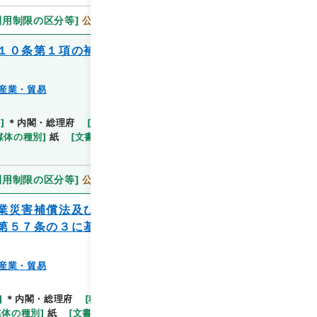
利用制限の区分等
]
公開
１０条第１項の補助金に係る組合等及びそ
産業・貿易
閲覧
等
]
＊内閣・総理府
[
移管等年度
]
平成 11
[
作成・取
媒体の種別
]
紙
[
文書番号
]
農31
[
法令番号
]
政令171
利用制限の区分等
]
公開
業災害補償法及び農業共済基金の一部を改
第５７条の３に基づく内閣の意見要旨につ
産業・貿易
閲覧
]
＊内閣・総理府
[
移管等年度
]
平成 11
[
作成・取
媒体の種別
]
紙
[
文書番号
]
農30
[
数量
]
1
[
関連事