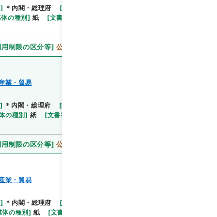
等
]
＊内閣・総理府
[
移管等年度
]
平成 11
[
作成・取
閲覧
媒体の種別
]
紙
[
文書番号
]
農25
[
法令番号
]
法律125
利用制限の区分等
]
公開
産業・貿易
]
＊内閣・総理府
[
移管等年度
]
平成 11
[
作成・取
閲覧
体の種別
]
紙
[
文書番号
]
農61
[
法令番号
]
政令348
利用制限の区分等
]
公開
産業・貿易
等
]
＊内閣・総理府
[
移管等年度
]
平成 11
[
作成・取
閲覧
媒体の種別
]
紙
[
文書番号
]
農3
[
法令番号
]
政令42