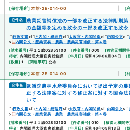
[
保存場所
]
本館-2E-014-00
[
件名
農業災害補償法の一部を改正する法律附則第
の金額等を定める政令の一部を改正する政令
行政文書
＊内閣・総理府
太政官・内閣関係
内閣公文
内閣公文・産業貿易・農業・農業災害補償・第４巻
[
請求番号
]
平１１総02853100
[
件名番号
]
009
[
移管元機関
得者
]
内閣総理大臣官房総務課
[
年月日
]
昭和45年06月04日
[
[
数量
]
1
[
関連事項
]
公布
[
保存場所
]
本館-2E-014-00
[
件名
衆議院農林水産委員会において提出予定の農
正する法律案に対する修正案に対する国会法
いて
行政文書
＊内閣・総理府
太政官・内閣関係
内閣公文
内閣公文・産業貿易・農業・農業災害補償・第４巻
[
請求番号
]
平１１総02853100
[
件名番号
]
010
[
移管元機関等
得者
]
内閣総理大臣官房総務課
[
年月日
]
昭和46年05月13日
[