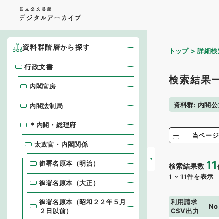
資料群階層から探す
トップ
詳細検
行政文書
行政文書
検索結果
内閣官房
資料群
:
内閣公
内閣法制局
＊内閣・総理府
当ページ
太政官・内閣関係
11
御署名原本（明治）
検索結果数
1
~
11
件を表示
御署名原本（大正）
利用請求
御署名原本（昭和２２年５月
No
CSV出力
２日以前）