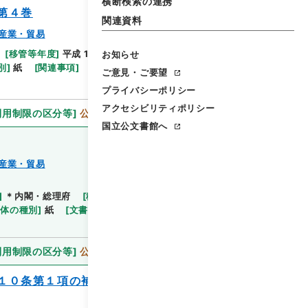
横断検索の連携
第４巻
関連資料
産業・貿易
[
移管等年度
]
平成 11
[
作成・取得者
]
内閣総理大臣
お知らせ
閲覧
別
]
紙
[
関連事項
]
ご意見・ご要望
プライバシーポリシー
アクセシビリティポリシー
利用制限の区分等
]
公開
国立公文書館へ
産業・貿易
]
＊内閣・総理府
[
移管等年度
]
平成 11
[
作成・取
閲覧
媒体の種別
]
紙
[
文書番号
]
農69
[
法令番号
]
政令
利用制限の区分等
]
公開
１０条第１項の補助金に係る組合等及びそ