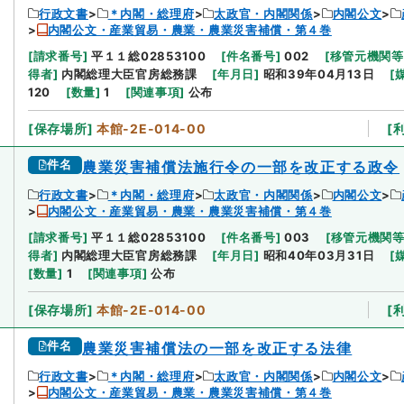
行政文書
＊内閣・総理府
太政官・内閣関係
内閣公文
内閣公文・産業貿易・農業・農業災害補償・第４巻
[
請求番号
]
平１１総02853100
[
件名番号
]
002
[
移管元機関等
得者
]
内閣総理大臣官房総務課
[
年月日
]
昭和39年04月13日
[
120
[
数量
]
1
[
関連事項
]
公布
[
保存場所
]
本館-2E-014-00
[
件名
農業災害補償法施行令の一部を改正する政令
行政文書
＊内閣・総理府
太政官・内閣関係
内閣公文
内閣公文・産業貿易・農業・農業災害補償・第４巻
[
請求番号
]
平１１総02853100
[
件名番号
]
003
[
移管元機関
得者
]
内閣総理大臣官房総務課
[
年月日
]
昭和40年03月31日
[
[
数量
]
1
[
関連事項
]
公布
[
保存場所
]
本館-2E-014-00
[
件名
農業災害補償法の一部を改正する法律
行政文書
＊内閣・総理府
太政官・内閣関係
内閣公文
内閣公文・産業貿易・農業・農業災害補償・第４巻