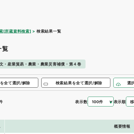
索[所蔵資料検索]
検索結果一覧
一覧
文・産業貿易・農業・農業災害補償・第４巻
を全て選択/解除
検索結果を全て選択/解除
選
表示数
表示順
件
.
概要情報