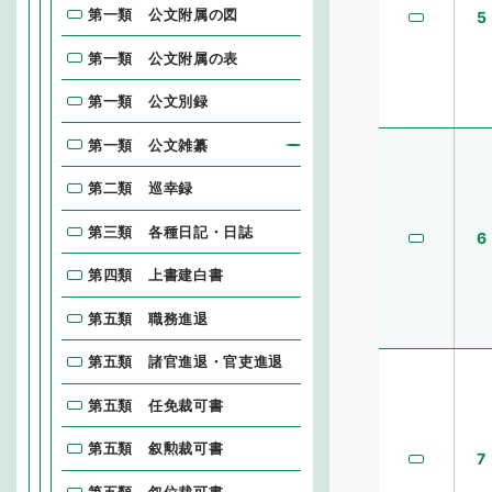
第一類 公文附属の図
5
第一類 公文附属の表
第一類 公文別録
第一類 公文雑纂
第二類 巡幸録
第三類 各種日記・日誌
6
第四類 上書建白書
第五類 職務進退
第五類 諸官進退・官吏進退
第五類 任免裁可書
第五類 叙勲裁可書
7
第五類 叙位裁可書