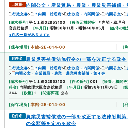
簿冊
内閣公文・産業貿易・農業・農業災害補償・
行政文書
＊内閣・総理府
太政官・内閣関係
内閣公文
[
請求番号
]
平１１総02853100
[
移管元機関等
]
＊内閣・総理府
官房総務課
[
年月日
]
昭和38年11月 - 昭和46年05月
[
媒体の種
<件名一覧があります>
[
保存場所
]
本館-2E-014-00
[
件名
農業災害補償法施行令の一部を改正する政令
行政文書
＊内閣・総理府
太政官・内閣関係
内閣公文
内閣公文・産業貿易・農業・農業災害補償・第４巻
[
請求番号
]
平１１総02853100
[
件名番号
]
001
[
移管元機関等
得者
]
内閣総理大臣官房総務課
[
年月日
]
昭和38年11月09日
[
364
[
数量
]
1
[
関連事項
]
公布
[
保存場所
]
本館-2E-014-00
[
件名
農業災害補償法の一部を改正する法律附則第
の金額等を定める政令