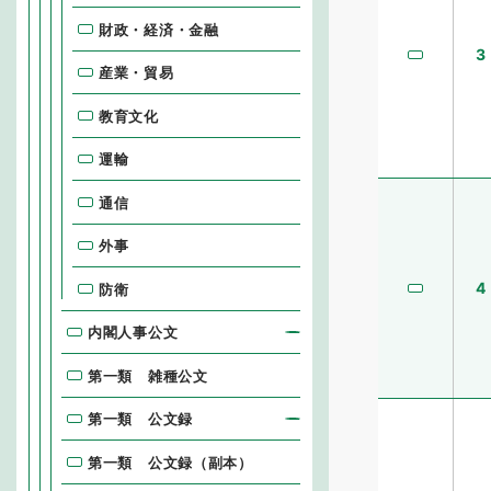
財政・経済・金融
3
産業・貿易
教育文化
運輸
通信
外事
4
防衛
内閣人事公文
第一類 雑種公文
第一類 公文録
第一類 公文録（副本）