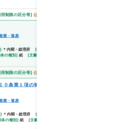
利用制限の区分等
]
公開
産業・貿易
]
＊内閣・総理府
[
移管等年度
]
平成 11
[
作成・取
閲覧
媒体の種別
]
紙
[
文書番号
]
農25
[
法令番号
]
政令183
利用制限の区分等
]
公開
１０条第１項の補助金に係る組合等及びそ
産業・貿易
閲覧
等
]
＊内閣・総理府
[
移管等年度
]
平成 11
[
作成・取
媒体の種別
]
紙
[
文書番号
]
農36
[
法令番号
]
政令