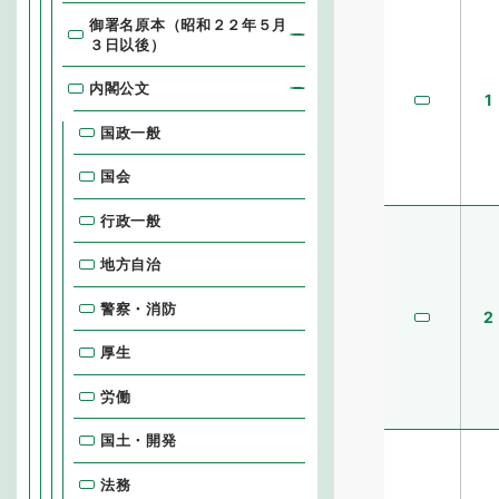
御署名原本（昭和２２年５月
３日以後）
内閣公文
1
国政一般
国会
行政一般
地方自治
警察・消防
2
厚生
労働
国土・開発
法務