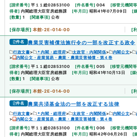
[
請求番号
]
平１１総02853100
[
件名番号
]
004
[
移管元機関
得者
]
内閣総理大臣官房総務課
[
年月日
]
昭和41年07月09日
[
[
数量
]
1
[
関連事項
]
公布
[
保存場所
]
本館-2E-014-00
[
件名
農業災害補償法施行令の一部を改正する政令
行政文書
＊内閣・総理府
太政官・内閣関係
内閣公文
内閣公文・産業貿易・農業・農業災害補償・第４巻
[
請求番号
]
平１１総02853100
[
件名番号
]
005
[
移管元機関等
得者
]
内閣総理大臣官房総務課
[
年月日
]
昭和41年10月13日
[
媒
[
数量
]
1
[
関連事項
]
公布
[
保存場所
]
本館-2E-014-00
[
件名
農業共済基金法の一部を改正する法律
行政文書
＊内閣・総理府
太政官・内閣関係
内閣公文
内閣公文・産業貿易・農業・農業災害補償・第４巻
[
請求番号
]
平１１総02853100
[
件名番号
]
006
[
移管元機関
得者
]
内閣総理大臣官房総務課
[
年月日
]
昭和42年06月26日
[