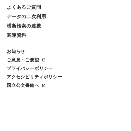
よくあるご質問
データの二次利用
23
1
~
23
件を表示
検索結果数
件
横断検索の連携
関連資料
利用請求CSV出力
No.
概要情報
画像等
1
お知らせ
簿冊
内閣公文・産業貿易・農業・農業災害対策・
ご意見・ご要望
第３巻
プライバシーポリシー
アクセシビリティポリシー
行政文書
＊内閣・総理府
太政官・内閣関係
内閣公文
産業・貿易
国立公文書館へ
[
請求番号
]
平１１総02844100
[
移管元機関等
]
＊内
閣・総理府
[
移管等年度
]
平成 11
[
作成・取得者
]
内
閣総理大臣官房総務課
[
年月日
]
昭和34年12月 - 昭和
36年11月
[
媒体の種別
]
紙
[
関連事項
]
<件名一覧があります>