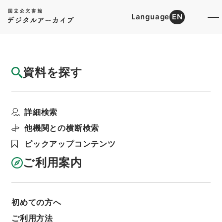
Language
EN
トップ
詳細検索[所蔵資料検索]
検索結果一覧
資料を探す
検索結果一覧
検索画面に戻る
詳細検索
資料群
:
内閣公文・産業貿易・農業・農業災害対策・
他機関との横断検索
第３巻
ピックアップコンテンツ
ご利用案内
当ページを全て選択/解除
検索結果を全て選択/解除
選択した資料をCSV出力
選択した資料を利用請求
初めての方へ
ご利用方法
表示数
表示順
表示スタイル