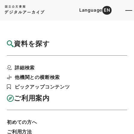
Language
EN
トップ
詳細検索[所蔵資料検索]
検索結果一覧
資料を探す
検索結果一覧
検索画面に戻る
詳細検索
資料群
:
内閣公文・産業貿易・農業・農業協同組合・
他機関との横断検索
第２巻
ピックアップコンテンツ
ご利用案内
当ページを全て選択/解除
検索結果を全て選択/解除
選択した資料をCSV出力
選択した資料を利用請求
初めての方へ
ご利用方法
表示数
表示順
表示スタイル