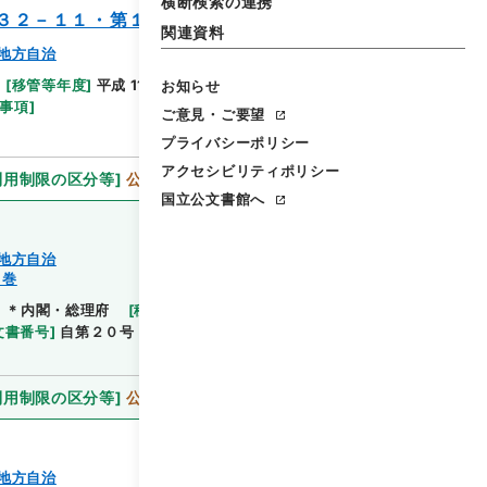
横断検索の連携
３２－１１・第１１巻
関連資料
地方自治
[
移管等年度
]
平成 11
[
作成・取得者
]
内閣官房
お知らせ
閲覧
事項
]
ご意見・ご要望
プライバシーポリシー
アクセシビリティポリシー
利用制限の区分等
]
公開
国立公文書館へ
地方自治
１巻
]
＊内閣・総理府
[
移管等年度
]
平成 11
[
作成・取得
閲覧
文書番号
]
自第２０号
[
法令番号
]
政令第８９号
[
数
利用制限の区分等
]
公開
地方自治