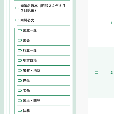
御署名原本（昭和２２年５月
３日以後）
内閣公文
1
国政一般
国会
行政一般
地方自治
警察・消防
2
厚生
労働
国土・開発
法務