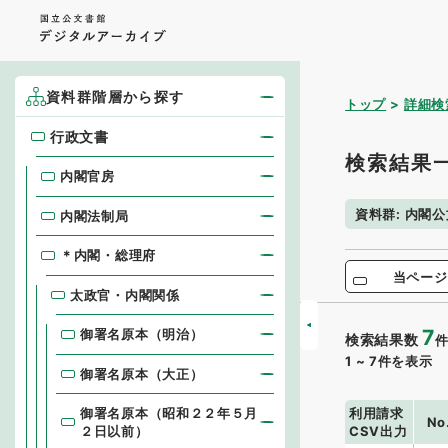
資料群階層から探す
トップ
詳細検
行政文書
行政文書
検索結果
内閣官房
資料群
:
内閣公
内閣法制局
＊内閣・総理府
当ページ
太政官・内閣関係
7
御署名原本（明治）
検索結果数
1
~
7
件を表示
御署名原本（大正）
利用請求
御署名原本（昭和２２年５月
No
CSV出力
２日以前）