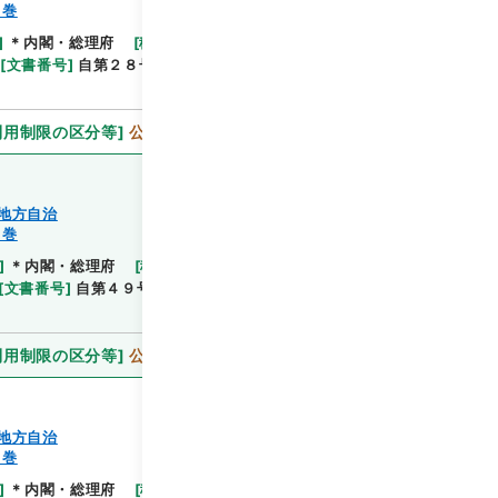
１巻
]
＊内閣・総理府
[
移管等年度
]
平成 11
[
作成・取
閲覧
[
文書番号
]
自第２８号
[
法令番号
]
政令第１５５号
利用制限の区分等
]
公開
地方自治
１巻
]
＊内閣・総理府
[
移管等年度
]
平成 11
[
作成・取
閲覧
[
文書番号
]
自第４９号
[
法令番号
]
政令第３５１号
利用制限の区分等
]
公開
地方自治
１巻
]
＊内閣・総理府
[
移管等年度
]
平成 11
[
作成・取
閲覧