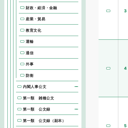
財政・経済・金融
3
産業・貿易
教育文化
運輸
通信
外事
4
防衛
内閣人事公文
第一類 雑種公文
第一類 公文録
第一類 公文録（副本）
5