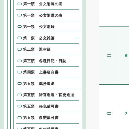
第一類 公文附属の図
第一類 公文附属の表
第一類 公文別録
第一類 公文雑纂
第二類 巡幸録
6
第三類 各種日記・日誌
第四類 上書建白書
第五類 職務進退
第五類 諸官進退・官吏進退
第五類 任免裁可書
7
第五類 叙勲裁可書
第五類 叙位裁可書