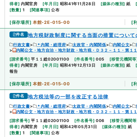
得者
]
内閣官房
[
年月日
]
昭和41年11月28日
[
媒体の種別
]
紙
[
数量
]
1
[
関連事項
]
公布
[
保存場所
]
本館-2E-015-00
[
件名
地方税財政制度に関する当面の措置について
行政文書
＊内閣・総理府
太政官・内閣関係
内閣公文
内閣公文・地方自治・地方財政・地方税・Ｄ３２－１１・第１
[
請求番号
]
平１１総02001100
[
件名番号
]
005
[
移管元機関等
得者
]
内閣官房
[
年月日
]
昭和41年12月13日
[
媒体の種別
]
紙
報告
[
保存場所
]
本館-2E-015-00
[
件名
地方税法等の一部を改正する法律
行政文書
＊内閣・総理府
太政官・内閣関係
内閣公文
内閣公文・地方自治・地方財政・地方税・Ｄ３２－１１・第１
[
請求番号
]
平１１総02001100
[
件名番号
]
006
[
移管元機関等
得者
]
内閣官房
[
年月日
]
昭和42年05月31日
[
媒体の種別
]
紙
[
数量
]
1
[
関連事項
]
公布