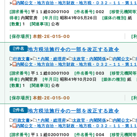
内閣公文・地方自治・地方財政・地方税・Ｄ３２－１１・第１
[
請求番号
]
平１１総02001100
[
件名番号
]
002
[
移管元機関等
得者
]
内閣官房
[
年月日
]
昭和41年05月26日
[
媒体の種別
]
紙
[
数量
]
1
[
関連事項
]
公布
[
保存場所
]
本館-2E-015-00
[
件名
地方税法施行令の一部を改正する政令
行政文書
＊内閣・総理府
太政官・内閣関係
内閣公文
内閣公文・地方自治・地方財政・地方税・Ｄ３２－１１・第１
[
請求番号
]
平１１総02001100
[
件名番号
]
003
[
移管元機関等
得者
]
内閣官房
[
年月日
]
昭和41年10月20日
[
媒体の種別
]
紙
[
数量
]
1
[
関連事項
]
公布
[
保存場所
]
本館-2E-015-00
[
件名
地方税法施行令の一部を改正する政令
行政文書
＊内閣・総理府
太政官・内閣関係
内閣公文
内閣公文・地方自治・地方財政・地方税・Ｄ３２－１１・第１
[
請求番号
]
平１１総02001100
[
件名番号
]
004
[
移管元機関等