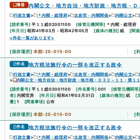
簿冊
内閣公文・地方自治・地方財政・地方税・Ｄ
行政文書
＊内閣・総理府
太政官・内閣関係
内閣公文
[
請求番号
]
平１１総02001100
[
移管元機関等
]
＊内閣・総理府
[
年月日
]
昭和41年03月 - 昭和42年05月
[
媒体の種別
]
紙
[
関連
<件名一覧があります>
[
保存場所
]
本館-2E-015-00
[
件名
地方税法施行令の一部を改正する政令
行政文書
＊内閣・総理府
太政官・内閣関係
内閣公文
内閣公文・地方自治・地方財政・地方税・Ｄ３２－１１・第１
[
請求番号
]
平１１総02001100
[
件名番号
]
001
[
移管元機関等
者
]
内閣官房
[
年月日
]
昭和41年03月31日
[
媒体の種別
]
紙
[
量
]
1
[
関連事項
]
公布
[
保存場所
]
本館-2E-015-00
[
件名
地方税法施行令の一部を改正する政令
行政文書
＊内閣・総理府
太政官・内閣関係
内閣公文