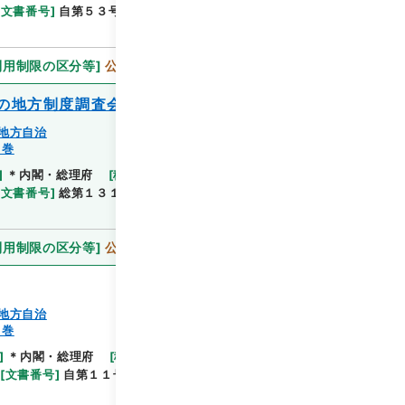
[
文書番号
]
自第５３号
[
法令番号
]
政令第３６８号
利用制限の区分等
]
公開
の地方制度調査会の答申について
地方自治
１巻
]
＊内閣・総理府
[
移管等年度
]
平成 11
[
作成・取
閲覧
[
文書番号
]
総第１３１号
[
数量
]
1
[
関連事項
]
閣議
利用制限の区分等
]
公開
地方自治
１巻
]
＊内閣・総理府
[
移管等年度
]
平成 11
[
作成・取
閲覧
[
文書番号
]
自第１１号
[
法令番号
]
法律第２５号