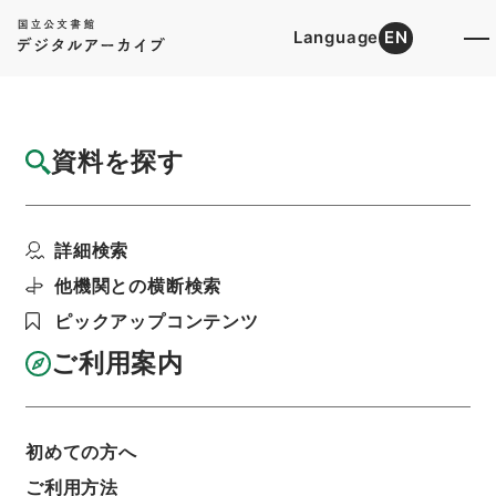
Language
EN
トップ
詳細検索[所蔵資料検索]
検索結果一覧
資料を探す
検索結果一覧
検索画面に戻る
詳細検索
資料群
:
内閣公文・地方自治・地方財政・地方財務・
他機関との横断検索
Ｄ３１－４・第４巻
ピックアップコンテンツ
ご利用案内
当ページを全て選択/解除
検索結果を全て選択/解除
選択した資料をCSV出力
選択した資料を利用請求
初めての方へ
ご利用方法
表示数
表示順
表示スタイル