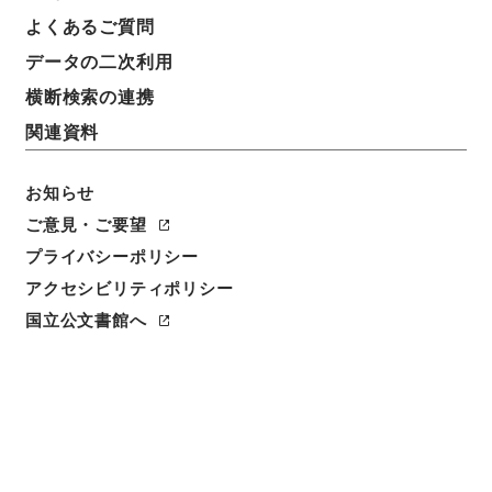
よくあるご質問
データの二次利用
8
1
~
8
件を表示
検索結果数
件
横断検索の連携
関連資料
利用請求CSV出力
No.
概要情報
画像等
1
お知らせ
簿冊
内閣公文・地方自治・地方財政・地方財務・
ご意見・ご要望
Ｄ３１－４・第４巻
プライバシーポリシー
アクセシビリティポリシー
行政文書
＊内閣・総理府
太政官・内閣関係
内閣公文
地方自治
国立公文書館へ
[
請求番号
]
平１１総01984100
[
移管元機関等
]
＊内
閣・総理府
[
移管等年度
]
平成 11
[
作成・取得者
]
内
閣官房
[
年月日
]
昭和36年09月 - 昭和38年03月
[
媒
体の種別
]
紙
[
関連事項
]
<件名一覧があります>