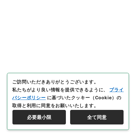
[
請求番号
]
平１１総02051100
[
件名番号
]
007
[
移
管元機関等
]
＊内閣・総理府
[
移管等年度
]
平成 11
[
作成・取得者
]
内閣官房
[
年月日
]
昭和46年04月05
日
[
媒体の種別
]
紙
[
文書番号
]
厚第１９号
[
法令番
号
]
政令第１１８号
[
数量
]
1
[
関連事項
]
公布
[
保存場所
]
本館-2E-015-00
[
利用制限の区分等
]
公開
閲覧
ご訪問いただきありがとうございます。
私たちがより良い情報を提供できるように、
プライ
バシーポリシー
に基づいたクッキー（Cookie）の
取得と利用に同意をお願いいたします。
必要最小限
全て同意
Copyright © NATIONAL ARCHIVES OF JAPAN. All Rights Reserved.