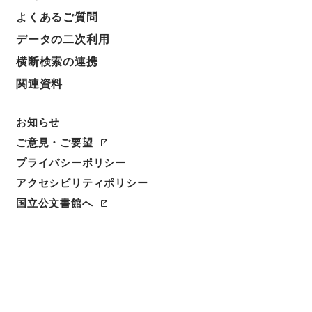
よくあるご質問
データの二次利用
8
1
~
8
件を表示
検索結果数
件
横断検索の連携
関連資料
利用請求CSV出力
No.
概要情報
画像等
1
お知らせ
簿冊
内閣公文・厚生・一般・社会保障・Ｆ０１－
ご意見・ご要望
７・第７巻
プライバシーポリシー
アクセシビリティポリシー
行政文書
＊内閣・総理府
太政官・内閣関係
内閣公文
厚生
国立公文書館へ
[
請求番号
]
平１１総02051100
[
移管元機関等
]
＊内
閣・総理府
[
移管等年度
]
平成 11
[
作成・取得者
]
内
閣官房
[
年月日
]
昭和44年12月 - 昭和46年04月
[
媒
体の種別
]
紙
[
関連事項
]
<件名一覧があります>