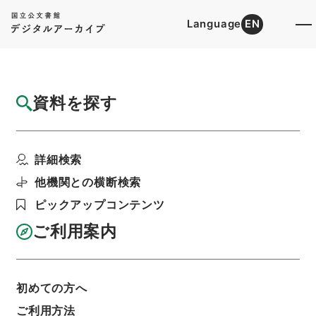
Language
EN
トップ
詳細検索[所蔵資料検索]
検索結果一覧
資料を探す
検索結果一覧
検索画面に戻る
詳細検索
資料群
:
内閣公文・厚生・一般・社会保障・Ｆ０１－
他機関との横断検索
７・第７巻
ピックアップコンテンツ
ご利用案内
当ページを全て選択/解除
検索結果を全て選択/解除
選択した資料をCSV出力
選択した資料を利用請求
初めての方へ
ご利用方法
表示数
表示順
表示スタイル