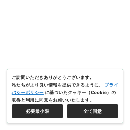
取得者
]
内閣
[
年月日
]
明治41年03月17日
[
媒体の種
別
]
紙
[
法令番号
]
法律22
[
数量
]
1
[
関連事項
]
法律
二十二
[
保存場所
]
本館-2A-011-00
[
利用制限の区分等
]
公開
閲覧
28
件名
ご訪問いただきありがとうございます。
露国聖彼得堡ニ於テ開設ノ万国装飾用美術品
私たちがより良い情報を提供できるように、
プライ
及家具博覧会ヘ参同ス
バシーポリシー
に基づいたクッキー（Cookie）の
取得と利用に同意をお願いいたします。
行政文書
＊内閣・総理府
太政官・内閣関係
第六類 公文類聚
必要最小限
全て同意
公文類聚・第３２編・明治４１年
検索を絞り込む
公文類聚・第三十二編・明治四十一年・第十三巻・学
事・学制、産業・農事・商事・漁業・博覧会共進会