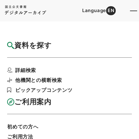
Language
EN
トップ
詳細検索[所蔵資料検索]
検索結果一覧
資料を探す
検索結果一覧
検索画面に戻る
詳細検索
資料群
:
公文類聚・第三十二編・明治四十一年・第十
他機関との横断検索
三巻・学事・学制、産業・農事・商事・漁業・博覧
会共進会
ピックアップコンテンツ
ご利用案内
当ページを全て選択/解除
検索結果を全て選択/解除
選択した資料をCSV出力
選択した資料を利用請求
初めての方へ
ご利用方法