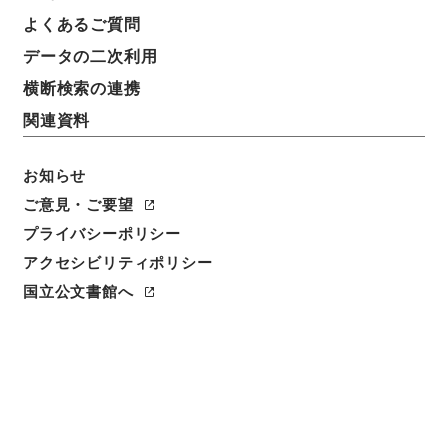
表示数
表示順
表示スタイル
よくあるご質問
データの二次利用
横断検索の連携
32
1
~
32
件を表示
検索結果数
件
関連資料
利用請求CSV出力
No.
概要情報
画像等
お知らせ
1
簿冊
ご意見・ご要望
公文類聚・第三十二編・明治四十一年・第十
プライバシーポリシー
三巻・学事・学制、産業・農事・商事・漁
アクセシビリティポリシー
業・博覧会共進会
国立公文書館へ
行政文書
＊内閣・総理府
太政官・内閣関係
第六類 公文類聚
公文類聚・第３２編・明治４１年
[
請求番号
]
類01063100
[
移管元機関等
]
＊内閣・総
理府
[
移管等年度
]
昭和 46
[
作成・取得者
]
内閣
[
年月日
]
明治41年 - 明治41年
[
媒体の種別
]
紙