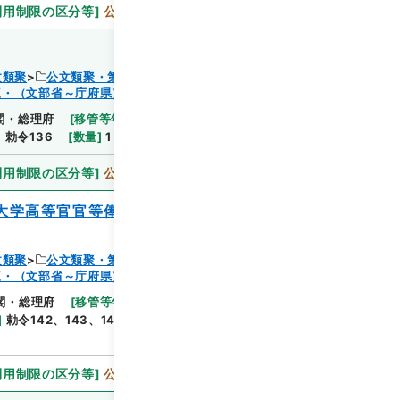
利用制限の区分等
]
公開
文類聚
公文類聚・第３２編・明治４１年
三・（文部省～庁府県）
閲覧
閣・総理府
[
移管等年度
]
昭和 46
[
作成・取得者
]
]
勅令136
[
数量
]
1
[
関連事項
]
勅令百三十六
利用制限の区分等
]
公開
大学高等官官等俸給令○文武判任官等級表
文類聚
公文類聚・第３２編・明治４１年
三・（文部省～庁府県）
閲覧
閣・総理府
[
移管等年度
]
昭和 46
[
作成・取得者
]
]
勅令142、143、144、145
[
数量
]
1
[
関連事項
]
利用制限の区分等
]
公開