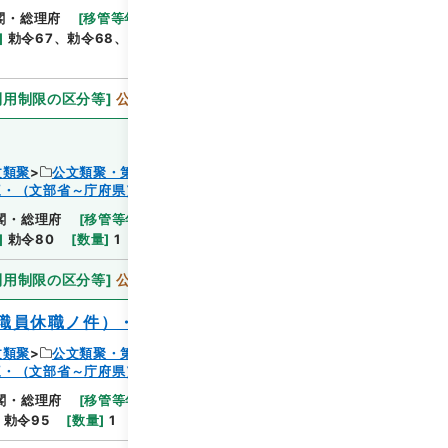
閣・総理府
[
移管等年度
]
昭和 46
[
作成・取得者
]
閲覧
]
勅令67、勅令68、勅令69
[
数量
]
1
[
関連事項
]
利用制限の区分等
]
公開
文類聚
公文類聚・第３２編・明治４１年
三・（文部省～庁府県）
閲覧
閣・総理府
[
移管等年度
]
昭和 46
[
作成・取得者
]
]
勅令80
[
数量
]
1
[
関連事項
]
勅令八十
利用制限の区分等
]
公開
職員休職ノ件）・中ヲ改正ス
文類聚
公文類聚・第３２編・明治４１年
三・（文部省～庁府県）
閲覧
閣・総理府
[
移管等年度
]
昭和 46
[
作成・取得者
]
]
勅令95
[
数量
]
1
[
関連事項
]
勅令九十五