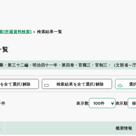
索[所蔵資料検索]
検索結果一覧
一覧
聚・第三十二編・明治四十一年・第四巻・官職三・官制三・（文部省～
を全て選択/解除
検索結果を全て選択/解除
選
5
表示数
表示順
件
.
概要情報