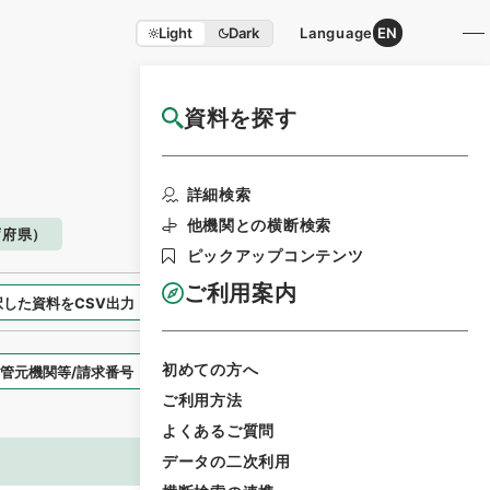
Light
Dark
Language
EN
資料を探す
国立公文書館HP利用案内
検索画面に戻る
詳細検索
他機関との横断検索
庁府県）
ピックアップコンテンツ
ご利用案内
択した資料をCSV出力
選択した資料を利用請求
初めての方へ
表示スタイル
ご利用方法
よくあるご質問
データの二次利用
画像等