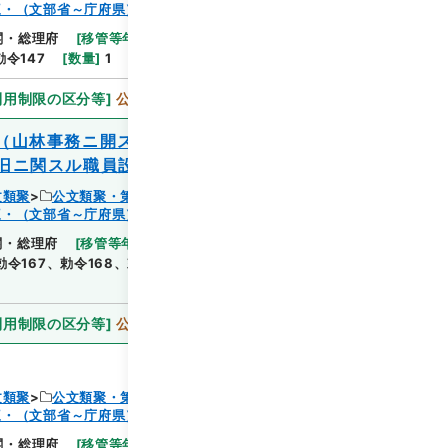
三・（文部省～庁府県）
閲覧
閣・総理府
[
移管等年度
]
昭和 46
[
作成・取得者
]
内
勅令147
[
数量
]
1
[
関連事項
]
勅令百四十七
利用制限の区分等
]
公開
（山林事務ニ開スル臨時職員ノ件）・○明
旧ニ関スル職員設置ノ件）・中ヲ改正ス
文類聚
公文類聚・第３２編・明治４１年
三・（文部省～庁府県）
閲覧
閣・総理府
[
移管等年度
]
昭和 46
[
作成・取得者
]
内
勅令167、勅令168、勅令169
[
数量
]
1
[
関連事項
]
利用制限の区分等
]
公開
文類聚
公文類聚・第３２編・明治４１年
三・（文部省～庁府県）
閣・総理府
[
移管等年度
]
昭和 46
[
作成・取得者
]
内
閲覧