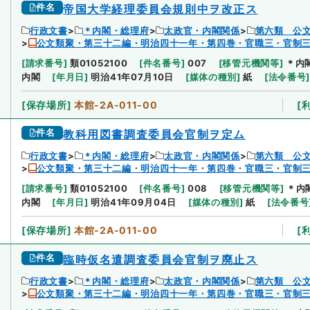
件名
帝国大学経理委員会規則中ヲ改正ス
行政文書
＊内閣・総理府
太政官・内閣関係
第六類 公
公文類聚・第三十二編・明治四十一年・第四巻・官職三・官制
[
請求番号
]
類01052100
[
件名番号
]
007
[
移管元機関等
]
＊内
内閣
[
年月日
]
明治41年07月10日
[
媒体の種別
]
紙
[
法令番号
[
保存場所
]
本館-2A-011-00
[
件名
教科用図書調査委員会官制ヲ定ム
行政文書
＊内閣・総理府
太政官・内閣関係
第六類 公
公文類聚・第三十二編・明治四十一年・第四巻・官職三・官制
[
請求番号
]
類01052100
[
件名番号
]
008
[
移管元機関等
]
＊内
内閣
[
年月日
]
明治41年09月04日
[
媒体の種別
]
紙
[
法令番号
[
保存場所
]
本館-2A-011-00
[
件名
臨時仮名遣調査委員会官制ヲ廃止ス
行政文書
＊内閣・総理府
太政官・内閣関係
第六類 公
公文類聚・第三十二編・明治四十一年・第四巻・官職三・官制