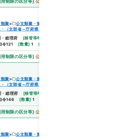
利用制限の区分等
]
公開
文類聚
公文類聚・第３２編・明治４１年
三・（文部省～庁府県）
閲覧
閣・総理府
[
移管等年度
]
昭和 46
[
作成・取得者
]
内
勅令121
[
数量
]
1
[
関連事項
]
勅令百二十一
利用制限の区分等
]
公開
文類聚
公文類聚・第３２編・明治４１年
三・（文部省～庁府県）
閲覧
閣・総理府
[
移管等年度
]
昭和 46
[
作成・取得者
]
内
勅令146
[
数量
]
1
[
関連事項
]
勅令百四十六
利用制限の区分等
]
公開
文類聚
公文類聚・第３２編・明治４１年