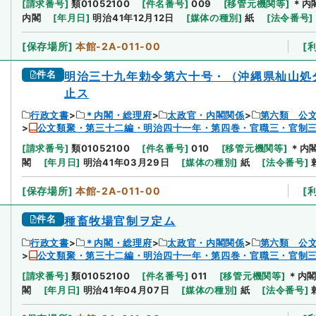
[
請求番号
]
類01052100
[
件名番号
]
009
[
移管元機関等
]
＊内
内閣
[
年月日
]
明治41年12月12日
[
媒体の種別
]
紙
[
法令番号
]
[
保存場所
]
本館-2A-011-00
[
件名
明治三十九年勅令第六十号・（沖縄県杣山処
止ス
行政文書
＊内閣・総理府
太政官・内閣関係
第六類 公
公文類聚・第三十二編・明治四十一年・第四巻・官職三・官制
[
請求番号
]
類01052100
[
件名番号
]
010
[
移管元機関等
]
＊内
閣
[
年月日
]
明治41年03月29日
[
媒体の種別
]
紙
[
法令番号
]
[
保存場所
]
本館-2A-011-00
[
件名
種畜牧場官制ヲ定ム
行政文書
＊内閣・総理府
太政官・内閣関係
第六類 公
公文類聚・第三十二編・明治四十一年・第四巻・官職三・官制
[
請求番号
]
類01052100
[
件名番号
]
011
[
移管元機関等
]
＊内
閣
[
年月日
]
明治41年04月07日
[
媒体の種別
]
紙
[
法令番号
]