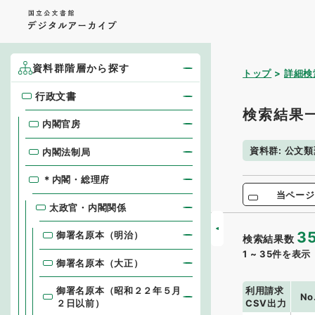
資料群階層から探す
トップ
詳細検
行政文書
行政文書
検索結果
内閣官房
資料群
:
公文類
内閣法制局
＊内閣・総理府
当ページ
太政官・内閣関係
3
御署名原本（明治）
検索結果数
1
~
35
件を表示
御署名原本（大正）
利用請求
御署名原本（昭和２２年５月
No
CSV出力
２日以前）