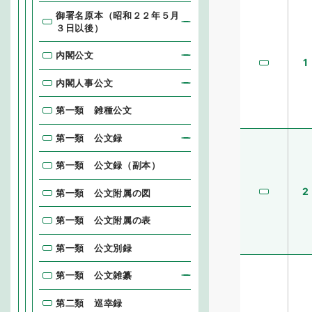
御署名原本（昭和２２年５月
３日以後）
内閣公文
1
内閣人事公文
第一類 雑種公文
第一類 公文録
第一類 公文録（副本）
2
第一類 公文附属の図
第一類 公文附属の表
第一類 公文別録
第一類 公文雑纂
第二類 巡幸録