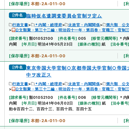
[
保存場所
]
本館-2A-011-00
[
件名
臨時仮名遣調査委員会官制ヲ定ム
行政文書
＊内閣・総理府
太政官・内閣関係
第六類 公
公文類聚・第三十二編・明治四十一年・第四巻・官職三・官制
[
請求番号
]
類01052100
[
件名番号
]
005
[
移管元機関等
]
＊内
内閣
[
年月日
]
明治41年05月23日
[
媒体の種別
]
紙
[
法令番号
[
保存場所
]
本館-2A-011-00
[
件名
東京帝国大学官制○京都帝国大学官制○帝国
中ヲ改正ス
行政文書
＊内閣・総理府
太政官・内閣関係
第六類 公
公文類聚・第三十二編・明治四十一年・第四巻・官職三・官制
[
請求番号
]
類01052100
[
件名番号
]
006
[
移管元機関等
]
＊内
内閣
[
年月日
]
明治41年06月02日
[
媒体の種別
]
紙
[
法令番号
勅令百四十二、百四十三、百四十四、百四十五
[
保存場所
]
本館-2A-011-00
[