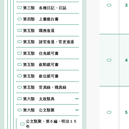
3
第三類 各種日記・日誌
第四類 上書建白書
第五類 職務進退
第五類 諸官進退・官吏進退
第五類 任免裁可書
4
第五類 叙勲裁可書
第五類 叙位裁可書
第五類 官員録・職員録
第六類 太政類典
第六類 公文類聚
5
公文類聚・第６編・明治１５
年