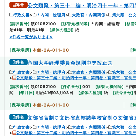
簿冊
公文類聚・第三十二編・明治四十一年・第四
行政文書
＊内閣・総理府
太政官・内閣関係
第六類 公
[
請求番号
]
類01052100
[
移管元機関等
]
＊内閣・総理府
[
移管
治41年 - 明治41年
[
媒体の種別
]
紙
<件名一覧があります>
[
保存場所
]
本館-2A-011-00
[
件名
帝国大学経理委員会規則中ヲ改正ス
行政文書
＊内閣・総理府
太政官・内閣関係
第六類 公
公文類聚・第三十二編・明治四十一年・第四巻・官職三・官制
[
請求番号
]
類01052100
[
件名番号
]
001
[
移管元機関等
]
＊内
閣
[
年月日
]
明治41年03月03日
[
媒体の種別
]
紙
[
法令番号
]
[
保存場所
]
本館-2A-011-00
[
件名
文部省官制○文部省直轄諸学校官制○文部省
行政文書
＊内閣・総理府
太政官・内閣関係
第六類 公
公文類聚・第三十二編・明治四十一年・第四巻・官職三・官制