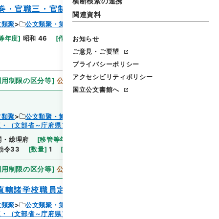
横断検索の連携
巻・官職三・官制三・（文部省～庁府県）
関連資料
文類聚
公文類聚・第３２編・明治４１年
等年度
]
昭和 46
[
作成・取得者
]
内閣
[
年月日
]
明
お知らせ
閲覧
ご意見・ご要望
プライバシーポリシー
アクセシビリティポリシー
利用制限の区分等
]
公開
国立公文書館へ
文類聚
公文類聚・第３２編・明治４１年
三・（文部省～庁府県）
閲覧
閣・総理府
[
移管等年度
]
昭和 46
[
作成・取得者
]
内
勅令33
[
数量
]
1
[
関連事項
]
勅令三十三
利用制限の区分等
]
公開
直轄諸学校職員定員令中ヲ改正ス
文類聚
公文類聚・第３２編・明治４１年
三・（文部省～庁府県）