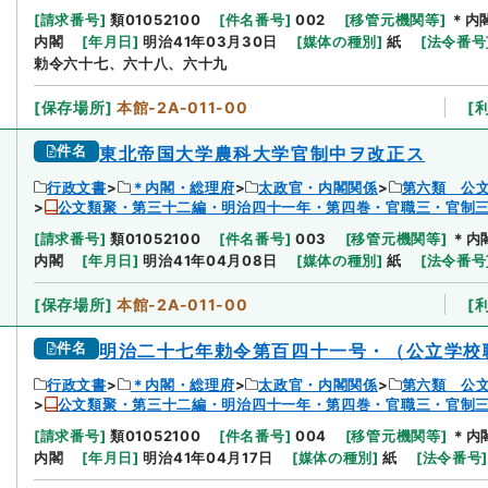
[
請求番号
]
類01052100
[
件名番号
]
002
[
移管元機関等
]
＊内
内閣
[
年月日
]
明治41年03月30日
[
媒体の種別
]
紙
[
法令番号
勅令六十七、六十八、六十九
[
保存場所
]
本館-2A-011-00
[
件名
東北帝国大学農科大学官制中ヲ改正ス
行政文書
＊内閣・総理府
太政官・内閣関係
第六類 公
公文類聚・第三十二編・明治四十一年・第四巻・官職三・官制
[
請求番号
]
類01052100
[
件名番号
]
003
[
移管元機関等
]
＊内
内閣
[
年月日
]
明治41年04月08日
[
媒体の種別
]
紙
[
法令番号
[
保存場所
]
本館-2A-011-00
[
件名
明治二十七年勅令第百四十一号・（公立学校
行政文書
＊内閣・総理府
太政官・内閣関係
第六類 公
公文類聚・第三十二編・明治四十一年・第四巻・官職三・官制
[
請求番号
]
類01052100
[
件名番号
]
004
[
移管元機関等
]
＊内
内閣
[
年月日
]
明治41年04月17日
[
媒体の種別
]
紙
[
法令番号