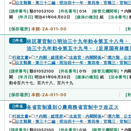
公文類聚・第三十二編・明治四十一年・第四巻・官職三・官制
[
請求番号
]
類01052100
[
件名番号
]
014
[
移管元機関等
]
＊内
閣
[
年月日
]
明治41年06月02日
[
媒体の種別
]
紙
[
法令番号
]
[
保存場所
]
本館-2A-011-00
[
件名
林区署官制○明治三十九年勅令第五十八号・
治三十九年勅令第五十九号・（足尾国有林復
行政文書
＊内閣・総理府
太政官・内閣関係
第六類 公
公文類聚・第三十二編・明治四十一年・第四巻・官職三・官制
[
請求番号
]
類01052100
[
件名番号
]
015
[
移管元機関等
]
＊内
閣
[
年月日
]
明治41年06月30日
[
媒体の種別
]
紙
[
法令番号
]
勅令百六十七、百六十八、百六十九
[
保存場所
]
本館-2A-011-00
[
件名
各省官制通則○農商務省官制中ヲ改正ス
行政文書
＊内閣・総理府
太政官・内閣関係
第六類 公
公文類聚・第三十二編・明治四十一年・第四巻・官職三・官制
[
請求番号
]
類01052100
[
件名番号
]
016
[
移管元機関等
]
＊内