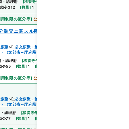
閣・総理府
[
移管等年度
]
昭和 46
[
作成・取得者
]
勅令312
[
数量
]
1
[
関連事項
]
勅令三百十二
利用制限の区分等
]
公開
分調査ニ関スル臨時職員設置ノ件）・ヲ廃
文類聚
公文類聚・第３２編・明治４１年
三・（文部省～庁府県）
閲覧
閣・総理府
[
移管等年度
]
昭和 46
[
作成・取得者
]
内
勅令55
[
数量
]
1
[
関連事項
]
勅令五十五
利用制限の区分等
]
公開
文類聚
公文類聚・第３２編・明治４１年
三・（文部省～庁府県）
閲覧
閣・総理府
[
移管等年度
]
昭和 46
[
作成・取得者
]
内
勅令77
[
数量
]
1
[
関連事項
]
勅令七十七