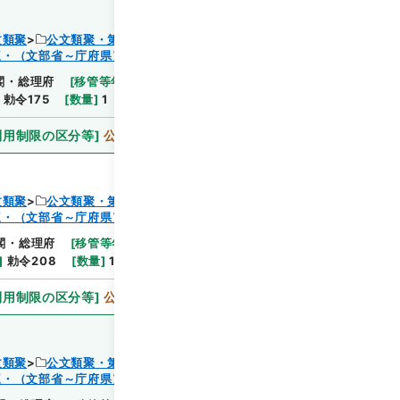
文類聚
公文類聚・第３２編・明治４１年
三・（文部省～庁府県）
閲覧
閣・総理府
[
移管等年度
]
昭和 46
[
作成・取得者
]
]
勅令175
[
数量
]
1
[
関連事項
]
勅令百七十五
利用制限の区分等
]
公開
文類聚
公文類聚・第３２編・明治４１年
三・（文部省～庁府県）
閲覧
閣・総理府
[
移管等年度
]
昭和 46
[
作成・取得者
]
]
勅令208
[
数量
]
1
[
関連事項
]
勅令二百八
利用制限の区分等
]
公開
文類聚
公文類聚・第３２編・明治４１年
三・（文部省～庁府県）
閲覧