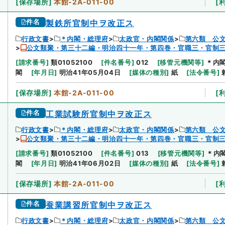
[
保存場所
]
本館-2A-011-00
[
件名
製鉄所官制中ヲ改正ス
行政文書
＊内閣・総理府
太政官・内閣関係
第六類 公
公文類聚・第三十二編・明治四十一年・第四巻・官職三・官制
[
請求番号
]
類01052100
[
件名番号
]
012
[
移管元機関等
]
＊内
閣
[
年月日
]
明治41年05月04日
[
媒体の種別
]
紙
[
法令番号
]
[
保存場所
]
本館-2A-011-00
[
件名
工業試験所官制中ヲ改正ス
行政文書
＊内閣・総理府
太政官・内閣関係
第六類 公
公文類聚・第三十二編・明治四十一年・第四巻・官職三・官制
[
請求番号
]
類01052100
[
件名番号
]
013
[
移管元機関等
]
＊内
閣
[
年月日
]
明治41年06月02日
[
媒体の種別
]
紙
[
法令番号
]
[
保存場所
]
本館-2A-011-00
[
件名
蚕業講習所官制中ヲ改正ス
行政文書
＊内閣・総理府
太政官・内閣関係
第六類 公