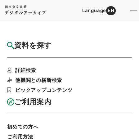
Language
EN
トップ
詳細検索[所蔵資料検索]
検索結果一覧
資料を探す
検索結果一覧
検索画面に戻る
詳細検索
資料群
:
公文類聚・第二十六編・明治三十五年・第十
他機関との横断検索
巻丁・財政二丁・会計二丁（決算二）
ピックアップコンテンツ
ご利用案内
当ページを全て選択/解除
検索結果を全て選択/解除
選択した資料をCSV出力
選択した資料を利用請求
初めての方へ
ご利用方法
表示数
表示順
表示スタイル