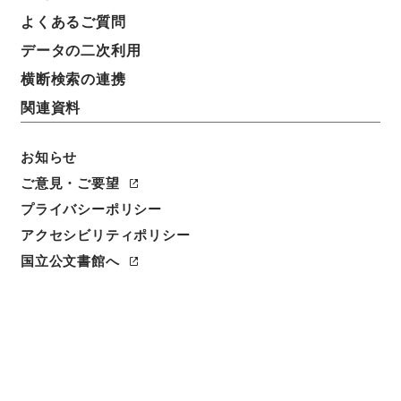
よくあるご質問
データの二次利用
2
1
~
2
件を表示
検索結果数
件
横断検索の連携
関連資料
利用請求CSV出力
No.
概要情報
画像等
1
お知らせ
簿冊
公文類聚・第二十六編・明治三十五年・第十
ご意見・ご要望
巻丁・財政二丁・会計二丁（決算二）
プライバシーポリシー
アクセシビリティポリシー
行政文書
＊内閣・総理府
太政官・内閣関係
第六類 公文類聚
国立公文書館へ
公文類聚・第２６編・明治３５年
[
請求番号
]
類00937100
[
移管元機関等
]
＊内閣・総
理府
[
移管等年度
]
昭和 46
[
作成・取得者
]
内閣
[
年月日
]
明治35年 - 明治35年
[
媒体の種別
]
紙
<件名一覧があります>