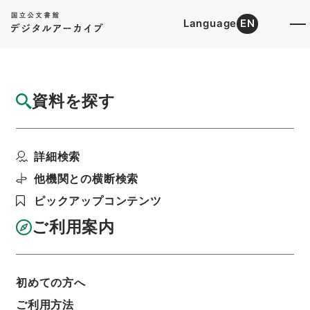
Language
EN
トップ
詳細検索[所蔵資料検索]
検索結果一覧
資料を探す
検索結果一覧
検索画面に戻る
詳細検索
資料群
:
公文類聚・第二十六編・明治三十五年・第十
他機関との横断検索
四巻・軍事・陸軍・海軍、学事・学制（実業学校・
大学）・雑載
ピックアップコンテンツ
ご利用案内
当ページを全て選択/解除
検索結果を全て選択/解除
選択した資料をCSV出力
選択した資料を利用請求
初めての方へ
ご利用方法