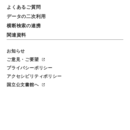
表示数
表示順
表示スタイル
よくあるご質問
データの二次利用
横断検索の連携
20
1
~
20
件を表示
検索結果数
件
関連資料
利用請求CSV出力
No.
概要情報
画像等
お知らせ
1
簿冊
ご意見・ご要望
公文類聚・第二十六編・明治三十五年・第十
プライバシーポリシー
四巻・軍事・陸軍・海軍、学事・学制（実業
アクセシビリティポリシー
学校・大学）・雑載
国立公文書館へ
行政文書
＊内閣・総理府
太政官・内閣関係
第六類 公文類聚
公文類聚・第２６編・明治３５年
[
請求番号
]
類00941100
[
移管元機関等
]
＊内閣・総
理府
[
移管等年度
]
昭和 46
[
作成・取得者
]
内閣
[
年月日
]
明治35年 - 明治35年
[
媒体の種別
]
紙