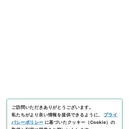
行政文書
＊内閣・総理府
太政官・内閣関係
第六類 公文類聚
公文類聚・第２６編・明治３５年
公文類聚・第二十六編・明治三十五年・第十七巻・地
理・土地・森林、警察・行政警察、社寺・神社、賞恤
一
[
請求番号
]
類00944100
[
件名番号
]
013
[
移管元機
関等
]
＊内閣・総理府
[
移管等年度
]
昭和 46
[
作成・
取得者
]
内閣
[
年月日
]
明治35年09月30日
[
媒体の
種別
]
紙
[
数量
]
1
[
関連事項
]
請議
[
保存場所
]
本館-2A-011-00
[
利用制限の区分等
]
公開
閲覧
ご訪問いただきありがとうございます。
私たちがより良い情報を提供できるように、
プライ
バシーポリシー
に基づいたクッキー（Cookie）の