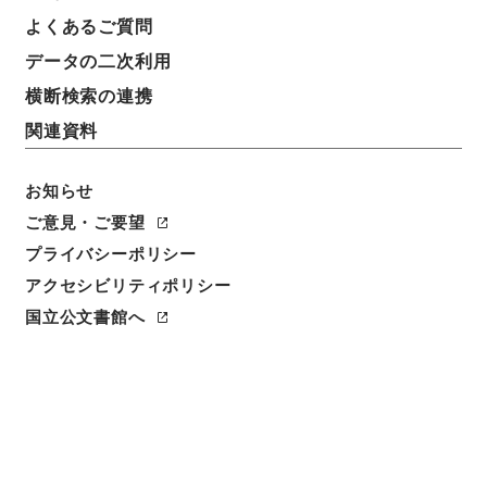
表示数
表示順
表示スタイル
よくあるご質問
データの二次利用
横断検索の連携
14
1
~
14
件を表示
検索結果数
件
関連資料
利用請求CSV出力
No.
概要情報
画像等
お知らせ
1
簿冊
ご意見・ご要望
公文類聚・第二十六編・明治三十五年・第十
プライバシーポリシー
七巻・地理・土地・森林、警察・行政警察、
アクセシビリティポリシー
社寺・神社、賞恤一
国立公文書館へ
行政文書
＊内閣・総理府
太政官・内閣関係
第六類 公文類聚
公文類聚・第２６編・明治３５年
[
請求番号
]
類00944100
[
移管元機関等
]
＊内閣・総
理府
[
移管等年度
]
昭和 46
[
作成・取得者
]
内閣
[
年月日
]
明治35年 - 明治35年
[
媒体の種別
]
紙