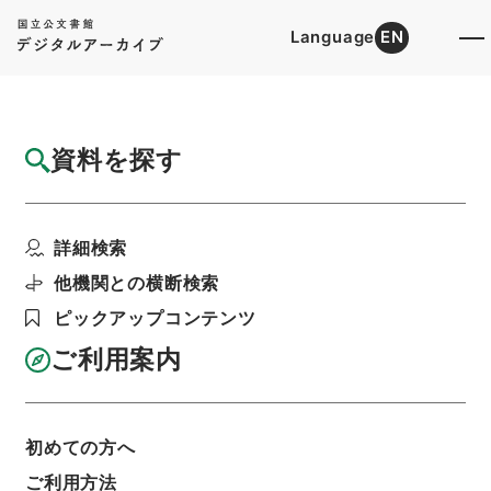
Language
EN
トップ
詳細検索[所蔵資料検索]
検索結果一覧
資料を探す
検索結果一覧
検索画面に戻る
詳細検索
資料群
:
公文類聚・第二十六編・明治三十五年・第十
他機関との横断検索
七巻・地理・土地・森林、警察・行政警察、社寺・
神社、賞恤一
ピックアップコンテンツ
ご利用案内
当ページを全て選択/解除
検索結果を全て選択/解除
選択した資料をCSV出力
選択した資料を利用請求
初めての方へ
ご利用方法