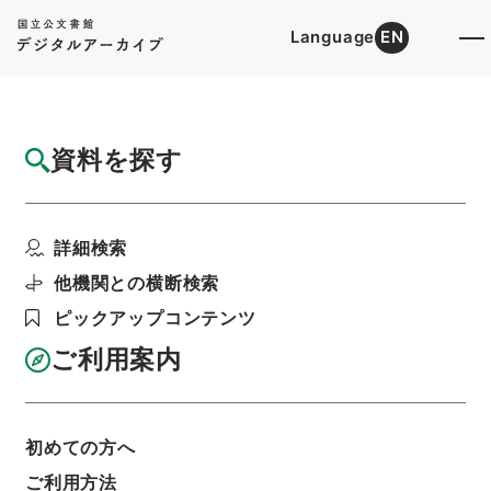
Language
EN
トップ
詳細検索[所蔵資料検索]
検索結果一覧
資料を探す
検索結果一覧
検索画面に戻る
詳細検索
資料群
:
公文類聚・第三十八編・大正三年・第十七
他機関との横断検索
巻・交通・通信（郵便電信）・運輸・河川港湾・船
車・雑載
ピックアップコンテンツ
ご利用案内
当ページを全て選択/解除
検索結果を全て選択/解除
選択した資料をCSV出力
選択した資料を利用請求
初めての方へ
ご利用方法