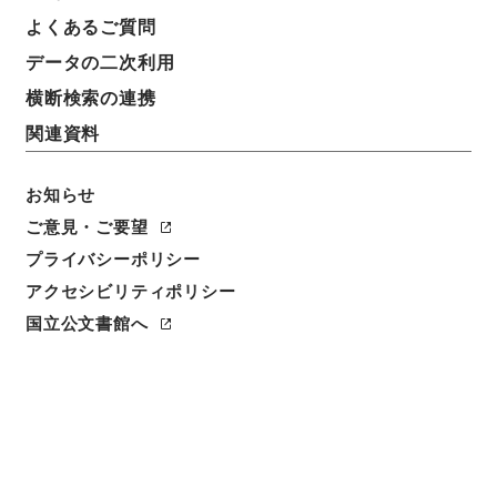
表示数
表示順
表示スタイル
よくあるご質問
データの二次利用
横断検索の連携
19
1
~
19
件を表示
検索結果数
件
関連資料
利用請求CSV出力
No.
概要情報
画像等
お知らせ
1
簿冊
ご意見・ご要望
公文類聚・第三十八編・大正三年・第十七
プライバシーポリシー
巻・交通・通信（郵便電信）・運輸・河川港
アクセシビリティポリシー
湾・船車・雑載
国立公文書館へ
行政文書
＊内閣・総理府
太政官・内閣関係
第六類 公文類聚
公文類聚・第３８編・大正３年
[
請求番号
]
類01192100
[
移管元機関等
]
＊内閣・総理
府
[
移管等年度
]
昭和 46
[
作成・取得者
]
内閣
[
年
月日
]
大正03年 - 大正03年
[
媒体の種別
]
紙
<件名一覧があります>