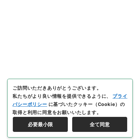
公文類聚・第三十八編・大正三年・第十巻・財政二・
会計二（予算二）
[
請求番号
]
類01185100
[
件名番号
]
010
[
移管元機
関等
]
＊内閣・総理府
[
移管等年度
]
昭和 46
[
作成・
取得者
]
内閣
[
年月日
]
大正03年12月28日
[
媒体の種
別
]
紙
[
数量
]
1
[
関連事項
]
予算
[
保存場所
]
本館-2A-011-00
[
利用制限の区分等
]
公開
閲覧
ご訪問いただきありがとうございます。
私たちがより良い情報を提供できるように、
プライ
バシーポリシー
に基づいたクッキー（Cookie）の
取得と利用に同意をお願いいたします。
必要最小限
全て同意
Copyright © NATIONAL ARCHIVES OF JAPAN. All Rights Reserved.