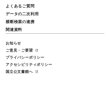
よくあるご質問
データの二次利用
11
1
~
11
件を表示
検索結果数
件
横断検索の連携
関連資料
利用請求CSV出力
No.
概要情報
画像等
1
お知らせ
簿冊
公文類聚・第三十八編・大正三年・第十巻・
ご意見・ご要望
財政二・会計二（予算二）
プライバシーポリシー
アクセシビリティポリシー
行政文書
＊内閣・総理府
太政官・内閣関係
第六類 公文類聚
公文類聚・第３８編・大正３年
国立公文書館へ
[
請求番号
]
類01185100
[
移管元機関等
]
＊内閣・総理
府
[
移管等年度
]
昭和 46
[
作成・取得者
]
内閣
[
年
月日
]
大正03年 - 大正03年
[
媒体の種別
]
紙
<件名一覧があります>
[
保存場所
]
本館-2A-011-00