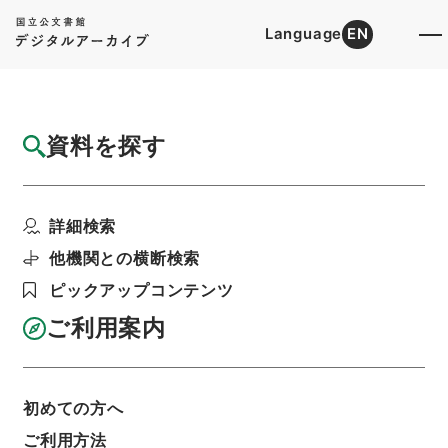
Language
EN
トップ
詳細検索[所蔵資料検索]
検索結果一覧
資料を探す
検索結果一覧
検索画面に戻る
詳細検索
資料群
:
公文類聚・第三十八編・大正三年・第十巻・
他機関との横断検索
財政二・会計二（予算二）
ピックアップコンテンツ
ご利用案内
当ページを全て選択/解除
検索結果を全て選択/解除
選択した資料をCSV出力
選択した資料を利用請求
初めての方へ
ご利用方法
表示数
表示順
表示スタイル