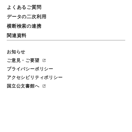
よくあるご質問
データの二次利用
24
1
~
24
件を表示
検索結果数
件
横断検索の連携
関連資料
利用請求CSV出力
No.
概要情報
画像等
1
お知らせ
簿冊
公文類聚・第十八編・明治二十七年・第十
ご意見・ご要望
巻・官職門三・官制三（海軍省～貴族院衆議
プライバシーポリシー
院）
アクセシビリティポリシー
国立公文書館へ
行政文書
＊内閣・総理府
太政官・内閣関係
第六類 公文類聚
公文類聚・第１８編・明治２７年
[
請求番号
]
類00681100
[
移管元機関等
]
＊内閣・総
理府
[
移管等年度
]
昭和 46
[
作成・取得者
]
内閣
[
年月日
]
明治27年 - 明治27年
[
媒体の種別
]
紙
<件名一覧があります>