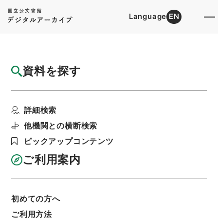
Language
EN
トップ
詳細検索[所蔵資料検索]
検索結果一覧
資料を探す
検索結果一覧
検索画面に戻る
詳細検索
資料群
:
公文類聚・第十八編・明治二十七年・第十
他機関との横断検索
巻・官職門三・官制三（海軍省～貴族院衆議院）
ピックアップコンテンツ
ご利用案内
当ページを全て選択/解除
検索結果を全て選択/解除
選択した資料をCSV出力
選択した資料を利用請求
初めての方へ
ご利用方法
表示数
表示順
表示スタイル