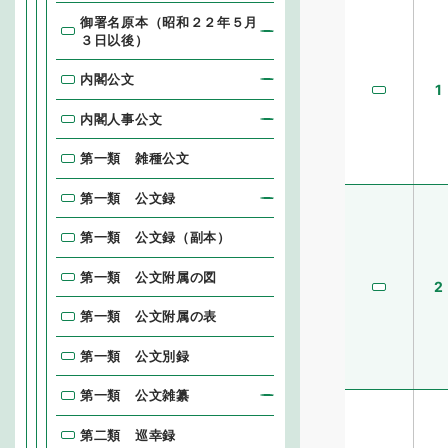
御署名原本（昭和２２年５月
３日以後）
内閣公文
1
内閣人事公文
第一類 雑種公文
第一類 公文録
第一類 公文録（副本）
第一類 公文附属の図
2
第一類 公文附属の表
第一類 公文別録
第一類 公文雑纂
第二類 巡幸録