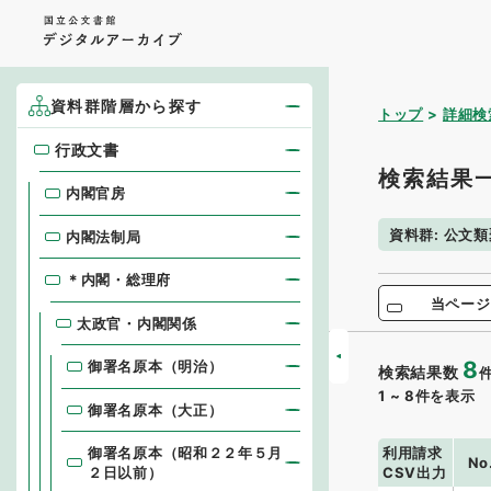
資料群階層から探す
トップ
詳細検
行政文書
行政文書
検索結果
内閣官房
資料群
:
公文類
内閣法制局
＊内閣・総理府
当ページ
太政官・内閣関係
8
御署名原本（明治）
検索結果数
1
~
8
件を表示
御署名原本（大正）
利用請求
御署名原本（昭和２２年５月
No
CSV出力
２日以前）