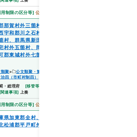
利用制限の区分等
]
公開
郡那賀村外三箇村、佐賀県神崎郡神崎村外
西宇和郡川之石村外４箇村、兵庫県武庫郡
箇村、群馬県新田郡太田町外三箇村、福岡
宅村外五箇村、岡山県吉野郡大原村外四箇
可郡東城村外七箇村学校組合学務委員条例
閲覧
文類聚
公文類聚・第１８編・明治２７年
自治四（市町村制四）
閣・総理府
[
移管等年度
]
昭和 46
[
作成・取得者
]
[
関連事項
]
上奏
利用制限の区分等
]
公開
庫県加東郡全村、香川県那珂郡琴平町外十
北松浦郡平戸町外四箇村学校組合学務委員