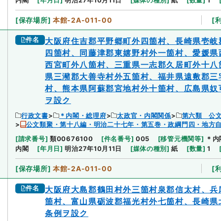
[
保存場所
]
本館-2A-011-00
[
件名
大阪府住吉郡平野郷町外四箇村、長崎県壱岐
四箇村、同藤津郡東嬉野村外一箇村、愛媛県
西宮町外八箇村、三重県一志郡久居町外十八
県三瀦郡大善寺村外五箇村、福井県遠敷郡三
村、熊本県阿蘇郡宮地村外十箇村、広島県奴
ヲ設ク
行政文書
＊内閣・総理府
太政官・内閣関係
第六類 公
公文類聚・第十八編・明治二十七年・第五巻・政綱門四・地方
[
請求番号
]
類00676100
[
件名番号
]
005
[
移管元機関等
]
＊内
内閣
[
年月日
]
明治27年10月11日
[
媒体の種別
]
紙
[
数量
]
1
[
保存場所
]
本館-2A-011-00
[
件名
大阪府大島郡鶴田村外三箇村泉郡信太村、兵
箇村、富山県砺波郡福光村外七箇村、長崎県
条例ヲ設ク