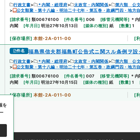
行政文書
＊内閣・総理府
太政官・内閣関係
第六類 公
公文類聚・第十八編・明治二十七年・第五巻・政綱門四・地方
[
請求番号
]
類00676100
[
件名番号
]
006
[
移管元機関等
]
＊内
内閣
[
年月日
]
明治27年10月13日
[
媒体の種別
]
紙
[
数量
]
1
[
保存場所
]
本館-2A-011-00
[
件名
福島県信夫郡福島町公告式ニ関スル条例ヲ設
行政文書
＊内閣・総理府
太政官・内閣関係
第六類 公
公文類聚・第十八編・明治二十七年・第五巻・政綱門四・地方
[
請求番号
]
類00676100
[
件名番号
]
007
[
移管元機関等
]
＊内
内閣
[
年月日
]
明治27年10月15日
[
媒体の種別
]
紙
[
数量
]
1
[
保存場所
]
本館-2A-011-00
[
報を
ー