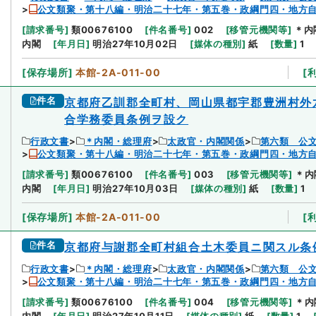
公文類聚・第十八編・明治二十七年・第五巻・政綱門四・地方
[
請求番号
]
類00676100
[
件名番号
]
002
[
移管元機関等
]
＊内
内閣
[
年月日
]
明治27年10月02日
[
媒体の種別
]
紙
[
数量
]
1
[
保存場所
]
本館-2A-011-00
[
件名
京都府乙訓郡全町村、岡山県都宇郡豊洲村外
合学務委員条例ヲ設ク
行政文書
＊内閣・総理府
太政官・内閣関係
第六類 公
公文類聚・第十八編・明治二十七年・第五巻・政綱門四・地方
[
請求番号
]
類00676100
[
件名番号
]
003
[
移管元機関等
]
＊内
内閣
[
年月日
]
明治27年10月03日
[
媒体の種別
]
紙
[
数量
]
1
[
保存場所
]
本館-2A-011-00
[
件名
京都府与謝郡全町村組合土木委員ニ関スル条
行政文書
＊内閣・総理府
太政官・内閣関係
第六類 公
公文類聚・第十八編・明治二十七年・第五巻・政綱門四・地方
[
請求番号
]
類00676100
[
件名番号
]
004
[
移管元機関等
]
＊内
内閣
[
年月日
]
明治27年10月11日
[
媒体の種別
]
紙
[
数量
]
1