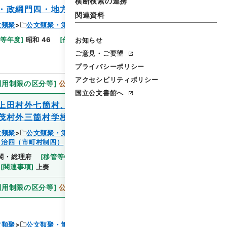
横断検索の連携
・政綱門四・地方自治四（市町村制四）
関連資料
文類聚
公文類聚・第１８編・明治２７年
管等年度
]
昭和 46
[
作成・取得者
]
内閣
[
年月日
]
明
お知らせ
閲覧
ご意見・ご要望
プライバシーポリシー
アクセシビリティポリシー
利用制限の区分等
]
公開
国立公文書館へ
上田村外七箇村、同賀陽郡足守村外九箇
茂村外三箇村学校組合学務委員条例ヲ設ク
文類聚
公文類聚・第１８編・明治２７年
自治四（市町村制四）
閲覧
閣・総理府
[
移管等年度
]
昭和 46
[
作成・取得者
]
[
関連事項
]
上奏
利用制限の区分等
]
公開
文類聚
公文類聚・第１８編・明治２７年