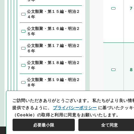
7
公文類聚・第１５編・明治２
４年
公文類聚・第１６編・明治２
５年
公文類聚・第１７編・明治２
６年
公文類聚・第１８編・明治２
７年
8
公文類聚・第１９編・明治２
８年
公文類聚・第２０編・明治２
ご訪問いただきありがとうございます。
私たちがより良い情
９年
提供できるように、
プライバシーポリシー
に基づいたクッキ
公文類聚・第２１編・明治３
（Cookie）の取得と利用に同意をお願いいたします。
０年
必要最小限
全て同意
公文類聚・第２２編・明治３