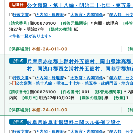
簿冊
公文類聚・第十八編・明治二十七年・第五巻
行政文書
＊内閣・総理府
太政官・内閣関係
第六類 公
[
請求番号
]
類00676100
[
移管元機関等
]
＊内閣・総理府
[
移
治27年 - 明治27年
[
媒体の種別
]
紙
<件名一覧があります>
[
保存場所
]
本館-2A-011-00
[
件名
兵庫県赤穂郡上郡村外五箇村、岡山県津高郡
村、同浅口郡西之浦村外五箇村、同都宇郡加
行政文書
＊内閣・総理府
太政官・内閣関係
第六類 公
公文類聚・第十八編・明治二十七年・第五巻・政綱門四・地方
[
請求番号
]
類00676100
[
件名番号
]
001
[
移管元機関等
]
＊内
内閣
[
年月日
]
明治27年10月02日
[
媒体の種別
]
紙
[
数量
]
1
[
保存場所
]
本館-2A-011-00
[
件名
岐阜県岐阜市退隠料ニ関スル条例ヲ設ク
行政文書
＊内閣・総理府
太政官・内閣関係
第六類 公