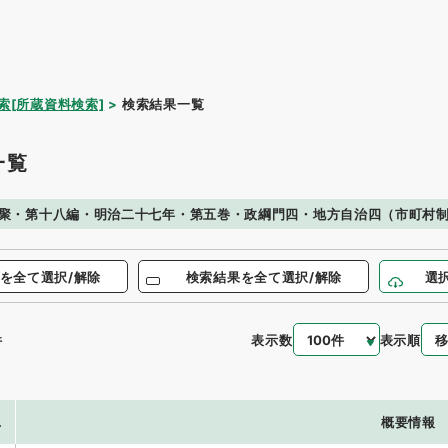
索[所蔵資料検索]
検索結果一覧
一覧
聚・第十八編・明治二十七年・第五巻・政綱門四・地方自治四（市町村
を全て選択/解除
検索結果を全て選択/解除
選
表示数
表示順
件
.
概要情報