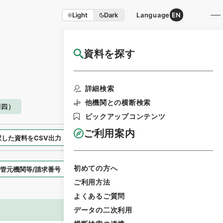
Light
Dark
Language
EN
資料を探す
国立公文書館HP利用案内
検索画面に戻る
詳細検索
他機関との横断検索
制四）
ピックアップコンテンツ
ご利用案内
択した資料をCSV出力
選択した資料を利用請求
初めての方へ
表示スタイル
ご利用方法
よくあるご質問
データの二次利用
画像等