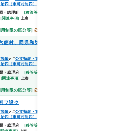
自治四（市町村制四）
閲覧
閣・総理府
[
移管等年度
]
昭和 46
[
作成・取得者
]
[
関連事項
]
上奏
利用制限の区分等
]
公開
六箇村、同県和気郡三石村外九箇村学校組
文類聚
公文類聚・第１８編・明治２７年
自治四（市町村制四）
閲覧
閣・総理府
[
移管等年度
]
昭和 46
[
作成・取得者
]
[
関連事項
]
上奏
利用制限の区分等
]
公開
例ヲ設ク
文類聚
公文類聚・第１８編・明治２７年
自治四（市町村制四）
閲覧
閣・総理府
[
移管等年度
]
昭和 46
[
作成・取得者
]
[
関連事項
]
上奏