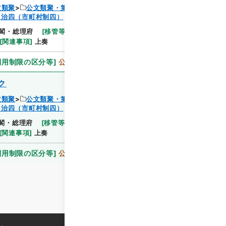
文類聚
公文類聚・第１８編・明治２７年
閲覧
自治四（市町村制四）
閣・総理府
[
移管等年度
]
昭和 46
[
作成・取得者
]
[
関連事項
]
上奏
利用制限の区分等
]
公開
ク
文類聚
公文類聚・第１８編・明治２７年
自治四（市町村制四）
閲覧
閣・総理府
[
移管等年度
]
昭和 46
[
作成・取得者
]
[
関連事項
]
上奏
利用制限の区分等
]
公開