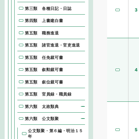
第三類 各種日記・日誌
3
第四類 上書建白書
第五類 職務進退
第五類 諸官進退・官吏進退
第五類 任免裁可書
第五類 叙勲裁可書
4
第五類 叙位裁可書
第五類 官員録・職員録
第六類 太政類典
第六類 公文類聚
5
公文類聚・第６編・明治１５
年