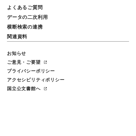
よくあるご質問
データの二次利用
7
1
~
7
件を表示
検索結果数
件
横断検索の連携
関連資料
利用請求CSV出力
No.
概要情報
画像等
1
お知らせ
簿冊
公文類聚・第十八編・明治二十七年・第六
ご意見・ご要望
巻・政綱門五・地方自治五（市町村制五）
プライバシーポリシー
アクセシビリティポリシー
行政文書
＊内閣・総理府
太政官・内閣関係
第六類 公文類聚
国立公文書館へ
公文類聚・第１８編・明治２７年
[
請求番号
]
類00677100
[
移管元機関等
]
＊内閣・総
理府
[
移管等年度
]
昭和 46
[
作成・取得者
]
内閣
[
年月日
]
明治27年 - 明治27年
[
媒体の種別
]
紙
<件名一覧があります>