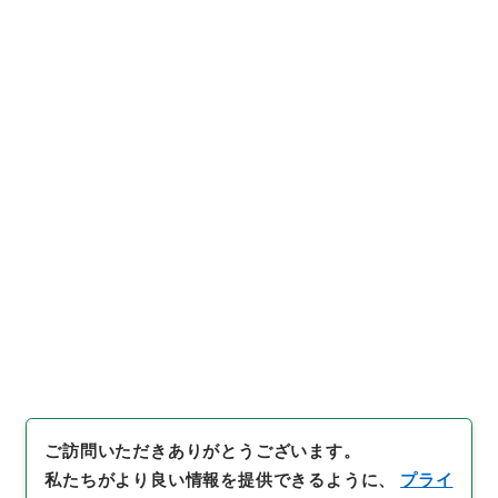
神奈川県足柄下郡小田原町水道使用料ニ関ス
ル条例ヲ設ク
行政文書
＊内閣・総理府
太政官・内閣関係
第六類 公文類聚
公文類聚・第１８編・明治２７年
公文類聚・第十八編・明治二十七年・第六巻・政綱門
五・地方自治五（市町村制五）
[
請求番号
]
類00677100
[
件名番号
]
006
[
移管元機
関等
]
＊内閣・総理府
[
移管等年度
]
昭和 46
[
作成・
取得者
]
内閣
[
年月日
]
明治27年11月13日
[
媒体の種
別
]
紙
[
数量
]
1
[
関連事項
]
上奏
[
保存場所
]
本館-2A-011-00
[
利用制限の区分等
]
公開
閲覧
ご訪問いただきありがとうございます。
私たちがより良い情報を提供できるように、
プライ