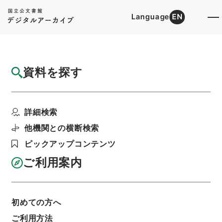
Language
EN
トップ
詳細検索[所蔵資料検索]
検索結果一覧
資料を探す
検索結果一覧
検索画面に戻る
詳細検索
資料群
:
公文類聚・第十八編・明治二十七年・第六
他機関との横断検索
巻・政綱門五・地方自治五（市町村制五）
ピックアップコンテンツ
ご利用案内
当ページを全て選択/解除
検索結果を全て選択/解除
選択した資料をCSV出力
選択した資料を利用請求
初めての方へ
ご利用方法
表示数
表示順
表示スタイル