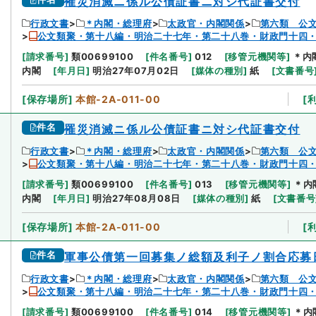
罹災消滅ニ係ル公債証書ニ対シ代証書交付
行政文書
＊内閣・総理府
太政官・内閣関係
第六類 公
公文類聚・第十八編・明治二十七年・第二十八巻・財政門十四
[
請求番号
]
類00699100
[
件名番号
]
012
[
移管元機関等
]
＊内
内閣
[
年月日
]
明治27年07月02日
[
媒体の種別
]
紙
[
文書番号
[
保存場所
]
本館-2A-011-00
[
件名
罹災消滅ニ係ル公債証書ニ対シ代証書交付
行政文書
＊内閣・総理府
太政官・内閣関係
第六類 公
公文類聚・第十八編・明治二十七年・第二十八巻・財政門十四
[
請求番号
]
類00699100
[
件名番号
]
013
[
移管元機関等
]
＊内
内閣
[
年月日
]
明治27年08月08日
[
媒体の種別
]
紙
[
文書番号
[
保存場所
]
本館-2A-011-00
[
件名
軍事公債第一回募集ノ総額及利子ノ割合応募
行政文書
＊内閣・総理府
太政官・内閣関係
第六類 公
公文類聚・第十八編・明治二十七年・第二十八巻・財政門十四
[
請求番号
]
類00699100
[
件名番号
]
014
[
移管元機関等
]
＊内