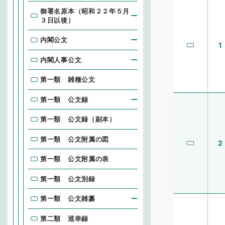
御署名原本（昭和２２年５月
３日以後）
内閣公文
1
内閣人事公文
第一類 雑種公文
第一類 公文録
第一類 公文録（副本）
第一類 公文附属の図
2
第一類 公文附属の表
第一類 公文別録
第一類 公文雑纂
第二類 巡幸録