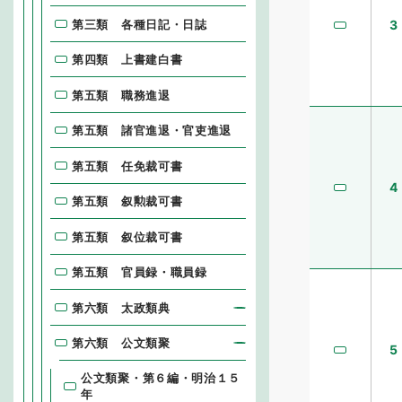
第三類 各種日記・日誌
3
第四類 上書建白書
第五類 職務進退
第五類 諸官進退・官吏進退
第五類 任免裁可書
4
第五類 叙勲裁可書
第五類 叙位裁可書
第五類 官員録・職員録
第六類 太政類典
第六類 公文類聚
5
公文類聚・第６編・明治１５
年