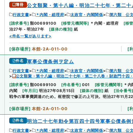
簿冊
公文類聚・第十八編・明治二十七年・第二十
行政文書
＊内閣・総理府
太政官・内閣関係
第六類 公
[
請求番号
]
類00699100
[
移管元機関等
]
＊内閣・総理府
[
移
治27年 - 明治27年
[
媒体の種別
]
紙
<件名一覧があります>
[
保存場所
]
本館-2A-011-00
[
件名
軍事公債条例ヲ定ム
行政文書
＊内閣・総理府
太政官・内閣関係
第六類 公
公文類聚・第十八編・明治二十七年・第二十八巻・財政門十四
[
請求番号
]
類00699100
[
件名番号
]
001
[
移管元機関等
]
＊内
内閣
[
年月日
]
明治27年08月15日
[
媒体の種別
]
紙
[
法令番号
戦争の軍事費調達のため。枢密院で修正の上可決。明治27年11月2
[
保存場所
]
本館-2A-011-00
[
件名
明治二十七年勅令第百四十四号軍事公債条例
行政文書
＊内閣・総理府
太政官・内閣関係
第六類 公