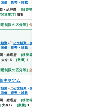
・国債・貨幣・雑載
閲覧
閣・総理府
[
移管等年度
]
昭和 46
[
作成・取得者
]
[
関連事項
]
議案
利用制限の区分等
]
公開
文類聚
公文類聚・第１８編・明治２７年
・国債・貨幣・雑載
閲覧
閣・総理府
[
移管等年度
]
昭和 46
[
作成・取得者
]
]
大令15
[
数量
]
1
[
関連事項
]
大令十五
利用制限の区分等
]
公開
順序ヲ定ム
文類聚
公文類聚・第１８編・明治２７年
・国債・貨幣・雑載
閲覧
閣・総理府
[
移管等年度
]
昭和 46
[
作成・取得者
]
]
大令17
[
数量
]
1
[
関連事項
]
大令十七