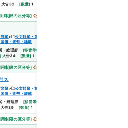
]
大告32
[
数量
]
1
[
関連事項
]
大告三十二
利用制限の区分等
]
公開
文類聚
公文類聚・第１８編・明治２７年
・国債・貨幣・雑載
閲覧
閣・総理府
[
移管等年度
]
昭和 46
[
作成・取得者
]
]
大告34
[
数量
]
1
[
関連事項
]
大告三十四
利用制限の区分等
]
公開
付ス
文類聚
公文類聚・第１８編・明治２７年
・国債・貨幣・雑載
閲覧
閣・総理府
[
移管等年度
]
昭和 46
[
作成・取得者
]
大告39
[
数量
]
1
[
関連事項
]
大告三十九
利用制限の区分等
]
公開