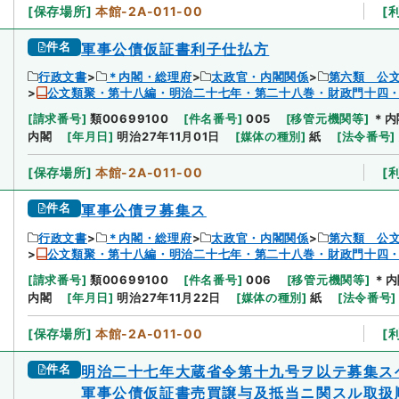
[
保存場所
]
本館-2A-011-00
[
件名
軍事公債仮証書利子仕払方
行政文書
＊内閣・総理府
太政官・内閣関係
第六類 公
公文類聚・第十八編・明治二十七年・第二十八巻・財政門十四
[
請求番号
]
類00699100
[
件名番号
]
005
[
移管元機関等
]
＊内
内閣
[
年月日
]
明治27年11月01日
[
媒体の種別
]
紙
[
法令番号
]
[
保存場所
]
本館-2A-011-00
[
件名
軍事公債ヲ募集ス
行政文書
＊内閣・総理府
太政官・内閣関係
第六類 公
公文類聚・第十八編・明治二十七年・第二十八巻・財政門十四
[
請求番号
]
類00699100
[
件名番号
]
006
[
移管元機関等
]
＊内
内閣
[
年月日
]
明治27年11月22日
[
媒体の種別
]
紙
[
法令番号
]
[
保存場所
]
本館-2A-011-00
[
件名
明治二十七年大蔵省令第十九号ヲ以テ募集ス
軍事公債仮証書売買譲与及抵当ニ関スル取扱