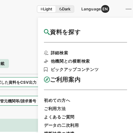
Light
Dark
Language
EN
資料を探す
国立公文書館HP利用案内
検索画面に戻る
詳細検索
他機関との横断検索
雑載
ピックアップコンテンツ
ご利用案内
択した資料をCSV出力
選択した資料を利用請求
初めての方へ
表示スタイル
ご利用方法
よくあるご質問
データの二次利用
画像等