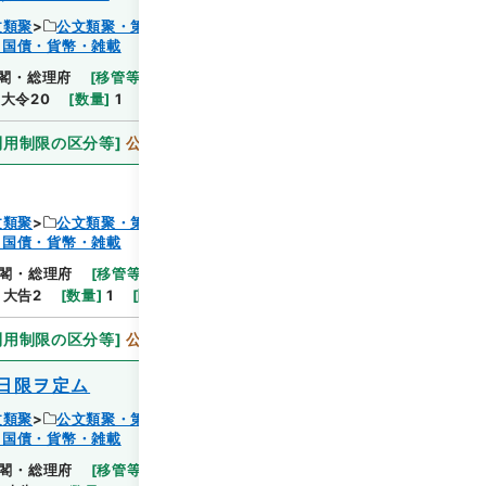
文類聚
公文類聚・第１８編・明治２７年
・国債・貨幣・雑載
閲覧
閣・総理府
[
移管等年度
]
昭和 46
[
作成・取得者
]
大令20
[
数量
]
1
[
関連事項
]
大令二十
利用制限の区分等
]
公開
文類聚
公文類聚・第１８編・明治２７年
・国債・貨幣・雑載
閲覧
閣・総理府
[
移管等年度
]
昭和 46
[
作成・取得者
]
大告2
[
数量
]
1
[
関連事項
]
大告二
利用制限の区分等
]
公開
日限ヲ定ム
文類聚
公文類聚・第１８編・明治２７年
・国債・貨幣・雑載
閲覧
閣・総理府
[
移管等年度
]
昭和 46
[
作成・取得者
]