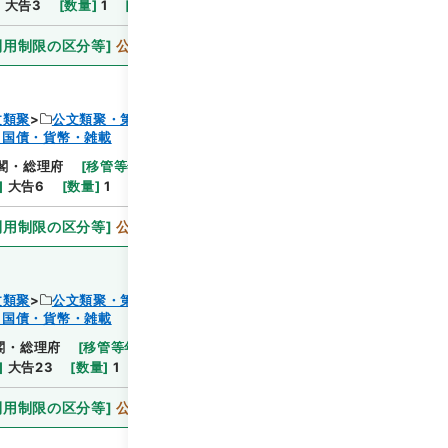
]
大告3
[
数量
]
1
[
関連事項
]
大告三
利用制限の区分等
]
公開
文類聚
公文類聚・第１８編・明治２７年
・国債・貨幣・雑載
閲覧
閣・総理府
[
移管等年度
]
昭和 46
[
作成・取得者
]
]
大告6
[
数量
]
1
[
関連事項
]
大告六
利用制限の区分等
]
公開
文類聚
公文類聚・第１８編・明治２７年
・国債・貨幣・雑載
閲覧
閣・総理府
[
移管等年度
]
昭和 46
[
作成・取得者
]
]
大告23
[
数量
]
1
[
関連事項
]
大告二十三
利用制限の区分等
]
公開