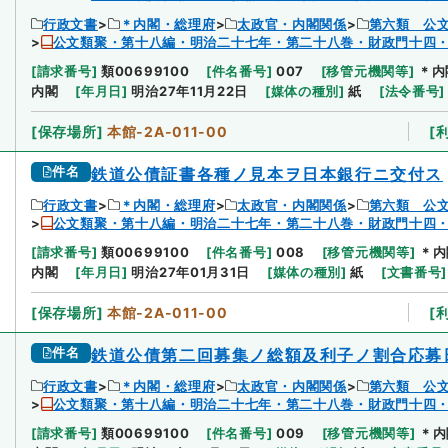
行政文書
＊内閣・総理府
太政官・内閣関係
第六類 公
公文類聚・第十八編・明治二十七年・第二十八巻・財政門十四
[
請求番号
]
類00699100
[
件名番号
]
007
[
移管元機関等
]
＊内
内閣
[
年月日
]
明治27年11月22日
[
媒体の種別
]
紙
[
法令番号
]
[
保存場所
]
本館-2A-011-00
[
件名
鉄道公債証書各種ノ見本ヲ日本銀行ニ交付ス
行政文書
＊内閣・総理府
太政官・内閣関係
第六類 公
公文類聚・第十八編・明治二十七年・第二十八巻・財政門十四
[
請求番号
]
類00699100
[
件名番号
]
008
[
移管元機関等
]
＊内
内閣
[
年月日
]
明治27年01月31日
[
媒体の種別
]
紙
[
文書番号
]
[
保存場所
]
本館-2A-011-00
[
件名
鉄道公債第二回募集ノ総額及利子ノ割合応募
行政文書
＊内閣・総理府
太政官・内閣関係
第六類 公
公文類聚・第十八編・明治二十七年・第二十八巻・財政門十四
[
請求番号
]
類00699100
[
件名番号
]
009
[
移管元機関等
]
＊内