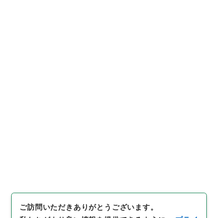
16
件名
文部省組織令の一部を改正する政令
行政文書
＊内閣・総理府
太政官・内閣関係
内閣公文
行政一般
内閣公文・行政一般・組織定員（一）・文部省・Ｃ２
６－３・第３巻
[
請求番号
]
平１１総01823100
[
件名番号
]
015
[
移
管元機関等
]
＊内閣・総理府
[
移管等年度
]
平成 11
[
作成・取得者
]
内閣官房
[
年月日
]
昭和43年04月17日
[
媒体の種別
]
紙
[
文書番号
]
文第１２号
[
法令番号
]
政令第７７号
[
数量
]
1
[
関連事項
]
公布
[
保存場所
]
本館-2E-015-00
[
利用制限の区分等
]
公開
閲覧
ご訪問いただきありがとうございます。