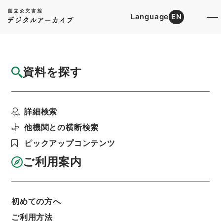
Language
EN
トップ
詳細検索[所蔵資料検索]
検索結果一覧
資料を探す
検索結果一覧
検索画面に戻る
詳細検索
資料群
:
内閣公文・行政一般・組織定員（一）・文部
他機関との横断検索
省・Ｃ２６－３・第３巻
ピックアップコンテンツ
ご利用案内
当ページを全て選択/解除
検索結果を全て選択/解除
選択した資料をCSV出力
選択した資料を利用請求
初めての方へ
ご利用方法
表示数
表示順
表示スタイル