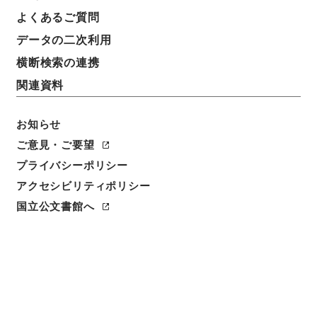
よくあるご質問
データの二次利用
16
1
~
16
件を表示
検索結果数
件
横断検索の連携
関連資料
利用請求CSV出力
No.
概要情報
画像等
1
お知らせ
簿冊
内閣公文・行政一般・組織定員（一）・文部
ご意見・ご要望
省・Ｃ２６－３・第３巻
プライバシーポリシー
アクセシビリティポリシー
行政文書
＊内閣・総理府
太政官・内閣関係
内閣公文
行政一般
国立公文書館へ
[
請求番号
]
平１１総01823100
[
移管元機関等
]
＊内
閣・総理府
[
移管等年度
]
平成 11
[
作成・取得者
]
内
閣官房
[
年月日
]
昭和40年06月 - 昭和43年04月
[
媒
体の種別
]
紙
[
関連事項
]
<件名一覧があります>