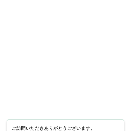
12
件名
法務省組織令の一部を改正する政令
行政文書
＊内閣・総理府
太政官・内閣関係
内閣公文
行政一般
内閣公文・行政一般・組織定員（一）・法務省・Ｃ２
３－１・第１巻
[
請求番号
]
平１１総01811100
[
件名番号
]
011
[
移管
元機関等
]
＊内閣・総理府
[
移管等年度
]
平成 11
[
作
成・取得者
]
内閣官房
[
年月日
]
昭和33年05月15日
[
媒体の種別
]
紙
[
文書番号
]
法甲第２１号
[
法令番号
]
政令第１２４号
[
数量
]
1
[
関連事項
]
公布
[
保存場所
]
本館-2E-015-00
[
利用制限の区分等
]
公開
閲覧
ご訪問いただきありがとうございます。