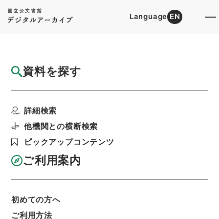
Language
EN
トップ
詳細検索[所蔵資料検索]
検索結果一覧
資料を探す
検索結果一覧
検索画面に戻る
詳細検索
資料群
:
内閣公文・行政一般・組織定員（一）・法務
他機関との横断検索
省・Ｃ２３－１・第１巻
ピックアップコンテンツ
ご利用案内
当ページを全て選択/解除
検索結果を全て選択/解除
選択した資料をCSV出力
選択した資料を利用請求
初めての方へ
ご利用方法
表示数
表示順
表示スタイル