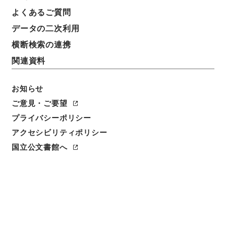
よくあるご質問
データの二次利用
10
1
~
10
件を表示
検索結果数
件
横断検索の連携
関連資料
利用請求CSV出力
No.
概要情報
画像等
1
お知らせ
簿冊
内閣公文・教育文化・学校教育・学校・第７
ご意見・ご要望
巻
プライバシーポリシー
アクセシビリティポリシー
行政文書
＊内閣・総理府
太政官・内閣関係
内閣公文
教育文化
国立公文書館へ
[
請求番号
]
平１１総02988100
[
移管元機関等
]
＊内
閣・総理府
[
移管等年度
]
平成 11
[
作成・取得者
]
内
閣総理大臣官房総務課
[
年月日
]
昭和45年03月 - 昭和
45年06月
[
媒体の種別
]
紙
[
関連事項
]
<件名一覧があります>