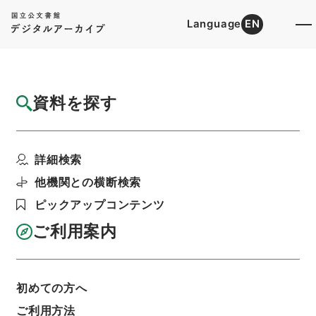
Language
EN
トップ
詳細検索[所蔵資料検索]
検索結果一覧
資料を探す
検索結果一覧
検索画面に戻る
詳細検索
資料群
:
内閣公文・教育文化・学校教育・学校・第７
他機関との横断検索
巻
ピックアップコンテンツ
ご利用案内
当ページを全て選択/解除
検索結果を全て選択/解除
選択した資料をCSV出力
選択した資料を利用請求
初めての方へ
ご利用方法
表示数
表示順
表示スタイル