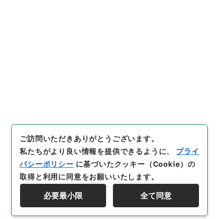
内閣公文・教育文化・学校教育・学校・第７巻
[
請求番号
]
平１１総02988100
[
件名番号
]
009
[
移
管元機関等
]
＊内閣・総理府
[
移管等年度
]
平成 11
[
作成・取得者
]
内閣総理大臣官房総務課
[
年月日
]
昭和
45年06月29日
[
媒体の種別
]
紙
[
文書番号
]
文22
[
法令番号
]
政令200
[
数量
]
1
[
関連事項
]
公布
[
保存場所
]
本館-2E-014-00
[
利用制限の区分等
]
公開
閲覧
ご訪問いただきありがとうございます。
私たちがより良い情報を提供できるように、
プライ
バシーポリシー
に基づいたクッキー（Cookie）の
取得と利用に同意をお願いいたします。
必要最小限
全て同意
Copyright © NATIONAL ARCHIVES OF JAPAN. All Rights Reserved.