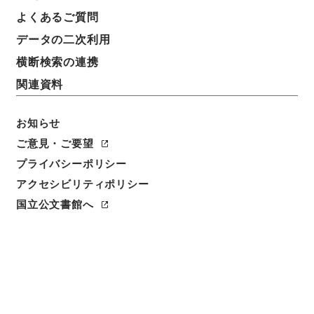
よくあるご質問
データの二次利用
15
1
~
15
件を表示
検索結果数
件
横断検索の連携
関連資料
利用請求CSV出力
No.
概要情報
画像等
1
お知らせ
簿冊
内閣公文・教育文化・学校教育・その他・第
ご意見・ご要望
１巻
プライバシーポリシー
アクセシビリティポリシー
行政文書
＊内閣・総理府
太政官・内閣関係
内閣公文
教育文化
国立公文書館へ
[
請求番号
]
平１１総03005100
[
移管元機関等
]
＊内
閣・総理府
[
移管等年度
]
平成 11
[
作成・取得者
]
内
閣総理大臣官房総務課
[
年月日
]
昭和31年03月 - 昭和
47年03月
[
媒体の種別
]
紙
[
関連事項
]
<件名一覧があります>