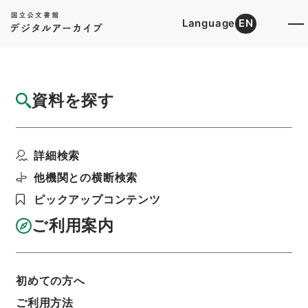
Language
EN
トップ
詳細検索[所蔵資料検索]
検索結果一覧
資料を探す
検索結果一覧
検索画面に戻る
詳細検索
資料群
:
内閣公文・教育文化・学校教育・教育職員・
他機関との横断検索
第３巻
ピックアップコンテンツ
ご利用案内
当ページを全て選択/解除
検索結果を全て選択/解除
選択した資料をCSV出力
選択した資料を利用請求
初めての方へ
ご利用方法
表示数
表示順
表示スタイル