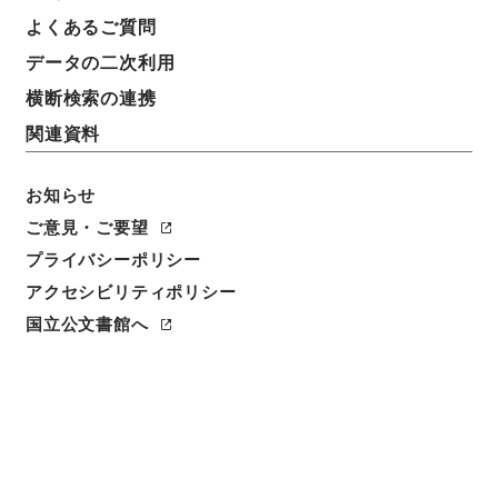
よくあるご質問
データの二次利用
14
1
~
14
件を表示
検索結果数
件
横断検索の連携
関連資料
利用請求CSV出力
No.
概要情報
画像等
1
お知らせ
簿冊
内閣公文・教育文化・学校教育・教育職員・
ご意見・ご要望
第３巻
プライバシーポリシー
アクセシビリティポリシー
行政文書
＊内閣・総理府
太政官・内閣関係
内閣公文
教育文化
国立公文書館へ
[
請求番号
]
平１１総02995100
[
移管元機関等
]
＊内
閣・総理府
[
移管等年度
]
平成 11
[
作成・取得者
]
内
閣総理大臣官房総務課
[
年月日
]
昭和38年03月 - 昭和
41年09月
[
媒体の種別
]
紙
[
関連事項
]
<件名一覧があります>