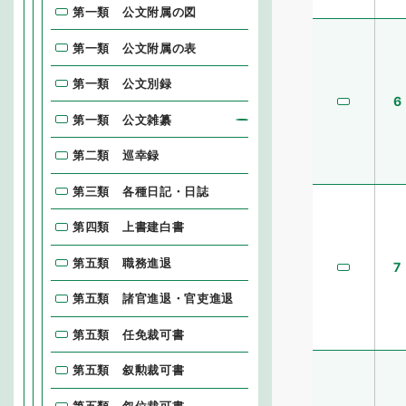
第一類 公文附属の図
第一類 公文附属の表
第一類 公文別録
6
第一類 公文雑纂
第二類 巡幸録
第三類 各種日記・日誌
第四類 上書建白書
第五類 職務進退
7
第五類 諸官進退・官吏進退
第五類 任免裁可書
第五類 叙勲裁可書
第五類 叙位裁可書