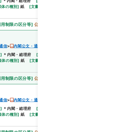
]
＊内閣・総理府
[
移管等年度
]
平成 11
[
作成・取
閲覧
媒体の種別
]
紙
[
文書番号
]
郵甲4
[
法令番号
]
法律6
利用制限の区分等
]
公開
通信
内閣公文・通信、郵便・簡易生命保険・第１巻
等
]
＊内閣・総理府
[
移管等年度
]
平成 11
[
作成・取
閲覧
媒体の種別
]
紙
[
文書番号
]
郵甲7
[
法令番号
]
法律10
利用制限の区分等
]
公開
通信
内閣公文・通信、郵便・簡易生命保険・第１巻
等
]
＊内閣・総理府
[
移管等年度
]
平成 11
[
作成・取
閲覧
媒体の種別
]
紙
[
文書番号
]
郵甲4
[
法令番号
]
法律