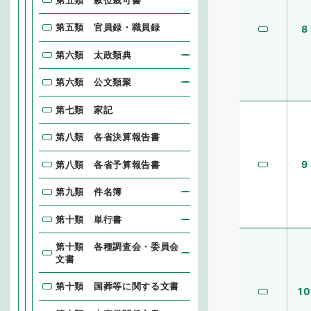
第五類 官員録・職員録
8
第六類 太政類典
第六類 公文類聚
第七類 家記
第八類 各省決算報告書
9
第八類 各省予算報告書
第九類 件名簿
第十類 単行書
第十類 各種調査会・委員会
文書
第十類 国葬等に関する文書
10