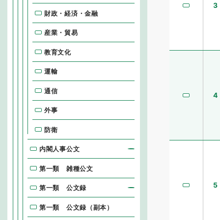
3
財政・経済・金融
産業・貿易
教育文化
運輸
通信
4
外事
防衛
内閣人事公文
第一類 雑種公文
5
第一類 公文録
第一類 公文録（副本）