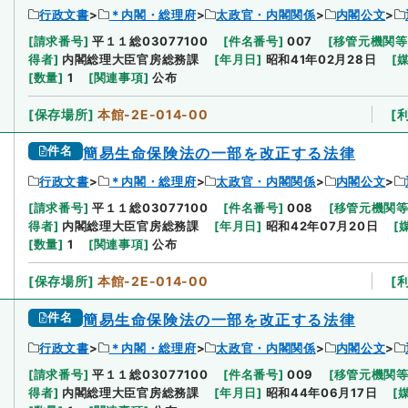
行政文書
＊内閣・総理府
太政官・内閣関係
内閣公文
[
請求番号
]
平１１総03077100
[
件名番号
]
007
[
移管元機関等
得者
]
内閣総理大臣官房総務課
[
年月日
]
昭和41年02月28日
[
[
数量
]
1
[
関連事項
]
公布
[
保存場所
]
本館-2E-014-00
[
件名
簡易生命保険法の一部を改正する法律
行政文書
＊内閣・総理府
太政官・内閣関係
内閣公文
[
請求番号
]
平１１総03077100
[
件名番号
]
008
[
移管元機関
得者
]
内閣総理大臣官房総務課
[
年月日
]
昭和42年07月20日
[
[
数量
]
1
[
関連事項
]
公布
[
保存場所
]
本館-2E-014-00
[
件名
簡易生命保険法の一部を改正する法律
行政文書
＊内閣・総理府
太政官・内閣関係
内閣公文
[
請求番号
]
平１１総03077100
[
件名番号
]
009
[
移管元機関
得者
]
内閣総理大臣官房総務課
[
年月日
]
昭和44年06月17日
[