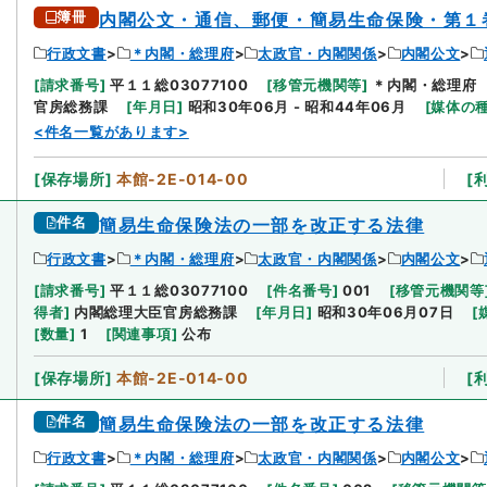
簿冊
内閣公文・通信、郵便・簡易生命保険・第１
行政文書
＊内閣・総理府
太政官・内閣関係
内閣公文
[
請求番号
]
平１１総03077100
[
移管元機関等
]
＊内閣・総理府
官房総務課
[
年月日
]
昭和30年06月 - 昭和44年06月
[
媒体の
<件名一覧があります>
[
保存場所
]
本館-2E-014-00
[
件名
簡易生命保険法の一部を改正する法律
行政文書
＊内閣・総理府
太政官・内閣関係
内閣公文
[
請求番号
]
平１１総03077100
[
件名番号
]
001
[
移管元機関等
得者
]
内閣総理大臣官房総務課
[
年月日
]
昭和30年06月07日
[
[
数量
]
1
[
関連事項
]
公布
[
保存場所
]
本館-2E-014-00
[
件名
簡易生命保険法の一部を改正する法律
行政文書
＊内閣・総理府
太政官・内閣関係
内閣公文