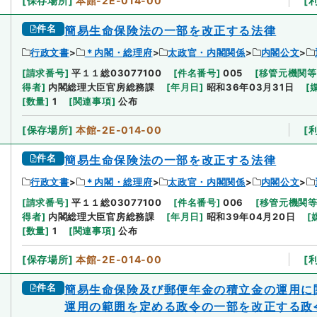
[
保存場所
]
本館-2E-014-00
[
件名
簡易生命保険法の一部を改正する法律
行政文書
＊内閣・総理府
太政官・内閣関係
内閣公文
[
請求番号
]
平１１総03077100
[
件名番号
]
005
[
移管元機関等
得者
]
内閣総理大臣官房総務課
[
年月日
]
昭和36年03月31日
[
[
数量
]
1
[
関連事項
]
公布
[
保存場所
]
本館-2E-014-00
[
件名
簡易生命保険法の一部を改正する法律
行政文書
＊内閣・総理府
太政官・内閣関係
内閣公文
[
請求番号
]
平１１総03077100
[
件名番号
]
006
[
移管元機関
得者
]
内閣総理大臣官房総務課
[
年月日
]
昭和39年04月20日
[
[
数量
]
1
[
関連事項
]
公布
[
保存場所
]
本館-2E-014-00
[
件名
簡易生命保険及び郵便年金の積立金の運用に
運用の範囲を定める政令の一部を改正する政