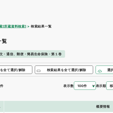
索[所蔵資料検索]
検索結果一覧
一覧
文・通信、郵便・簡易生命保険・第１巻
を全て選択/解除
検索結果を全て選択/解除
選
表示数
表示順
件
.
概要情報