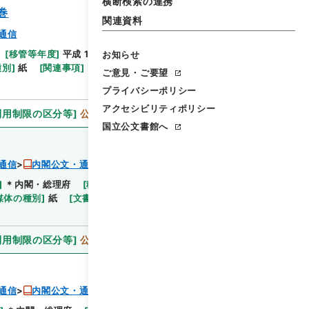
横断検索の連携
巻
関連資料
通信
[
移管等年度
]
平成 11
[
作成・取得者
]
内閣総理大臣
お知らせ
閲覧
種別
]
紙
[
関連事項
]
ご意見・ご要望
プライバシーポリシー
アクセシビリティポリシー
利用制限の区分等
]
公開
国立公文書館へ
通信
内閣公文・通信、郵便・簡易生命保険・第１巻
]
＊内閣・総理府
[
移管等年度
]
平成 11
[
作成・取
閲覧
媒体の種別
]
紙
[
文書番号
]
郵甲4
[
法令番号
]
法律18
利用制限の区分等
]
公開
通信
内閣公文・通信、郵便・簡易生命保険・第１巻