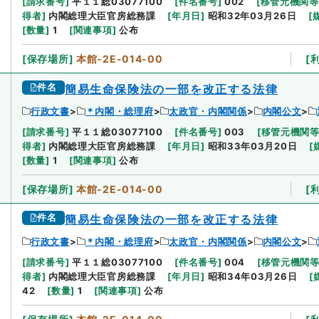
[
請求番号
]
平１１総03077100
[
件名番号
]
002
[
移管元機関等
得者
]
内閣総理大臣官房総務課
[
年月日
]
昭和32年03月26日
[
[
数量
]
1
[
関連事項
]
公布
[
保存場所
]
本館-2E-014-00
[
件名
簡易生命保険法の一部を改正する法律
行政文書
＊内閣・総理府
太政官・内閣関係
内閣公文
[
請求番号
]
平１１総03077100
[
件名番号
]
003
[
移管元機関
得者
]
内閣総理大臣官房総務課
[
年月日
]
昭和33年03月20日
[
[
数量
]
1
[
関連事項
]
公布
[
保存場所
]
本館-2E-014-00
[
件名
簡易生命保険法の一部を改正する法律
行政文書
＊内閣・総理府
太政官・内閣関係
内閣公文
[
請求番号
]
平１１総03077100
[
件名番号
]
004
[
移管元機関
得者
]
内閣総理大臣官房総務課
[
年月日
]
昭和34年03月26日
[
42
[
数量
]
1
[
関連事項
]
公布