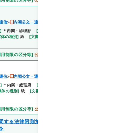
利用制限の区分等
]
公開
通信
内閣公文・通信、郵便・簡易生命保険・第１巻
]
＊内閣・総理府
[
移管等年度
]
平成 11
[
作成・取
閲覧
媒体の種別
]
紙
[
文書番号
]
郵甲7
[
法令番号
]
法律29
利用制限の区分等
]
公開
通信
内閣公文・通信、郵便・簡易生命保険・第１巻
等
]
＊内閣・総理府
[
移管等年度
]
平成 11
[
作成・取
閲覧
媒体の種別
]
紙
[
文書番号
]
郵6
[
法令番号
]
法律63
利用制限の区分等
]
公開
関する法律附則第二項に規定する積立金の
令