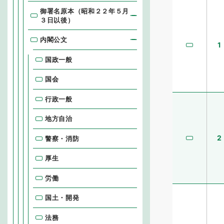
御署名原本（昭和２２年５月
３日以後）
内閣公文
1
国政一般
国会
行政一般
地方自治
2
警察・消防
厚生
労働
国土・開発
法務