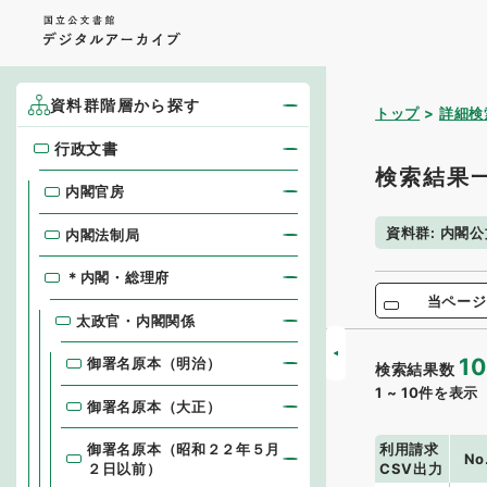
資料群階層から探す
トップ
詳細検
行政文書
行政文書
検索結果
内閣官房
資料群
:
内閣公
内閣法制局
＊内閣・総理府
当ページ
太政官・内閣関係
10
御署名原本（明治）
検索結果数
1
~
10
件を表示
御署名原本（大正）
利用請求
御署名原本（昭和２２年５月
No
CSV出力
２日以前）