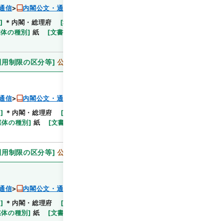
通信
内閣公文・通信、郵便・簡易生命保険・第１巻
]
＊内閣・総理府
[
移管等年度
]
平成 11
[
作成・取
閲覧
媒体の種別
]
紙
[
文書番号
]
郵7
[
法令番号
]
政令22
利用制限の区分等
]
公開
通信
内閣公文・通信、郵便・簡易生命保険・第１巻
等
]
＊内閣・総理府
[
移管等年度
]
平成 11
[
作成・取
閲覧
媒体の種別
]
紙
[
文書番号
]
郵8
[
法令番号
]
法律69
利用制限の区分等
]
公開
通信
内閣公文・通信、郵便・簡易生命保険・第１巻
等
]
＊内閣・総理府
[
移管等年度
]
平成 11
[
作成・取
閲覧
媒体の種別
]
紙
[
文書番号
]
郵4
[
法令番号
]
法律45