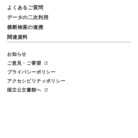
よくあるご質問
データの二次利用
7
1
~
7
件を表示
検索結果数
件
横断検索の連携
関連資料
利用請求CSV出力
No.
概要情報
画像等
1
お知らせ
簿冊
内閣公文・通信、電波放送・日本放送協会・
ご意見・ご要望
第２巻
プライバシーポリシー
アクセシビリティポリシー
行政文書
＊内閣・総理府
太政官・内閣関係
内閣公文
通信
国立公文書館へ
[
請求番号
]
平１１総03090100
[
移管元機関等
]
＊内
閣・総理府
[
移管等年度
]
平成 11
[
作成・取得者
]
内
閣総理大臣官房総務課
[
年月日
]
昭和31年01月 - 昭和
33年03月
[
媒体の種別
]
紙
[
関連事項
]
<件名一覧があります>