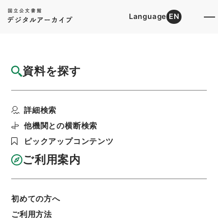
Language
EN
トップ
詳細検索[所蔵資料検索]
検索結果一覧
資料を探す
検索結果一覧
検索画面に戻る
詳細検索
資料群
:
内閣公文・通信、電波放送・日本放送協会・
他機関との横断検索
第２巻
ピックアップコンテンツ
ご利用案内
当ページを全て選択/解除
検索結果を全て選択/解除
選択した資料をCSV出力
選択した資料を利用請求
初めての方へ
ご利用方法
表示数
表示順
表示スタイル