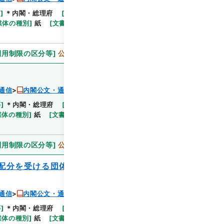
等
]
＊内閣・総理府
[
移管等年度
]
平成 11
[
作成・取
閲覧
媒体の種別
]
紙
[
文書番号
]
郵9
[
法令番号
]
法律71
利用制限の区分等
]
公開
通信
内閣公文・通信・郵便・内外郵便・第２巻
等
]
＊内閣・総理府
[
移管等年度
]
平成 11
[
作成・取
閲覧
媒体の種別
]
紙
[
文書番号
]
閣118
[
数量
]
1
[
関連事
利用制限の区分等
]
公開
配分を受ける団体の指定に関する政令の一
通信
内閣公文・通信・郵便・内外郵便・第２巻
等
]
＊内閣・総理府
[
移管等年度
]
平成 11
[
作成・取
閲覧
媒体の種別
]
紙
[
文書番号
]
郵15
[
法令番号
]
政令