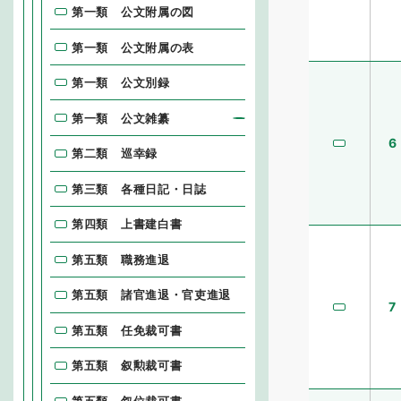
第一類 公文附属の図
第一類 公文附属の表
第一類 公文別録
第一類 公文雑纂
6
第二類 巡幸録
第三類 各種日記・日誌
第四類 上書建白書
第五類 職務進退
第五類 諸官進退・官吏進退
7
第五類 任免裁可書
第五類 叙勲裁可書
第五類 叙位裁可書