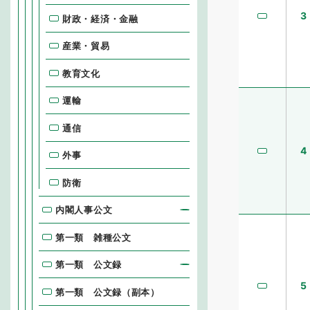
3
財政・経済・金融
産業・貿易
教育文化
運輸
通信
4
外事
防衛
内閣人事公文
第一類 雑種公文
第一類 公文録
5
第一類 公文録（副本）