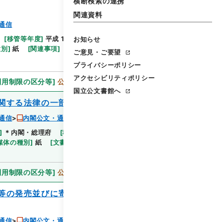
横断検索の連携
関連資料
通信
[
移管等年度
]
平成 11
[
作成・取得者
]
内閣総理大臣
お知らせ
閲覧
種別
]
紙
[
関連事項
]
ご意見・ご要望
プライバシーポリシー
アクセシビリティポリシー
利用制限の区分等
]
公開
国立公文書館へ
関する法律の一部を改正する法律
通信
内閣公文・通信・郵便・内外郵便・第２巻
]
＊内閣・総理府
[
移管等年度
]
平成 11
[
作成・取
閲覧
媒体の種別
]
紙
[
文書番号
]
郵6
[
法令番号
]
法律34
利用制限の区分等
]
公開
等の発売並びに寄附金の処理に関する法律
通信
内閣公文・通信・郵便・内外郵便・第２巻