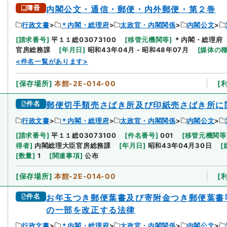
簿冊
内閣公文・通信・郵便・内外郵便・第２巻
行政文書
＊内閣・総理府
太政官・内閣関係
内閣公文
[
請求番号
]
平１１総03073100
[
移管元機関等
]
＊内閣・総理府
官房総務課
[
年月日
]
昭和43年04月 - 昭和48年07月
[
媒体の
<件名一覧があります>
[
保存場所
]
本館-2E-014-00
[
件名
郵便切手類売さばき所及び印紙売さばき所に
行政文書
＊内閣・総理府
太政官・内閣関係
内閣公文
[
請求番号
]
平１１総03073100
[
件名番号
]
001
[
移管元機関等
得者
]
内閣総理大臣官房総務課
[
年月日
]
昭和43年04月30日
[
[
数量
]
1
[
関連事項
]
公布
[
保存場所
]
本館-2E-014-00
[
件名
お年玉つき郵便葉書及び寄附金つき郵便葉書
の一部を改正する法律
行政文書
＊内閣・総理府
太政官・内閣関係
内閣公文