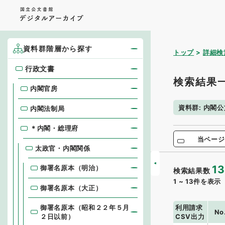
資料群階層から探す
トップ
詳細検
行政文書
行政文書
検索結果
内閣官房
資料群
:
内閣公
内閣法制局
＊内閣・総理府
当ページ
太政官・内閣関係
13
御署名原本（明治）
検索結果数
1
~
13
件を表示
御署名原本（大正）
利用請求
御署名原本（昭和２２年５月
No
CSV出力
２日以前）