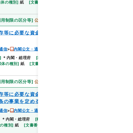
媒体の種別
]
紙
[
文書番号
]
郵9
[
法令番号
]
法律50
利用制限の区分等
]
公開
存等に必要な資金に充てるための寄附金つ
通信
内閣公文・通信・郵便・内外郵便・第２巻
]
＊内閣・総理府
[
移管等年度
]
平成 11
[
作成・取
閲覧
媒体の種別
]
紙
[
文書番号
]
閣138
[
法令番号
]
法律
利用制限の区分等
]
公開
存等に必要な資金に充てるための寄附金つ
条の事業を定める政令
通信
内閣公文・通信・郵便・内外郵便・第２巻
]
＊内閣・総理府
[
移管等年度
]
平成 11
[
作成・取得
閲覧
の種別
]
紙
[
文書番号
]
郵21
[
法令番号
]
政令333