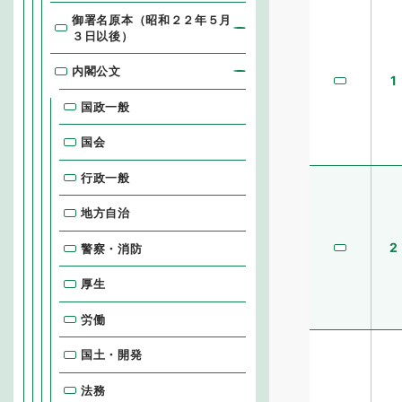
御署名原本（昭和２２年５月
３日以後）
内閣公文
1
国政一般
国会
行政一般
地方自治
2
警察・消防
厚生
労働
国土・開発
法務