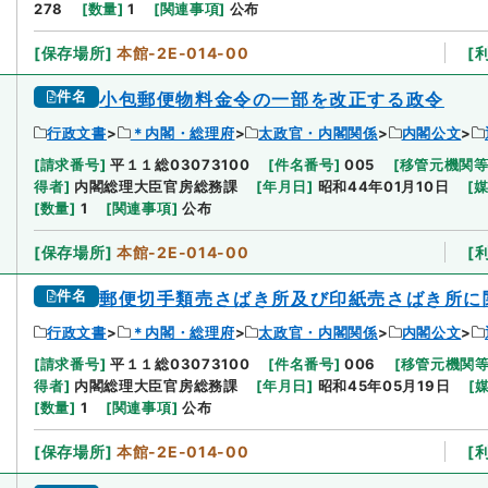
278
[
数量
]
1
[
関連事項
]
公布
[
保存場所
]
本館-2E-014-00
[
件名
小包郵便物料金令の一部を改正する政令
行政文書
＊内閣・総理府
太政官・内閣関係
内閣公文
[
請求番号
]
平１１総03073100
[
件名番号
]
005
[
移管元機関
得者
]
内閣総理大臣官房総務課
[
年月日
]
昭和44年01月10日
[
[
数量
]
1
[
関連事項
]
公布
[
保存場所
]
本館-2E-014-00
[
件名
郵便切手類売さばき所及び印紙売さばき所に
行政文書
＊内閣・総理府
太政官・内閣関係
内閣公文
[
請求番号
]
平１１総03073100
[
件名番号
]
006
[
移管元機関
得者
]
内閣総理大臣官房総務課
[
年月日
]
昭和45年05月19日
[
[
数量
]
1
[
関連事項
]
公布
[
保存場所
]
本館-2E-014-00
[