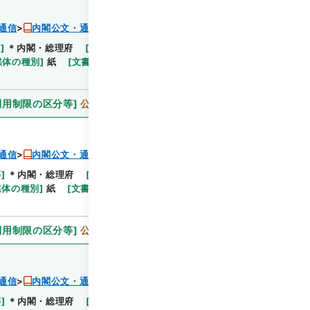
通信
内閣公文・通信・郵便・内外郵便・第２巻
等
]
＊内閣・総理府
[
移管等年度
]
平成 11
[
作成・取
閲覧
媒体の種別
]
紙
[
文書番号
]
郵11
[
法令番号
]
政令122
利用制限の区分等
]
公開
通信
内閣公文・通信・郵便・内外郵便・第２巻
等
]
＊内閣・総理府
[
移管等年度
]
平成 11
[
作成・取
閲覧
媒体の種別
]
紙
[
文書番号
]
郵14
[
法令番号
]
政令186
利用制限の区分等
]
公開
通信
内閣公文・通信・郵便・内外郵便・第２巻
等
]
＊内閣・総理府
[
移管等年度
]
平成 11
[
作成・取
閲覧