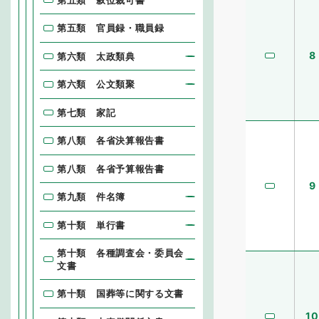
第五類 官員録・職員録
8
第六類 太政類典
第六類 公文類聚
第七類 家記
第八類 各省決算報告書
第八類 各省予算報告書
9
第九類 件名簿
第十類 単行書
第十類 各種調査会・委員会
文書
第十類 国葬等に関する文書
10