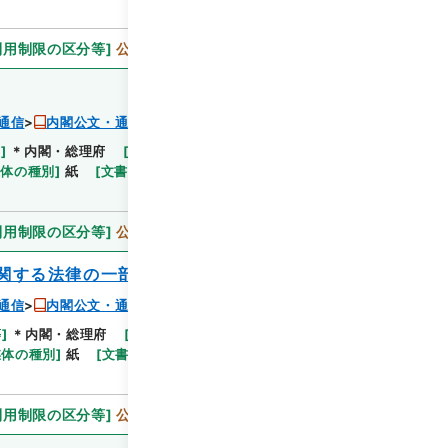
利用制限の区分等
]
公開
通信
内閣公文・通信・郵便・内外郵便・第２巻
等
]
＊内閣・総理府
[
移管等年度
]
平成 11
[
作成・取
閲覧
媒体の種別
]
紙
[
文書番号
]
郵1
[
法令番号
]
政令1
利用制限の区分等
]
公開
関する法律の一部を改正する法律
通信
内閣公文・通信・郵便・内外郵便・第２巻
等
]
＊内閣・総理府
[
移管等年度
]
平成 11
[
作成・取
閲覧
媒体の種別
]
紙
[
文書番号
]
郵7
[
法令番号
]
法律74
利用制限の区分等
]
公開