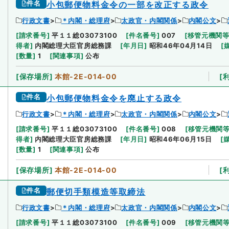
件名
小包郵便物料金令の一部を改正する政令
行政文書
＊内閣・総理府
太政官・内閣関係
内閣公文
[
請求番号
]
平１１総03073100
[
件名番号
]
007
[
移管元機関
得者
]
内閣総理大臣官房総務課
[
年月日
]
昭和46年04月14日
[
[
数量
]
1
[
関連事項
]
公布
[
保存場所
]
本館-2E-014-00
[
件名
小包郵便物料金令を廃止する政令
行政文書
＊内閣・総理府
太政官・内閣関係
内閣公文
[
請求番号
]
平１１総03073100
[
件名番号
]
008
[
移管元機関
得者
]
内閣総理大臣官房総務課
[
年月日
]
昭和46年06月15日
[
[
数量
]
1
[
関連事項
]
公布
[
保存場所
]
本館-2E-014-00
[
件名
郵便切手類模造等取締法
行政文書
＊内閣・総理府
太政官・内閣関係
内閣公文
[
請求番号
]
平１１総03073100
[
件名番号
]
009
[
移管元機関