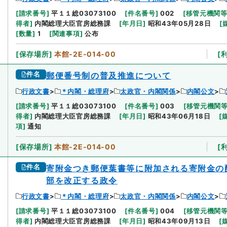
[
請求番号
]
平１１総03073100
[
件名番号
]
002
[
移管元機関
得者
]
内閣総理大臣官房総務課
[
年月日
]
昭和43年05月28日
[
[
数量
]
1
[
関連事項
]
公布
[
保存場所
]
本館-2E-014-00
[
件名
郵便番号制の普及推進について
行政文書
＊内閣・総理府
太政官・内閣関係
内閣公文
[
請求番号
]
平１１総03073100
[
件名番号
]
003
[
移管元機関
得者
]
内閣総理大臣官房総務課
[
年月日
]
昭和43年06月18日
[
項
]
通知
[
保存場所
]
本館-2E-014-00
[
件名
寄附金つき郵便葉書等に附加される寄附金の
部を改正する政令
行政文書
＊内閣・総理府
太政官・内閣関係
内閣公文
[
請求番号
]
平１１総03073100
[
件名番号
]
004
[
移管元機関
得者
]
内閣総理大臣官房総務課
[
年月日
]
昭和43年09月13日
[