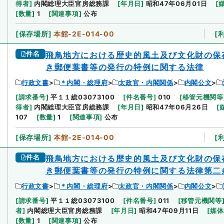
得者
]
内閣総理大臣官房総務課
[
年月日
]
昭和47年06月01日
[
[
数量
]
1
[
関連事項
]
公布
[
保存場所
]
本館-2E-014-00
[
件名
飛鳥地方における歴史的風土及び文化財の保
き郵便葉書等の発行の特例に関する法律
行政文書
＊内閣・総理府
太政官・内閣関係
内閣公文
[
請求番号
]
平１１総03073100
[
件名番号
]
010
[
移管元機関等
得者
]
内閣総理大臣官房総務課
[
年月日
]
昭和47年06月26日
[
107
[
数量
]
1
[
関連事項
]
公布
[
保存場所
]
本館-2E-014-00
[
件名
飛鳥地方における歴史的風土及び文化財の保
き郵便葉書等の発行の特例に関する法律第二
行政文書
＊内閣・総理府
太政官・内閣関係
内閣公文
[
請求番号
]
平１１総03073100
[
件名番号
]
011
[
移管元機関等
者
]
内閣総理大臣官房総務課
[
年月日
]
昭和47年09月11日
[
媒体
[
数量
]
1
[
関連事項
]
公布