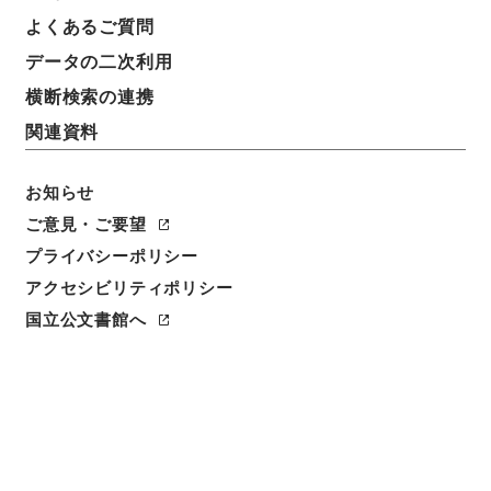
よくあるご質問
データの二次利用
51
1
~
51
件を表示
検索結果数
件
横断検索の連携
関連資料
利用請求CSV出力
No.
概要情報
画像等
1
お知らせ
簿冊
保全雑・（昭和２５年４月から昭和２６年３
ご意見・ご要望
月まで）
プライバシーポリシー
アクセシビリティポリシー
行政文書
＊大蔵省
連合国財産・戦後賠償・在外財産等関係
国立公文書館へ
[
請求番号
]
平１１大蔵00074100
[
移管元機関等
]
＊
大蔵省
[
移管等年度
]
平成 11
[
作成・取得者
]
大蔵省
国有財産局総務課
[
年月日
]
昭和24年11月14日 - 昭和
26年11月14日
[
媒体の種別
]
紙
<件名一覧があります>