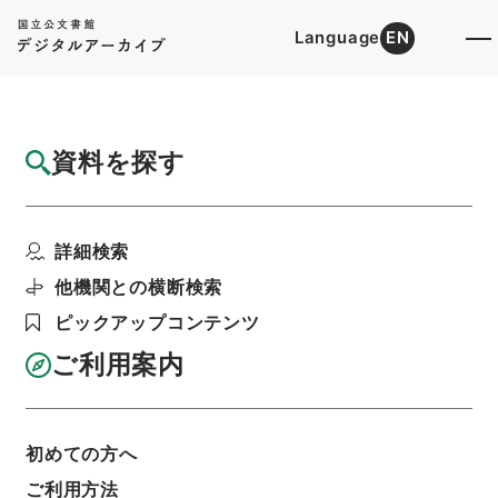
Language
EN
トップ
詳細検索[所蔵資料検索]
検索結果一覧
資料を探す
検索結果一覧
検索画面に戻る
詳細検索
資料群
:
保全雑・（昭和２５年４月から昭和２６年３
他機関との横断検索
月まで）
ピックアップコンテンツ
ご利用案内
当ページを全て選択/解除
検索結果を全て選択/解除
選択した資料をCSV出力
選択した資料を利用請求
初めての方へ
ご利用方法
表示数
表示順
表示スタイル