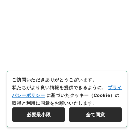
[
数量
]
1
[
保存場所
]
分館-05-033-00
[
利用制限の区分等
]
公開
31
件名
連合国財産（軽井沢１２７５別荘）燃木処分
について（長野県知事宛）
行政文書
＊大蔵省
ご訪問いただきありがとうございます。
連合国財産・戦後賠償・在外財産等関係
私たちがより良い情報を提供できるように、
プライ
保全雑・（昭和２５年４月から昭和２６年３月ま
バシーポリシー
に基づいたクッキー（Cookie）の
で）
取得と利用に同意をお願いいたします。
[
請求番号
]
平１１大蔵00074100
[
件名番号
]
030
必要最小限
全て同意
[
移管元機関等
]
＊大蔵省
[
移管等年度
]
平成 11
[
作
検索を絞り込む
成・取得者
]
国有財産局総務課
[
年月日
]
昭和24年12月
16日
[
媒体の種別
]
紙
[
文書番号
]
蔵管第２３１６号