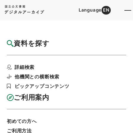
Language
EN
トップ
詳細検索[所蔵資料検索]
検索結果一覧
資料を探す
検索結果一覧
検索画面に戻る
詳細検索
資料群
:
保全工事施行依頼（大分県）・（昭和２２年
他機関との横断検索
８月２０日～昭和２４年４月３０日）
ピックアップコンテンツ
ご利用案内
当ページを全て選択/解除
検索結果を全て選択/解除
選択した資料をCSV出力
選択した資料を利用請求
初めての方へ
ご利用方法
表示数
表示順
表示スタイル