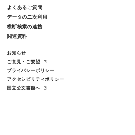
よくあるご質問
データの二次利用
9
1
~
9
件を表示
検索結果数
件
横断検索の連携
関連資料
利用請求CSV出力
No.
概要情報
画像等
1
お知らせ
簿冊
保全工事施行依頼（大分県）・（昭和２２年
ご意見・ご要望
８月２０日～昭和２４年４月３０日）
プライバシーポリシー
アクセシビリティポリシー
行政文書
＊大蔵省
連合国財産・戦後賠償・在外財産等関係
国立公文書館へ
[
請求番号
]
平１１大蔵00099100
[
移管元機関等
]
＊
大蔵省
[
移管等年度
]
平成 11
[
作成・取得者
]
大蔵省
管財局総務課
[
年月日
]
昭和22年08月20日 - 昭和25
年03月13日
[
媒体の種別
]
紙
<件名一覧があります>