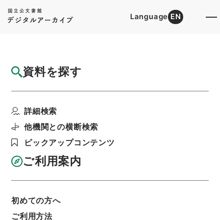
Language
EN
トップ
詳細検索[所蔵資料検索]
検索結果一覧
資料を探す
検索結果一覧
検索画面に戻る
詳細検索
資料群
:
連合国財産返還善処理金処理状況調・（昭和
他機関との横断検索
３４年１０月～昭和３６年９月）
ピックアップコンテンツ
ご利用案内
当ページを全て選択/解除
検索結果を全て選択/解除
選択した資料をCSV出力
選択した資料を利用請求
初めての方へ
ご利用方法
表示数
表示順
表示スタイル