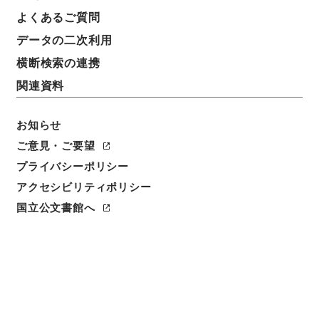
よくあるご質問
データの二次利用
6
1
~
6
件を表示
検索結果数
件
横断検索の連携
関連資料
利用請求CSV出力
No.
概要情報
画像等
1
お知らせ
簿冊
連合国財産返還善処理金処理状況調・（昭和
ご意見・ご要望
３４年１０月～昭和３６年９月）
プライバシーポリシー
アクセシビリティポリシー
行政文書
＊大蔵省
連合国財産・戦後賠償・在外財産等関係
国立公文書館へ
[
請求番号
]
平１１大蔵00018100
[
移管元機関等
]
＊
大蔵省
[
移管等年度
]
平成 11
[
作成・取得者
]
大蔵省
有財産局総務課
[
年月日
]
昭和34年10月 - 昭和36年
09月
[
媒体の種別
]
紙
<件名一覧があります>