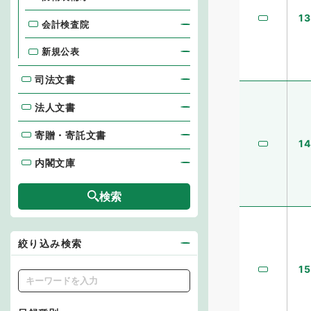
13
会計検査院
新規公表
司法文書
司法文書
法人文書
法人文書
寄贈・寄託文書
寄贈・寄託文書
14
内閣文庫
内閣文庫
検索
絞り込み検索
15
キーワード