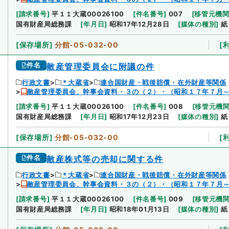
[
請求番号
]
平１１大蔵00026100
[
件名番号
]
007
[
移管元機
国有財産局総務課
[
年月日
]
昭和17年12月28日
[
媒体の種別
]
紙
[
保存場所
]
分館-05-032-00
[
件名
敵産管理委員会に附議の件
行政文書
＊大蔵省
連合国財産・戦後賠償・在外財産等関係
敵産管理委員会、幹事会資料・３の（２）・（昭和１７年７月
[
請求番号
]
平１１大蔵00026100
[
件名番号
]
008
[
移管元機
国有財産局総務課
[
年月日
]
昭和17年12月23日
[
媒体の種別
]
紙
[
保存場所
]
分館-05-032-00
[
件名
敵産株式等の売却に関する件
行政文書
＊大蔵省
連合国財産・戦後賠償・在外財産等関係
敵産管理委員会、幹事会資料・３の（２）・（昭和１７年７月
[
請求番号
]
平１１大蔵00026100
[
件名番号
]
009
[
移管元機
国有財産局総務課
[
年月日
]
昭和18年01月13日
[
媒体の種別
]
紙