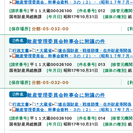
敵産管理委員会、幹事会資料・３の（２）・（昭和１７年７月
[
請求番号
]
平１１大蔵00026100
[
件名番号
]
012
[
移管元機関
国有財産局総務課
[
年月日
]
昭和17年10月31日
[
媒体の種別
]
紙
[
保存場所
]
分館-05-032-00
[
件名
敵産管理委員会幹事会に附議の件
行政文書
＊大蔵省
連合国財産・戦後賠償・在外財産等関係
敵産管理委員会、幹事会資料・３の（２）・（昭和１７年７月
[
請求番号
]
平１１大蔵00026100
[
件名番号
]
013
[
移管元機関
国有財産局総務課
[
年月日
]
昭和17年10月31日
[
媒体の種別
]
紙
[
保存場所
]
分館-05-032-00
[
件名
敵産管理委員会幹事会に附議の件
行政文書
＊大蔵省
連合国財産・戦後賠償・在外財産等関係
敵産管理委員会、幹事会資料・３の（２）・（昭和１７年７月
[
請求番号
]
平１１大蔵00026100
[
件名番号
]
014
[
移管元機関
国有財産局総務課
[
年月日
]
昭和17年10月31日
[
媒体の種別
]
紙