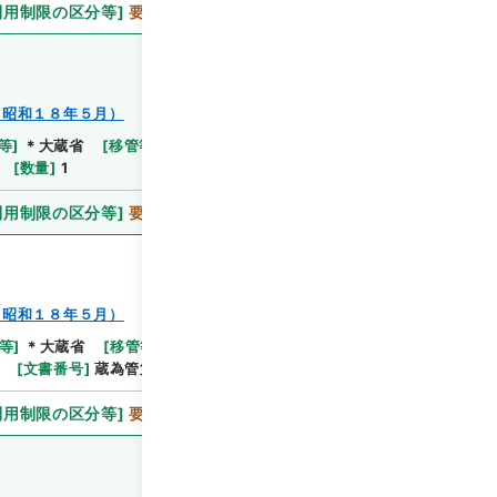
利用制限の区分等
]
要審査
～昭和１８年５月）
等
]
＊大蔵省
[
移管等年度
]
平成 11
[
作成・取得者
]
[
数量
]
1
利用制限の区分等
]
要審査
～昭和１８年５月）
等
]
＊大蔵省
[
移管等年度
]
平成 11
[
作成・取得者
]
[
文書番号
]
蔵為管第１２１７号
[
数量
]
1
利用制限の区分等
]
要審査