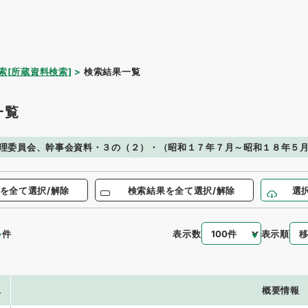
索[所蔵資料検索]
検索結果一覧
一覧
理委員会、幹事会資料・３の（２）・（昭和１７年７月～昭和１８年５
を全て選択/解除
検索結果を全て選択/解除
選
4
表示数
表示順
件
.
概要情報