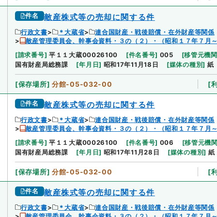
件名
敵産株式等の売却に関する件
行政文書
＊大蔵省
連合国財産・戦後賠償・在外財産等関係
敵産管理委員会、幹事会資料・３の（２）・（昭和１７年７月
[
請求番号
]
平１１大蔵00026100
[
件名番号
]
005
[
移管元機
国有財産局総務課
[
年月日
]
昭和17年11月18日
[
媒体の種別
]
紙
[
保存場所
]
分館-05-032-00
[
件名
敵産株式等の売却に関する件
行政文書
＊大蔵省
連合国財産・戦後賠償・在外財産等関係
敵産管理委員会、幹事会資料・３の（２）・（昭和１７年７月
[
請求番号
]
平１１大蔵00026100
[
件名番号
]
006
[
移管元機
国有財産局総務課
[
年月日
]
昭和17年11月28日
[
媒体の種別
]
紙
[
保存場所
]
分館-05-032-00
[
件名
敵産株式等の売却に関する件
行政文書
＊大蔵省
連合国財産・戦後賠償・在外財産等関係
敵産管理委員会、幹事会資料・３の（２）・（昭和１７年７月