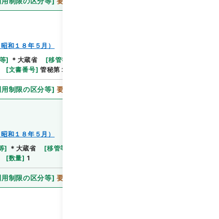
利用制限の区分等
]
要審査
～昭和１８年５月）
等
]
＊大蔵省
[
移管等年度
]
平成 11
[
作成・取得者
]
[
文書番号
]
管秘第１号
[
数量
]
1
利用制限の区分等
]
要審査
～昭和１８年５月）
等
]
＊大蔵省
[
移管等年度
]
平成 11
[
作成・取得者
]
[
数量
]
1
利用制限の区分等
]
要審査