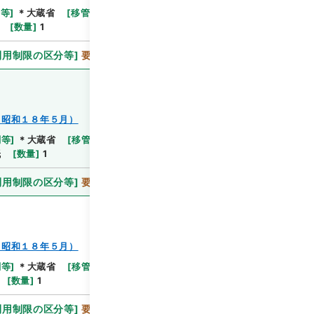
関等
]
＊大蔵省
[
移管等年度
]
平成 11
[
作成・取得者
]
[
数量
]
1
利用制限の区分等
]
要審査
～昭和１８年５月）
関等
]
＊大蔵省
[
移管等年度
]
平成 11
[
作成・取得者
]
紙
[
数量
]
1
利用制限の区分等
]
要審査
～昭和１８年５月）
関等
]
＊大蔵省
[
移管等年度
]
平成 11
[
作成・取得者
]
[
数量
]
1
利用制限の区分等
]
要審査