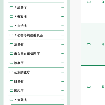
3
＊総務庁
＊郵政省
＊自治省
＊公害等調整委員会
4
法務省
出入国在留管理庁
検察庁
公安調査庁
財務省
5
国税庁
＊大蔵省