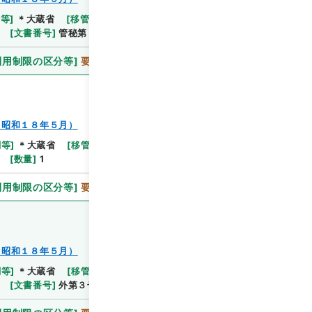
関等
]
＊大蔵省
[
移管等年度
]
平成 11
[
作成・取得者
]
[
文書番号
]
管秘第３２号
[
数量
]
1
利用制限の区分等
]
要審査
～昭和１８年５月）
関等
]
＊大蔵省
[
移管等年度
]
平成 11
[
作成・取得者
]
[
数量
]
1
利用制限の区分等
]
要審査
～昭和１８年５月）
関等
]
＊大蔵省
[
移管等年度
]
平成 11
[
作成・取得者
]
[
文書番号
]
外第３号
[
数量
]
1