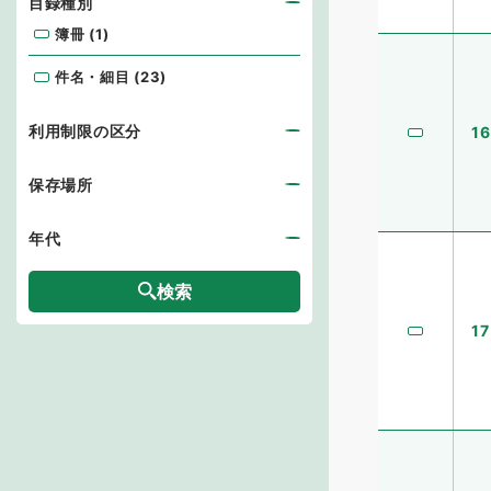
目録種別
簿冊
(
1
)
簿冊 (1)
件名・細目
(
23
)
件名・細目 (23)
利用制限の区分
16
保存場所
年代
検索
17