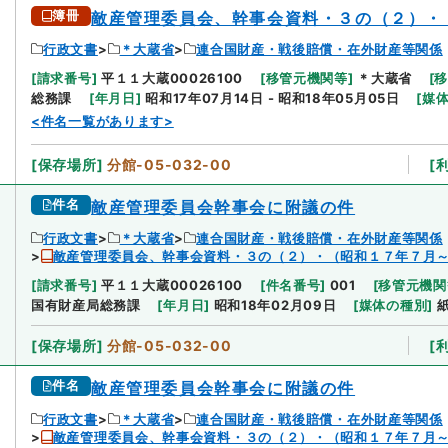
簿冊
敵産管理委員会、幹事会資料・３の（２）・
行政文書
＊大蔵省
連合国財産・戦後賠償・在外財産等関係
[
請求番号
]
平１１大蔵00026100
[
移管元機関等
]
＊大蔵省
[
総務課
[
年月日
]
昭和17年07月14日 - 昭和18年05月05日
[
媒
<件名一覧があります>
[
保存場所
]
分館-05-032-00
[
件名
敵産管理委員会幹事会に附議の件
行政文書
＊大蔵省
連合国財産・戦後賠償・在外財産等関係
敵産管理委員会、幹事会資料・３の（２）・（昭和１７年７月
[
請求番号
]
平１１大蔵00026100
[
件名番号
]
001
[
移管元機関
国有財産局総務課
[
年月日
]
昭和18年02月09日
[
媒体の種別
]
[
保存場所
]
分館-05-032-00
[
件名
敵産管理委員会幹事会に附議の件
行政文書
＊大蔵省
連合国財産・戦後賠償・在外財産等関係
敵産管理委員会、幹事会資料・３の（２）・（昭和１７年７月