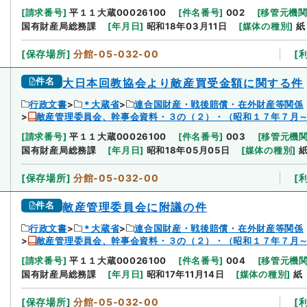
[
請求番号
]
平１１大蔵00026100
[
件名番号
]
002
[
移管元機
国有財産局総務課
[
年月日
]
昭和18年03月11日
[
媒体の種別
]
紙
[
保存場所
]
分館-05-032-00
[
件名
大日本回教協会より敵産買受金額に関する件
行政文書
＊大蔵省
連合国財産・戦後賠償・在外財産等関係
敵産管理委員会、幹事会資料・３の（２）・（昭和１７年７月
[
請求番号
]
平１１大蔵00026100
[
件名番号
]
003
[
移管元機
国有財産局総務課
[
年月日
]
昭和18年05月05日
[
媒体の種別
]
[
保存場所
]
分館-05-032-00
[
件名
敵産管理委員会に附議の件
行政文書
＊大蔵省
連合国財産・戦後賠償・在外財産等関係
敵産管理委員会、幹事会資料・３の（２）・（昭和１７年７月
[
請求番号
]
平１１大蔵00026100
[
件名番号
]
004
[
移管元機
国有財産局総務課
[
年月日
]
昭和17年11月14日
[
媒体の種別
]
紙
[
保存場所
]
分館-05-032-00
[