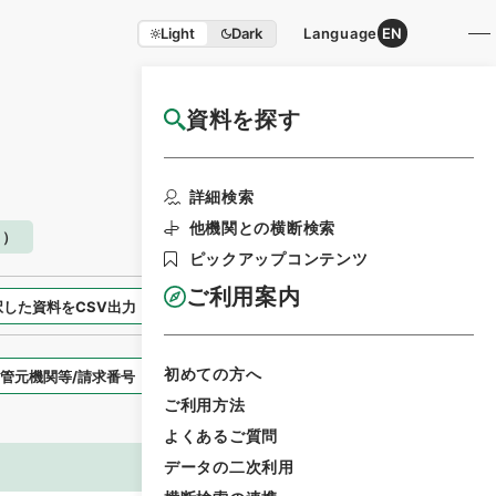
Light
Dark
Language
EN
資料を探す
国立公文書館HP利用案内
検索画面に戻る
詳細検索
他機関との横断検索
月）
ピックアップコンテンツ
ご利用案内
択した資料をCSV出力
選択した資料を利用請求
初めての方へ
表示スタイル
ご利用方法
よくあるご質問
データの二次利用
画像等