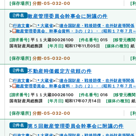
[
保存場所
]
分館-05-032-00
[
件名
敵産管理委員会幹事会に附議の件
行政文書
＊大蔵省
連合国財産・戦後賠償・在外財産等関係
敵産管理委員会、幹事会資料・３の（２）・（昭和１７年７月
[
請求番号
]
平１１大蔵00026100
[
件名番号
]
015
[
移管元機関
国有財産局総務課
[
年月日
]
昭和17年11月05日
[
媒体の種別
]
紙
[
保存場所
]
分館-05-032-00
[
件名
不動産時価鑑定方依頼の件
行政文書
＊大蔵省
連合国財産・戦後賠償・在外財産等関係
敵産管理委員会、幹事会資料・３の（２）・（昭和１７年７月
[
請求番号
]
平１１大蔵00026100
[
件名番号
]
016
[
移管元機関
国有財産局総務課
[
年月日
]
昭和17年07月14日
[
媒体の種別
]
紙
[
保存場所
]
分館-05-032-00
[
件名
第５回敵産管理委員会幹事会に附議の件
行政文書
＊大蔵省
連合国財産・戦後賠償・在外財産等関係