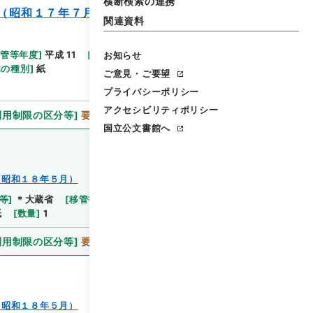
横断検索の連携
（昭和１７年７月～昭和１８年５月）
関連資料
移管等年度
]
平成 11
[
作成・取得者
]
大蔵省国有財産局
お知らせ
体の種別
]
紙
ご意見・ご要望
プライバシーポリシー
アクセシビリティポリシー
利用制限の区分等
]
要審査
国立公文書館へ
～昭和１８年５月）
等
]
＊大蔵省
[
移管等年度
]
平成 11
[
作成・取得者
]
紙
[
数量
]
1
利用制限の区分等
]
要審査
～昭和１８年５月）