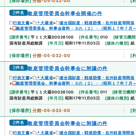
[
保存場所
]
分館-05-032-00
[
件名
敵産管理委員会幹事会開催の件
行政文書
＊大蔵省
連合国財産・戦後賠償・在外財産等関係
敵産管理委員会、幹事会資料・３の（２）・（昭和１７年７月
[
請求番号
]
平１１大蔵00026100
[
件名番号
]
010
[
移管元機関
国有財産局総務課
[
年月日
]
昭和17年11月05日
[
媒体の種別
]
紙
[
保存場所
]
分館-05-032-00
[
件名
敵産管理委員会幹事会に附議の件
行政文書
＊大蔵省
連合国財産・戦後賠償・在外財産等関係
敵産管理委員会、幹事会資料・３の（２）・（昭和１７年７月
[
請求番号
]
平１１大蔵00026100
[
件名番号
]
011
[
移管元機関
国有財産局総務課
[
年月日
]
昭和17年11月05日
[
媒体の種別
]
紙
[
保存場所
]
分館-05-032-00
[
件名
敵産管理委員会幹事会に附議の件
行政文書
＊大蔵省
連合国財産・戦後賠償・在外財産等関係