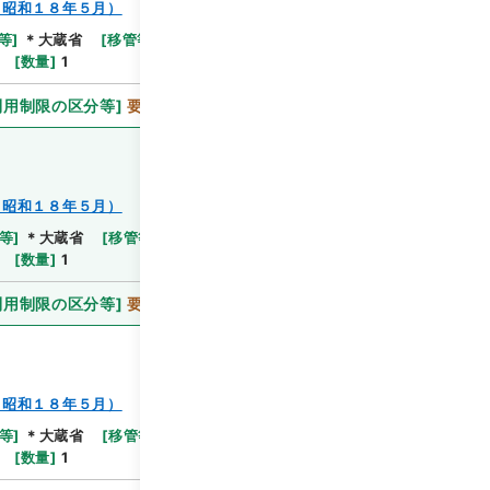
～昭和１８年５月）
等
]
＊大蔵省
[
移管等年度
]
平成 11
[
作成・取得者
]
[
数量
]
1
利用制限の区分等
]
要審査
～昭和１８年５月）
等
]
＊大蔵省
[
移管等年度
]
平成 11
[
作成・取得者
]
[
数量
]
1
利用制限の区分等
]
要審査
～昭和１８年５月）
等
]
＊大蔵省
[
移管等年度
]
平成 11
[
作成・取得者
]
[
数量
]
1