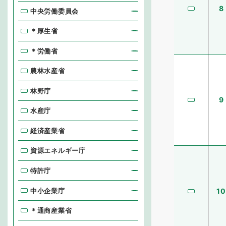
8
中央労働委員会
＊厚生省
＊労働省
農林水産省
林野庁
9
水産庁
経済産業省
資源エネルギー庁
特許庁
中小企業庁
10
＊通商産業省