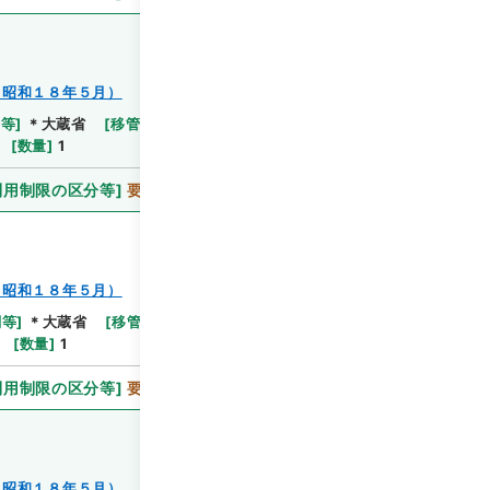
～昭和１８年５月）
関等
]
＊大蔵省
[
移管等年度
]
平成 11
[
作成・取得者
]
[
数量
]
1
利用制限の区分等
]
要審査
～昭和１８年５月）
関等
]
＊大蔵省
[
移管等年度
]
平成 11
[
作成・取得者
]
[
数量
]
1
利用制限の区分等
]
要審査
～昭和１８年５月）