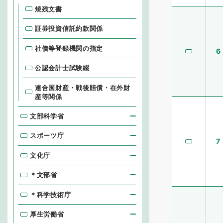
焼残文書
証券投資信託約款関係
社債等登録機関の指定
6
公認会計士試験綴
連合国財産・戦後賠償・在外財
産等関係
文部科学省
スポーツ庁
7
文化庁
＊文部省
＊科学技術庁
厚生労働省