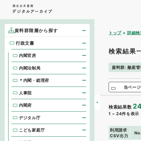
資料群階層から探す
トップ
詳細検
行政文書
行政文書
検索結果
内閣官房
資料群
:
敵産管
内閣法制局
＊内閣・総理府
当ページ
人事院
2
内閣府
検索結果数
1
~
24
件を表示
デジタル庁
利用請求
こども家庭庁
No
CSV出力