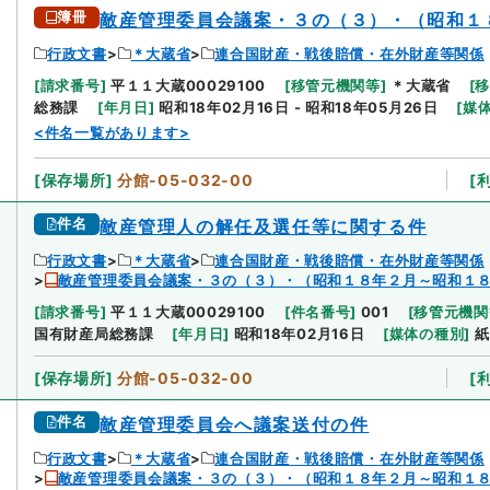
簿冊
敵産管理委員会議案・３の（３）・（昭和１
行政文書
＊大蔵省
連合国財産・戦後賠償・在外財産等関係
[
請求番号
]
平１１大蔵00029100
[
移管元機関等
]
＊大蔵省
[
総務課
[
年月日
]
昭和18年02月16日 - 昭和18年05月26日
[
媒
<件名一覧があります>
[
保存場所
]
分館-05-032-00
[
件名
敵産管理人の解任及選任等に関する件
行政文書
＊大蔵省
連合国財産・戦後賠償・在外財産等関係
敵産管理委員会議案・３の（３）・（昭和１８年２月～昭和１
[
請求番号
]
平１１大蔵00029100
[
件名番号
]
001
[
移管元機関
国有財産局総務課
[
年月日
]
昭和18年02月16日
[
媒体の種別
]
紙
[
保存場所
]
分館-05-032-00
[
件名
敵産管理委員会へ議案送付の件
行政文書
＊大蔵省
連合国財産・戦後賠償・在外財産等関係
敵産管理委員会議案・３の（３）・（昭和１８年２月～昭和１