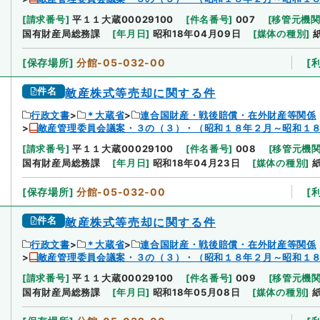
[
請求番号
]
平１１大蔵00029100
[
件名番号
]
007
[
移管元機
国有財産局総務課
[
年月日
]
昭和18年04月09日
[
媒体の種別
]
[
保存場所
]
分館-05-032-00
[
件名
敵産株式等売却に関する件
行政文書
＊大蔵省
連合国財産・戦後賠償・在外財産等関係
敵産管理委員会議案・３の（３）・（昭和１８年２月～昭和１
[
請求番号
]
平１１大蔵00029100
[
件名番号
]
008
[
移管元機
国有財産局総務課
[
年月日
]
昭和18年04月23日
[
媒体の種別
]
[
保存場所
]
分館-05-032-00
[
件名
敵産株式等売却に関する件
行政文書
＊大蔵省
連合国財産・戦後賠償・在外財産等関係
敵産管理委員会議案・３の（３）・（昭和１８年２月～昭和１
[
請求番号
]
平１１大蔵00029100
[
件名番号
]
009
[
移管元機
国有財産局総務課
[
年月日
]
昭和18年05月08日
[
媒体の種別
]