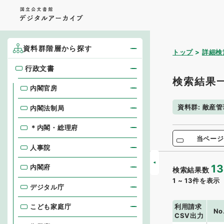
資料群階層から探す
トップ
詳細検
行政文書
行政文書
検索結果
内閣官房
資料群
:
敵産管
内閣法制局
＊内閣・総理府
当ページ
人事院
13
内閣府
検索結果数
1
~
13
件を表示
デジタル庁
利用請求
こども家庭庁
No
CSV出力