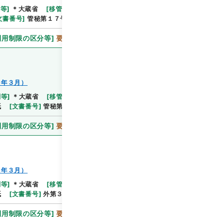
関等
]
＊大蔵省
[
移管等年度
]
平成 11
[
作成・取得者
]
文書番号
]
管秘第１７号
[
数量
]
1
利用制限の区分等
]
要審査
８年３月）
関等
]
＊大蔵省
[
移管等年度
]
平成 11
[
作成・取得者
]
紙
[
文書番号
]
管秘第４２号
[
数量
]
1
利用制限の区分等
]
要審査
８年３月）
関等
]
＊大蔵省
[
移管等年度
]
平成 11
[
作成・取得者
]
紙
[
文書番号
]
外第３００号
[
数量
]
1
利用制限の区分等
]
要審査