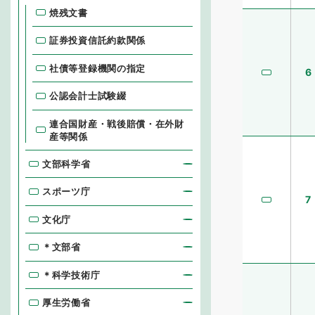
焼残文書
証券投資信託約款関係
社債等登録機関の指定
6
公認会計士試験綴
連合国財産・戦後賠償・在外財
産等関係
文部科学省
スポーツ庁
7
文化庁
＊文部省
＊科学技術庁
厚生労働省