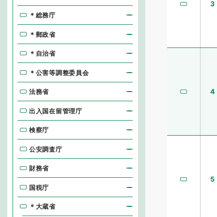
3
＊総務庁
＊郵政省
＊自治省
＊公害等調整委員会
4
法務省
出入国在留管理庁
検察庁
公安調査庁
財務省
5
国税庁
＊大蔵省