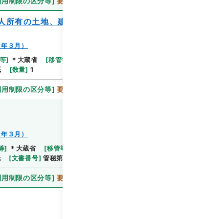
利用制限の区分等
]
要審査
人所有の土地、建物売却に関する件
８年３月）
等
]
＊大蔵省
[
移管等年度
]
平成 11
[
作成・取得者
]
紙
[
数量
]
1
利用制限の区分等
]
要審査
８年３月）
等
]
＊大蔵省
[
移管等年度
]
平成 11
[
作成・取得者
]
紙
[
文書番号
]
管秘第８７号
[
数量
]
1
利用制限の区分等
]
要審査