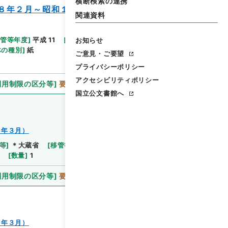
横断検索の連携
８年２月～昭和１８年３月）
関連資料
移管等年度
]
平成 11
[
作成・取得者
]
大蔵省国有財産局
お知らせ
体の種別
]
紙
ご意見・ご要望
プライバシーポリシー
アクセシビリティポリシー
利用制限の区分等
]
要審査
国立公文書館へ
８年３月）
等
]
＊大蔵省
[
移管等年度
]
平成 11
[
作成・取得者
]
[
数量
]
1
利用制限の区分等
]
要審査
８年３月）