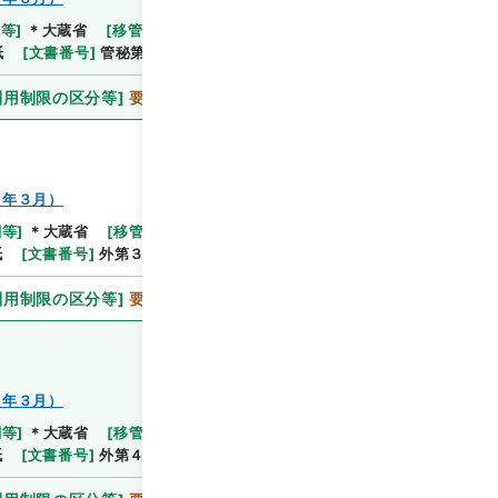
関等
]
＊大蔵省
[
移管等年度
]
平成 11
[
作成・取得者
]
紙
[
文書番号
]
管秘第５０号
[
数量
]
1
利用制限の区分等
]
要審査
８年３月）
関等
]
＊大蔵省
[
移管等年度
]
平成 11
[
作成・取得者
]
紙
[
文書番号
]
外第３８６号
[
数量
]
1
利用制限の区分等
]
要審査
８年３月）
関等
]
＊大蔵省
[
移管等年度
]
平成 11
[
作成・取得者
]
紙
[
文書番号
]
外第４４６号
[
数量
]
1