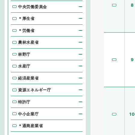
8
中央労働委員会
＊厚生省
＊労働省
農林水産省
林野庁
9
水産庁
経済産業省
資源エネルギー庁
特許庁
中小企業庁
10
＊通商産業省