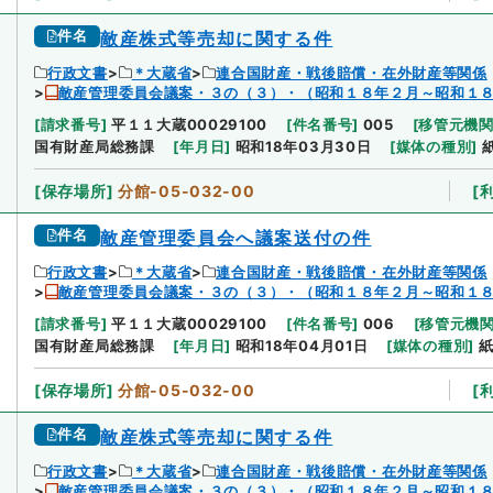
件名
敵産株式等売却に関する件
行政文書
＊大蔵省
連合国財産・戦後賠償・在外財産等関係
敵産管理委員会議案・３の（３）・（昭和１８年２月～昭和１
[
請求番号
]
平１１大蔵00029100
[
件名番号
]
005
[
移管元機
国有財産局総務課
[
年月日
]
昭和18年03月30日
[
媒体の種別
]
[
保存場所
]
分館-05-032-00
[
件名
敵産管理委員会へ議案送付の件
行政文書
＊大蔵省
連合国財産・戦後賠償・在外財産等関係
敵産管理委員会議案・３の（３）・（昭和１８年２月～昭和１
[
請求番号
]
平１１大蔵00029100
[
件名番号
]
006
[
移管元機
国有財産局総務課
[
年月日
]
昭和18年04月01日
[
媒体の種別
]
[
保存場所
]
分館-05-032-00
[
件名
敵産株式等売却に関する件
行政文書
＊大蔵省
連合国財産・戦後賠償・在外財産等関係
敵産管理委員会議案・３の（３）・（昭和１８年２月～昭和１