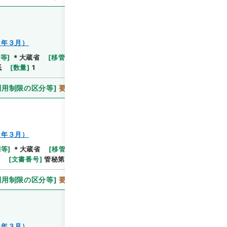
８年３月）
関等
]
＊大蔵省
[
移管等年度
]
平成 11
[
作成・取得者
]
紙
[
数量
]
1
利用制限の区分等
]
要審査
８年３月）
関等
]
＊大蔵省
[
移管等年度
]
平成 11
[
作成・取得者
]
紙
[
文書番号
]
管秘第４７号
[
数量
]
1
利用制限の区分等
]
要審査
８年３月）