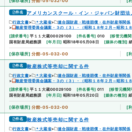
[
保存場所
]
分館-05-032-00
[
件名
アメリカンスクール・イン・ジャパン財団法
行政文書
＊大蔵省
連合国財産・戦後賠償・在外財産等関係
敵産管理委員会議案・３の（３）・（昭和１８年２月～昭和１
[
請求番号
]
平１１大蔵00029100
[
件名番号
]
010
[
移管元機関
国有財産局総務課
[
年月日
]
昭和18年05月08日
[
媒体の種別
]
[
保存場所
]
分館-05-032-00
[
件名
敵産株式等売却に関する件
行政文書
＊大蔵省
連合国財産・戦後賠償・在外財産等関係
敵産管理委員会議案・３の（３）・（昭和１８年２月～昭和１
[
請求番号
]
平１１大蔵00029100
[
件名番号
]
011
[
移管元機関
国有財産局総務課
[
年月日
]
昭和18年05月20日
[
媒体の種別
]
[
保存場所
]
分館-05-032-00
[
件名
敵産株式等売却に関する件
行政文書
＊大蔵省
連合国財産・戦後賠償・在外財産等関係