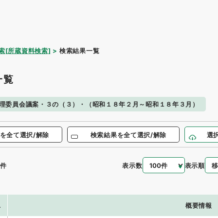
索[所蔵資料検索]
検索結果一覧
一覧
理委員会議案・３の（３）・（昭和１８年２月～昭和１８年３月）
を全て選択/解除
検索結果を全て選択/解除
選
表示数
表示順
件
.
概要情報