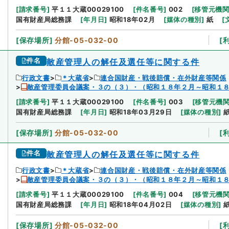
[
請求番号
]
平１１大蔵00029100
[
件名番号
]
002
[
移管元機
国有財産局総務課
[
年月日
]
昭和18年02月
[
媒体の種別
]
紙
[
[
保存場所
]
分館-05-032-00
[
件名
敵産管理人の解任及選任等に関する件
行政文書
＊大蔵省
連合国財産・戦後賠償・在外財産等関係
敵産管理委員会議案・３の（３）・（昭和１８年２月～昭和１
[
請求番号
]
平１１大蔵00029100
[
件名番号
]
003
[
移管元機
国有財産局総務課
[
年月日
]
昭和18年03月29日
[
媒体の種別
]
[
保存場所
]
分館-05-032-00
[
件名
敵産管理人の解任及選任等に関する件
行政文書
＊大蔵省
連合国財産・戦後賠償・在外財産等関係
敵産管理委員会議案・３の（３）・（昭和１８年２月～昭和１
[
請求番号
]
平１１大蔵00029100
[
件名番号
]
004
[
移管元機
国有財産局総務課
[
年月日
]
昭和18年04月02日
[
媒体の種別
]
[
保存場所
]
分館-05-032-00
[