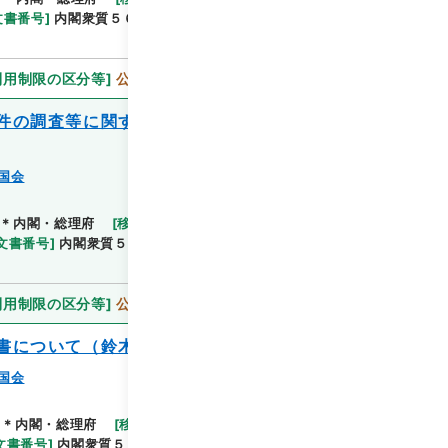
文書番号
]
内閣衆質５６第２号
[
数量
]
1
[
関連事項
]
利用制限の区分等
]
公開
件の調査等に関する質問に対する答弁書に
国会
＊内閣・総理府
[
移管等年度
]
平成 11
[
作成・取得
文書番号
]
内閣衆質５６第３号
[
数量
]
1
[
関連事項
]
利用制限の区分等
]
公開
書について（鈴木一提出）
国会
＊内閣・総理府
[
移管等年度
]
平成 11
[
作成・取得
文書番号
]
内閣衆質５６第４号
[
数量
]
1
[
関連事項
]