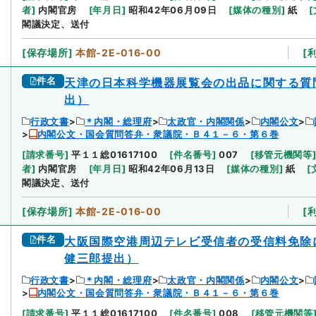
者
]
内閣官房
[
年月日
]
昭和42年06月09日
[
媒体の種別
]
紙
[
閣議決定、送付
[
保存場所
]
本館-2E-016-00
[
件名
天津の日本科学機器展覧会の出品に関する質
出）
行政文書
＊内閣・総理府
太政官・内閣関係
内閣公文
内閣公文・国会質問答弁・衆議院・Ｂ４１－６・第６巻
[
請求番号
]
平１１総01617100
[
件名番号
]
007
[
移管元機関等
者
]
内閣官房
[
年月日
]
昭和42年06月13日
[
媒体の種別
]
紙
[
閣議決定、送付
[
保存場所
]
本館-2E-016-00
[
件名
大阪国際空港周辺テレビ受信者の受信料免除
健三郎提出）
行政文書
＊内閣・総理府
太政官・内閣関係
内閣公文
内閣公文・国会質問答弁・衆議院・Ｂ４１－６・第６巻
[
請求番号
]
平１１総01617100
[
件名番号
]
008
[
移管元機関等