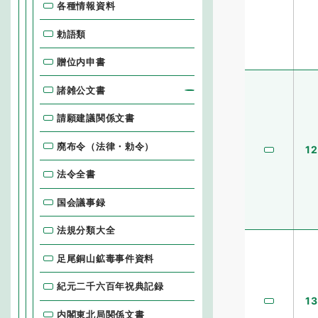
各種情報資料
勅語類
贈位内申書
諸雑公文書
請願建議関係文書
廃布令（法律・勅令）
12
法令全書
国会議事録
法規分類大全
足尾銅山鉱毒事件資料
紀元二千六百年祝典記録
13
内閣東北局関係文書