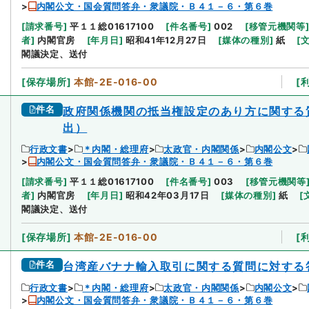
内閣公文・国会質問答弁・衆議院・Ｂ４１－６・第６巻
[
請求番号
]
平１１総01617100
[
件名番号
]
002
[
移管元機関等
者
]
内閣官房
[
年月日
]
昭和41年12月27日
[
媒体の種別
]
紙
[
閣議決定、送付
[
保存場所
]
本館-2E-016-00
[
件名
政府関係機関の抵当権設定のあり方に関する
出）
行政文書
＊内閣・総理府
太政官・内閣関係
内閣公文
内閣公文・国会質問答弁・衆議院・Ｂ４１－６・第６巻
[
請求番号
]
平１１総01617100
[
件名番号
]
003
[
移管元機関等
者
]
内閣官房
[
年月日
]
昭和42年03月17日
[
媒体の種別
]
紙
[
閣議決定、送付
[
保存場所
]
本館-2E-016-00
[
件名
台湾産バナナ輸入取引に関する質問に対する
行政文書
＊内閣・総理府
太政官・内閣関係
内閣公文
内閣公文・国会質問答弁・衆議院・Ｂ４１－６・第６巻