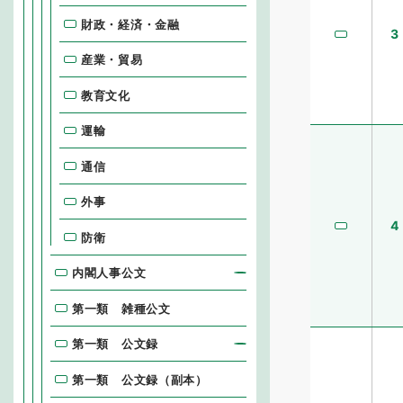
財政・経済・金融
3
産業・貿易
教育文化
運輸
通信
外事
4
防衛
内閣人事公文
第一類 雑種公文
第一類 公文録
第一類 公文録（副本）