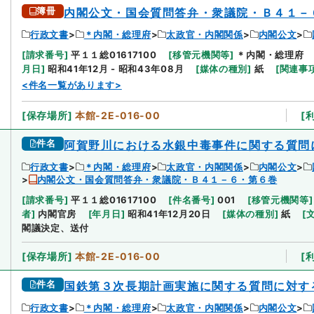
簿冊
内閣公文・国会質問答弁・衆議院・Ｂ４１－
行政文書
＊内閣・総理府
太政官・内閣関係
内閣公文
[
請求番号
]
平１１総01617100
[
移管元機関等
]
＊内閣・総理府
月日
]
昭和41年12月 - 昭和43年08月
[
媒体の種別
]
紙
[
関連事
<件名一覧があります>
[
保存場所
]
本館-2E-016-00
[
件名
阿賀野川における水銀中毒事件に関する質問
行政文書
＊内閣・総理府
太政官・内閣関係
内閣公文
内閣公文・国会質問答弁・衆議院・Ｂ４１－６・第６巻
[
請求番号
]
平１１総01617100
[
件名番号
]
001
[
移管元機関等
]
者
]
内閣官房
[
年月日
]
昭和41年12月20日
[
媒体の種別
]
紙
[
閣議決定、送付
[
保存場所
]
本館-2E-016-00
[
件名
国鉄第３次長期計画実施に関する質問に対す
行政文書
＊内閣・総理府
太政官・内閣関係
内閣公文