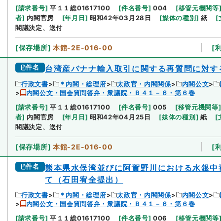
[
請求番号
]
平１１総01617100
[
件名番号
]
004
[
移管元機関等
者
]
内閣官房
[
年月日
]
昭和42年03月28日
[
媒体の種別
]
紙
[
閣議決定、送付
[
保存場所
]
本館-2E-016-00
[
件名
台湾産バナナ輸入取引に関する再質問に対す
行政文書
＊内閣・総理府
太政官・内閣関係
内閣公文
内閣公文・国会質問答弁・衆議院・Ｂ４１－６・第６巻
[
請求番号
]
平１１総01617100
[
件名番号
]
005
[
移管元機関等
者
]
内閣官房
[
年月日
]
昭和42年04月25日
[
媒体の種別
]
紙
[
閣議決定、送付
[
保存場所
]
本館-2E-016-00
[
件名
熊本県水俣湾並びに阿賀野川における水銀中
て（石田宥全提出）
行政文書
＊内閣・総理府
太政官・内閣関係
内閣公文
内閣公文・国会質問答弁・衆議院・Ｂ４１－６・第６巻
[
請求番号
]
平１１総01617100
[
件名番号
]
006
[
移管元機関等