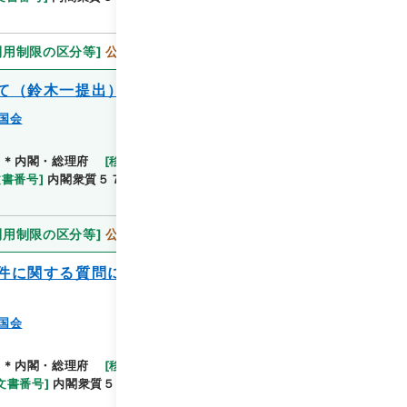
利用制限の区分等
]
公開
て（鈴木一提出）
国会
＊内閣・総理府
[
移管等年度
]
平成 11
[
作成・取得
文書番号
]
内閣衆質５７第１号
[
数量
]
1
[
関連事項
]
利用制限の区分等
]
公開
件に関する質問に対する答弁書について
国会
＊内閣・総理府
[
移管等年度
]
平成 11
[
作成・取得
文書番号
]
内閣衆質５８第１号
[
数量
]
1
[
関連事項
]