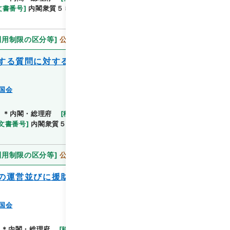
文書番号
]
内閣衆質５５第６号
[
数量
]
1
[
関連事項
]
利用制限の区分等
]
公開
する質問に対する答弁書について（春日一
国会
]
＊内閣・総理府
[
移管等年度
]
平成 11
[
作成・取得
文書番号
]
内閣衆質５６第１号
[
数量
]
1
[
関連事項
]
利用制限の区分等
]
公開
の運営並びに援助方針に関する質問に対す
国会
＊内閣・総理府
[
移管等年度
]
平成 11
[
作成・取得