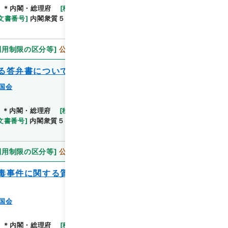
]
＊内閣・総理府
[
移管等年度
]
平成 11
[
作成・取得
文書番号
]
内閣衆質５５第２号
[
数量
]
1
[
関連事項
]
利用制限の区分等
]
公開
る答弁書について（春日一幸提出）
国会
]
＊内閣・総理府
[
移管等年度
]
平成 11
[
作成・取得
文書番号
]
内閣衆質５５第３号
[
数量
]
1
[
関連事項
]
利用制限の区分等
]
公開
毒事件に関する質問に対する答弁書につい
国会
]
＊内閣・総理府
[
移管等年度
]
平成 11
[
作成・取得