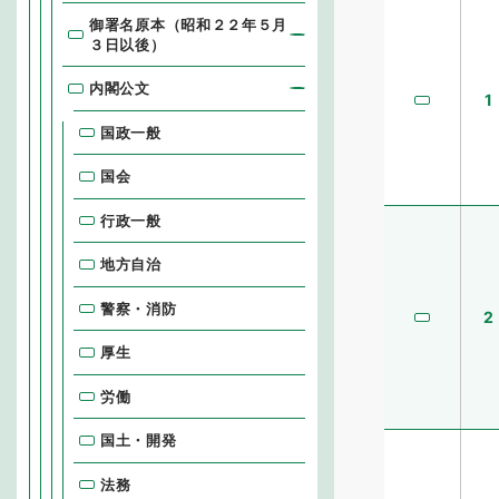
御署名原本（昭和２２年５月
３日以後）
内閣公文
1
国政一般
国会
行政一般
地方自治
警察・消防
2
厚生
労働
国土・開発
法務