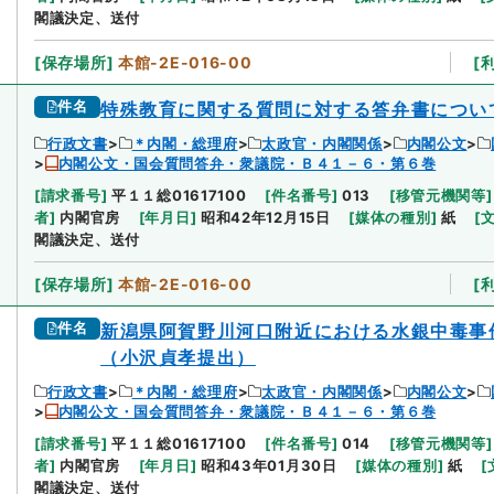
閣議決定、送付
[
保存場所
]
本館-2E-016-00
[
件名
特殊教育に関する質問に対する答弁書につい
行政文書
＊内閣・総理府
太政官・内閣関係
内閣公文
内閣公文・国会質問答弁・衆議院・Ｂ４１－６・第６巻
[
請求番号
]
平１１総01617100
[
件名番号
]
013
[
移管元機関等
]
者
]
内閣官房
[
年月日
]
昭和42年12月15日
[
媒体の種別
]
紙
[
閣議決定、送付
[
保存場所
]
本館-2E-016-00
[
件名
新潟県阿賀野川河口附近における水銀中毒事
（小沢貞孝提出）
行政文書
＊内閣・総理府
太政官・内閣関係
内閣公文
内閣公文・国会質問答弁・衆議院・Ｂ４１－６・第６巻
[
請求番号
]
平１１総01617100
[
件名番号
]
014
[
移管元機関等
]
者
]
内閣官房
[
年月日
]
昭和43年01月30日
[
媒体の種別
]
紙
[
閣議決定、送付