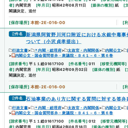
者
]
内閣官房
[
年月日
]
昭和42年08月11日
[
媒体の種別
]
紙
[
閣議決定、送付
[
保存場所
]
本館-2E-016-00
[
件名
新潟県阿賀野川河口附近における水銀中毒事
ついて（小沢貞孝提出）
行政文書
＊内閣・総理府
太政官・内閣関係
内閣公文
内閣公文・国会質問答弁・衆議院・Ｂ４１－６・第６巻
[
請求番号
]
平１１総01617100
[
件名番号
]
011
[
移管元機関等
]
者
]
内閣官房
[
年月日
]
昭和42年09月02日
[
媒体の種別
]
紙
[
閣議決定、送付
[
保存場所
]
本館-2E-016-00
[
件名
石油事業のあり方に関する質問に対する答弁
行政文書
＊内閣・総理府
太政官・内閣関係
内閣公文
内閣公文・国会質問答弁・衆議院・Ｂ４１－６・第６巻
[
請求番号
]
平１１総01617100
[
件名番号
]
012
[
移管元機関等
]
者
]
内閣官房
[
年月日
]
昭和42年08月18日
[
媒体の種別
]
紙
[