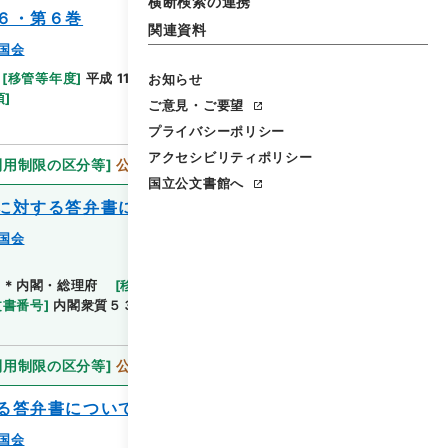
横断検索の連携
６・第６巻
関連資料
国会
[
移管等年度
]
平成 11
[
作成・取得者
]
内閣官房
[
年
お知らせ
項
]
ご意見・ご要望
プライバシーポリシー
アクセシビリティポリシー
利用制限の区分等
]
公開
国立公文書館へ
に対する答弁書について（石田宥全提出）
国会
＊内閣・総理府
[
移管等年度
]
平成 11
[
作成・取得
文書番号
]
内閣衆質５３第１号
[
数量
]
1
[
関連事項
]
利用制限の区分等
]
公開
る答弁書について（吉川兼光提出）
国会