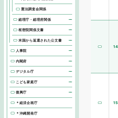
憲法調査会関係
総理庁・総理府関係
枢密院関係文書
米国から返還された公文書
14
人事院
内閣府
デジタル庁
こども家庭庁
復興庁
15
＊経済企画庁
＊沖縄開発庁