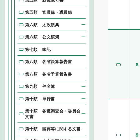
第五類 官員録・職員録
第六類 太政類典
第六類 公文類聚
第七類 家記
第八類 各省決算報告書
8
第八類 各省予算報告書
第九類 件名簿
第十類 単行書
第十類 各種調査会・委員会
文書
第十類 国葬等に関する文書
9