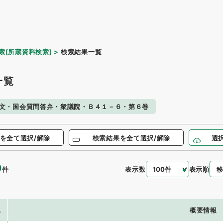
索[所蔵資料検索]
検索結果一覧
一覧
文・国会質問答弁・衆議院・Ｂ４１－６・第６巻
を全て選択/解除
検索結果を全て選択/解除
選
0
表示数
表示順
件
.
概要情報