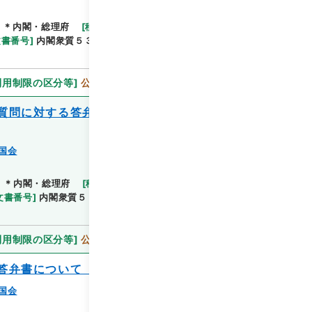
]
＊内閣・総理府
[
移管等年度
]
平成 11
[
作成・取得
文書番号
]
内閣衆質５３第２号
[
数量
]
1
[
関連事項
]
利用制限の区分等
]
公開
質問に対する答弁書について（春日一幸提
国会
]
＊内閣・総理府
[
移管等年度
]
平成 11
[
作成・取得
文書番号
]
内閣衆質５５第１号
[
数量
]
1
[
関連事項
]
利用制限の区分等
]
公開
答弁書について（春日一幸提出）
国会