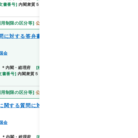
文書番号
]
内閣衆質５５第４号
[
数量
]
1
[
関連事項
]
利用制限の区分等
]
公開
問に対する答弁書について（田中武夫提
国会
]
＊内閣・総理府
[
移管等年度
]
平成 11
[
作成・取得
文書番号
]
内閣衆質５５第５号
[
数量
]
1
[
関連事項
]
利用制限の区分等
]
公開
に関する質問に対する答弁書について（原
国会
]
＊内閣・総理府
[
移管等年度
]
平成 11
[
作成・取得