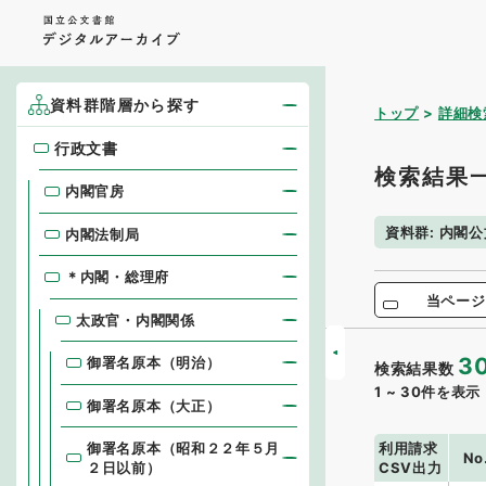
資料群階層から探す
トップ
詳細検
行政文書
行政文書
検索結果
内閣官房
資料群
:
内閣公
内閣法制局
＊内閣・総理府
当ページ
太政官・内閣関係
3
御署名原本（明治）
検索結果数
1
~
30
件を表示
御署名原本（大正）
利用請求
御署名原本（昭和２２年５月
No
CSV出力
２日以前）