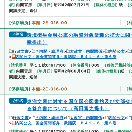
者
]
内閣官房
[
年月日
]
昭和42年07月21日
[
媒体の種別
]
紙
[
閣議決定、送付
[
保存場所
]
本館-2E-016-00
[
件名
環境衛生金融公庫の融資対象業種の拡大に関
幸提出）
行政文書
＊内閣・総理府
太政官・内閣関係
内閣公文
内閣公文・国会質問答弁・衆議院・Ｂ４１－６・第６巻
[
請求番号
]
平１１総01617100
[
件名番号
]
009
[
移管元機関等
者
]
内閣官房
[
年月日
]
昭和42年08月04日
[
媒体の種別
]
紙
[
閣議決定、送付
[
保存場所
]
本館-2E-016-00
[
件名
東洋文庫に対する国立国会図書館及び文部省
る答弁書について（高田富之提出）
行政文書
＊内閣・総理府
太政官・内閣関係
内閣公文
内閣公文・国会質問答弁・衆議院・Ｂ４１－６・第６巻
[
請求番号
]
平１１総01617100
[
件名番号
]
010
[
移管元機関等
]