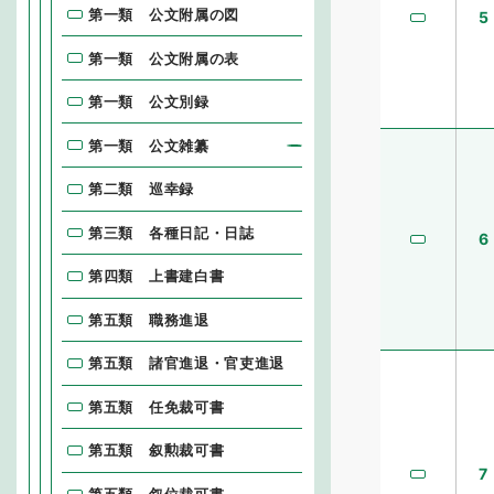
第一類 公文附属の図
5
第一類 公文附属の表
第一類 公文別録
第一類 公文雑纂
第二類 巡幸録
第三類 各種日記・日誌
6
第四類 上書建白書
第五類 職務進退
第五類 諸官進退・官吏進退
第五類 任免裁可書
第五類 叙勲裁可書
7
第五類 叙位裁可書